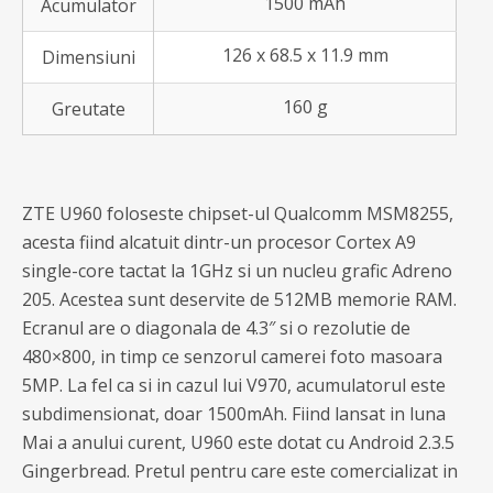
1500 mAh
Acumulator
126 x 68.5 x 11.9 mm
Dimensiuni
160 g
Greutate
ZTE U960 foloseste chipset-ul Qualcomm MSM8255,
acesta fiind alcatuit dintr-un procesor Cortex A9
single-core tactat la 1GHz si un nucleu grafic Adreno
205. Acestea sunt deservite de 512MB memorie RAM.
Ecranul are o diagonala de 4.3″ si o rezolutie de
480×800, in timp ce senzorul camerei foto masoara
5MP. La fel ca si in cazul lui V970, acumulatorul este
subdimensionat, doar 1500mAh. Fiind lansat in luna
Mai a anului curent, U960 este dotat cu Android 2.3.5
Gingerbread. Pretul pentru care este comercializat in