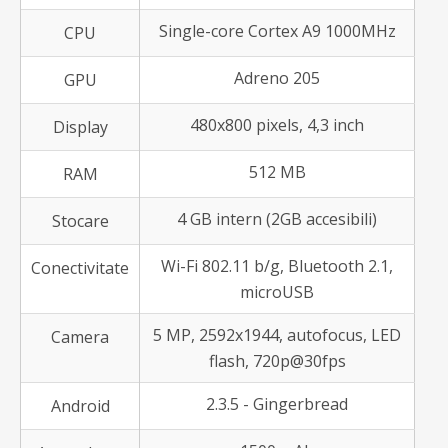
Single-core Cortex A9 1000MHz
CPU
Adreno 205
GPU
480x800 pixels, 4,3 inch
Display
512 MB
RAM
4 GB intern (2GB accesibili)
Stocare
Wi-Fi 802.11 b/g, Bluetooth 2.1,
Conectivitate
microUSB
5 MP, 2592x1944, autofocus, LED
Camera
flash, 720p@30fps
2.3.5 - Gingerbread
Android