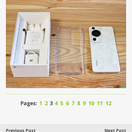
Pages:
1
2
3
4
5
6
7
8
9
10
11
12
Previous Post
Next Post