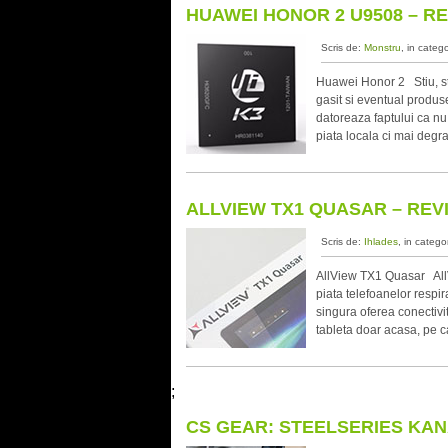
HUAWEI HONOR 2 U9508 – R
Scris de:
Monstru
, in categ
Huawei Honor 2 Stiu, sti
gasit si eventual produs
datoreaza faptului ca nu
piata locala ci mai degr
ALLVIEW TX1 QUASAR – REV
Scris de:
Ihlades
, in catego
AllView TX1 Quasar AllVi
piata telefoanelor respi
singura oferea conectivi
tableta doar acasa, pe ca
;
CS GEAR: STEELSERIES KAN