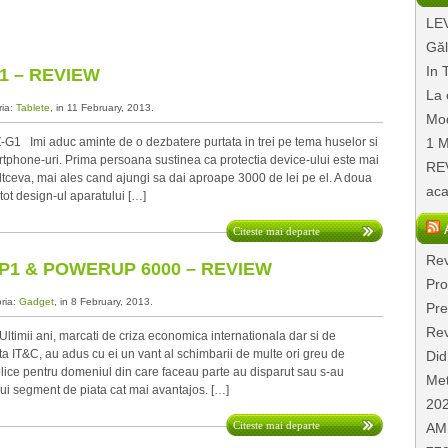
LEV
Găl
In 
1 – REVIEW
La 
ria:
Tablete
, in 11 February, 2013.
Mod
1 Imi aduc aminte de o dezbatere purtata in trei pe tema huselor si
1 M
tphone-uri. Prima persoana sustinea ca protectia device-ului este mai
REV
ltceva, mai ales cand ajungi sa dai aproape 3000 de lei pe el. A doua
aca
tot design-ul aparatului […]
Citeste mai departe
Rev
1 & POWERUP 6000 – REVIEW
Pro
oria:
Gadget
, in 8 February, 2013.
Pre
Rev
timii ani, marcati de criza economica internationala dar si de
a IT&C, au adus cu ei un vant al schimbarii de multe ori greu de
Did
lice pentru domeniul din care faceau parte au disparut sau s-au
Met
unui segment de piata cat mai avantajos. […]
20
Citeste mai departe
AMD