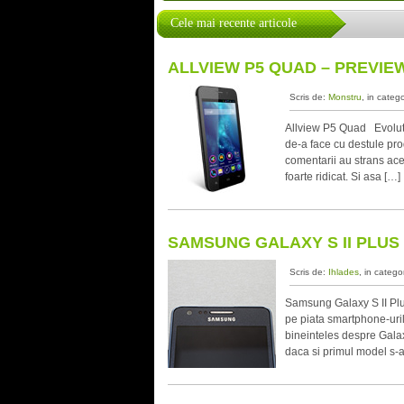
Cele mai recente articole
ALLVIEW P5 QUAD – PREVIE
Scris de:
Monstru
, in categ
Allview P5 Quad Evolutia
de-a face cu destule pro
comentarii au strans ace
foarte ridicat. Si asa […]
SAMSUNG GALAXY S II PLUS
Scris de:
Ihlades
, in catego
Samsung Galaxy S II Plu
pe piata smartphone-uril
bineinteles despre Galax
daca si primul model s-