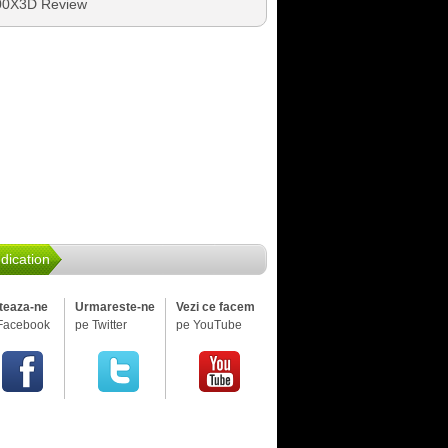
00X3D Review
dication
iteaza-ne
Urmareste-ne
Vezi ce facem
Facebook
pe Twitter
pe YouTube