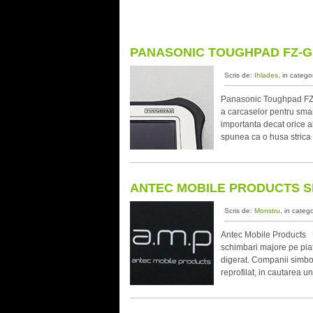
PANASONIC TOUGHPAD FZ-G
Scris de:
Ihlades
, in catego
Panasonic Toughpad FZ-G
a carcaselor pentru smar
importanta decat orice a
spunea ca o husa strica 
ANTEC MOBILE PRODUCTS SP
Scris de:
Monstru
, in categ
Antec Mobile Products Ul
schimbari majore pe piat
digerat. Companii simbo
reprofilat, in cautarea 