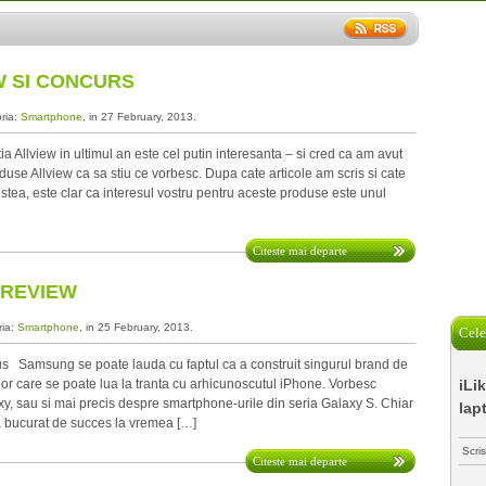
W SI CONCURS
oria:
Smartphone
, in 27 February, 2013.
 Allview in ultimul an este cel putin interesanta – si cred ca am avut
duse Allview ca sa stiu ce vorbesc. Dupa cate articole am scris si cate
stea, este clar ca interesul vostru pentru aceste produse este unul
Citeste mai departe
 REVIEW
ria:
Smartphone
, in 25 February, 2013.
Cele
s Samsung se poate lauda cu faptul ca a construit singurul brand de
or care se poate lua la tranta cu arhicunoscutul iPhone. Vorbesc
iLi
y, sau si mai precis despre smartphone-urile din seria Galaxy S. Chiar
lap
a bucurat de succes la vremea […]
Scri
Citeste mai departe