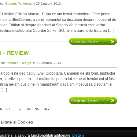
ria:
Gadget
,
Periferice
, in 25 January, 2013.
Limited Edition Mouse Dupa ce am testat controllerul Free pentru
lor de la SteelSeries, a venit momentul sa discutam despre mouse-ul de
ed Edition si despre headset-ul Siberia v2. Intrucat este vorba
estinate celebrului Counter Strike: GO, mi s-a parut utila tratarea […]
Citeste mai departe
 – REVIEW
oria:
Featured
,
Gadget
, in 21 January, 2013.
icol este dedicat lui Emil Ciobotaru. Campion de ski fond, instructor
, sportiv si prieten… Iti multumim pentru tot ce ne-ai invatat cat ai fost
ceti ca ne-am dus bine in mainstream daca am inceput sa discutam si
. […]
Citeste mai departe
6
87
...
93
94
95
Next
alitate si Cookies
Detalii
are și a asigura funcționalițăți adiționale.