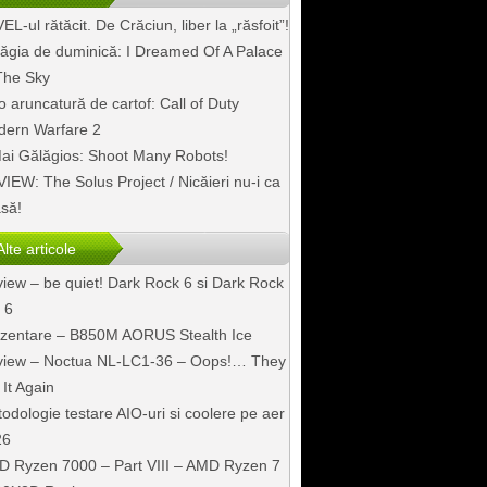
EL-ul rătăcit. De Crăciun, liber la „răsfoit”!
ăgia de duminică: I Dreamed Of A Palace
The Sky
o aruncatură de cartof: Call of Duty
ern Warfare 2
ai Gălăgios: Shoot Many Robots!
IEW: The Solus Project / Nicăieri nu-i ca
să!
Alte articole
iew – be quiet! Dark Rock 6 si Dark Rock
 6
zentare – B850M AORUS Stealth Ice
iew – Noctua NL-LC1-36 – Oops!… They
 It Again
odologie testare AIO-uri si coolere pe aer
26
 Ryzen 7000 – Part VIII – AMD Ryzen 7