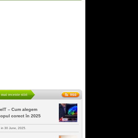
 mai recente stiri
keIT – Cum alegem
topul corect în 2025
s in 30 June, 2025.