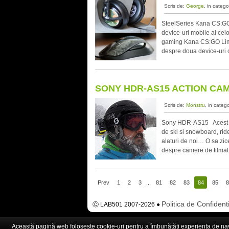
Scris de:
George
, in catego
SteelSeries Kana CS:GO 
device-uri mobile al ce
gaming Kana CS:GO Limit
despre doua device-uri d
SONY HDR-AS15 ACTION CAM
Scris de:
Monstru
, in categ
Sony HDR-AS15 Acest art
de ski si snowboard, rider
alaturi de noi… O sa zi
despre camere de filmat
Prev
1
2
3
...
81
82
83
84
85
8
Politica de Confidenti
Ⓒ LAB501 2007-2026 ●
Această pagină web folosește cookie-uri pentru a îmbunătăți experiența de navig