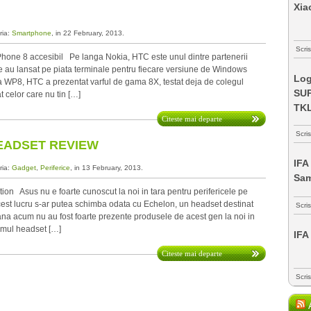
Xia
ria:
Smartphone
, in 22 February, 2013.
Scris
one 8 accesibil Pe langa Nokia, HTC este unul dintre partenerii
are au lansat pe piata terminale pentru fiecare versiune de Windows
Log
a WP8, HTC a prezentat varful de gama 8X, testat deja de colegul
SUP
t celor care nu tin […]
TK
Citeste mai departe
Scri
EADSET REVIEW
IFA
ria:
Gadget
,
Periferice
, in 13 February, 2013.
Sa
n Asus nu e foarte cunoscut la noi in tara pentru perifericele pe
cest lucru s-ar putea schimba odata cu Echelon, un headset destinat
Scri
na acum nu au fost foarte prezente produsele de acest gen la noi in
imul headset […]
IFA
Citeste mai departe
Scri