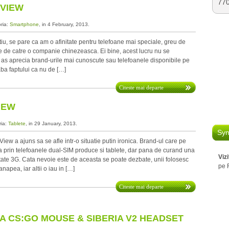
77
EVIEW
oria:
Smartphone
, in 4 February, 2013.
u, se pare ca am o afinitate pentru telefoane mai speciale, greu de
e de catre o companie chinezeasca. Ei bine, acest lucru nu se
 as aprecia brand-urile mai cunoscute sau telefoanele disponibile pe
aba faptului ca nu de […]
Citeste mai departe
IEW
ria:
Tablete
, in 29 January, 2013.
Syn
ew a ajuns sa se afle intr-o situatie putin ironica. Brand-ul care pe
ra prin telefoanele dual-SIM produce si tablete, dar pana de curand una
Viz
tate 3G. Cata nevoie este de aceasta se poate dezbate, unii folosesc
pe 
napea, iar altii o iau in […]
Citeste mai departe
A CS:GO MOUSE & SIBERIA V2 HEADSET