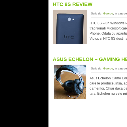
HTC 8S REVIEW
Scris de:
George
, in catego
HTC 8S – un Windows Ph
traditionali Microsoft c
Phone. Odata cu apariti
Victor, si HTC 8S destina
ASUS ECHELON – GAMING H
Scris de:
George
, in catego
Asus Echelon Camo Editio
care le produce, insa, a
gamerilor. Chiar daca pa
tara, Echelon nu este pr