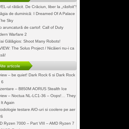
EL-ul rătăcit. De Crăciun, liber la „răsfoit”!
ăgia de duminică: I Dreamed Of A Palace
The Sky
o aruncatură de cartof: Call of Duty
ern Warfare 2
ai Gălăgios: Shoot Many Robots!
IEW: The Solus Project / Nicăieri nu-i ca
să!
Alte articole
iew – be quiet! Dark Rock 6 si Dark Rock
 6
zentare – B850M AORUS Stealth Ice
iew – Noctua NL-LC1-36 – Oops!… They
 It Again
odologie testare AIO-uri si coolere pe aer
26
 Ryzen 7000 – Part VIII – AMD Ryzen 7