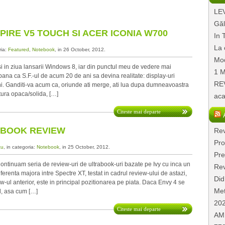
LEV
Găl
SPIRE V5 TOUCH SI ACER ICONIA W700
In 
La 
ria:
Featured
,
Notebook
, in 26 October, 2012.
Mod
n ziua lansarii Windows 8, iar din punctul meu de vedere mai
1 M
pana ca S.F.-ul de acum 20 de ani sa devina realitate: display-uri
REV
ni. Ganditi-va acum ca, oriunde ati merge, ati lua dupa dumneavoastra
tura opaca/solida, […]
aca
Citeste mai departe
ABOOK REVIEW
Rev
Pro
cu
, in categoria:
Notebook
, in 25 October, 2012.
Pre
tinuam seria de review-uri de ultrabook-uri bazate pe Ivy cu inca un
Rev
erenta majora intre Spectre XT, testat in cadrul review-ului de astazi,
Did
iew-ul anterior, este in principal pozitionarea pe piata. Daca Envy 4 se
Met
el, asa cum […]
20
Citeste mai departe
AMD