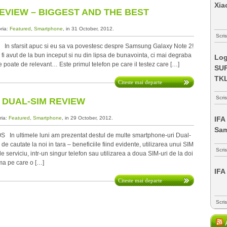
Xia
VIEW – BIGGEST AND THE BEST
oria:
Featured
,
Smartphone
, in 31 October, 2012.
Scris
In sfarsit apuc si eu sa va povestesc despre Samsung Galaxy Note 2!
fi avut de la bun inceput si nu din lipsa de bunavointa, ci mai degraba
Log
de poate de relevant… Este primul telefon pe care il testez care […]
SUP
TK
Citeste mai departe
Scri
 DUAL-SIM REVIEW
ria:
Featured
,
Smartphone
, in 29 October, 2012.
IFA
Sa
In ultimele luni am prezentat destul de multe smartphone-uri Dual-
 de cautate la noi in tara – beneficiile fiind evidente, utilizarea unui SIM
Scri
e serviciu, intr-un singur telefon sau utilizarea a doua SIM-uri de la doi
ema pe care o […]
IFA
Citeste mai departe
Scri