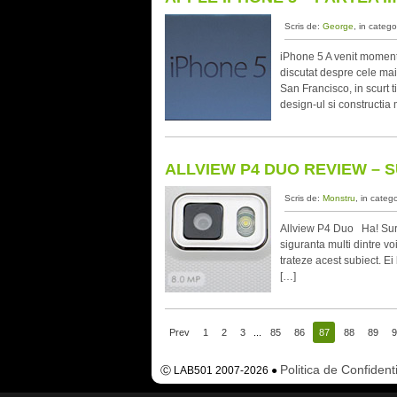
Scris de:
George
, in catego
iPhone 5 A venit moment
discutat despre cele mai
San Francisco, in scurt 
design-ul si constructia
ALLVIEW P4 DUO REVIEW –
Scris de:
Monstru
, in categ
Allview P4 Duo Ha! Surp
siguranta multi dintre vo
trateze acest subiect. Ei
[…]
Prev
1
2
3
...
85
86
87
88
89
9
Politica de Confidenti
Ⓒ LAB501 2007-2026 ●