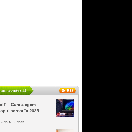
 mai recente stiri
keIT – Cum alegem
topul corect în 2025
s in 30 June, 2025.