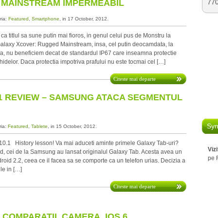
 MAINSTREAM IMPERMEABIL
77
ria:
Featured
,
Smartphone
, in 17 October, 2012.
 ca titlul sa sune putin mai fioros, in genul celui pus de Monstru la
alaxy Xcover: Rugged Mainstream, insa, cel putin deocamdata, la
a, nu beneficiem decat de standardul IP67 care inseamna protectie
ichidelor. Daca protectia impotriva prafului nu este tocmai cel […]
Citeste mai departe
1 REVIEW – SAMSUNG ATACA SEGMENTUL
Syn
ria:
Featured
,
Tablete
, in 15 October, 2012.
.1 History lesson! Va mai aduceti aminte primele Galaxy Tab-uri?
Viz
d, cei de la Samsung au lansat originalul Galaxy Tab. Acesta avea un
pe 
droid 2.2, ceea ce il facea sa se comporte ca un telefon urias. Decizia a
le in […]
Citeste mai departe
: COMPARATII, CAMERA, IOS 6