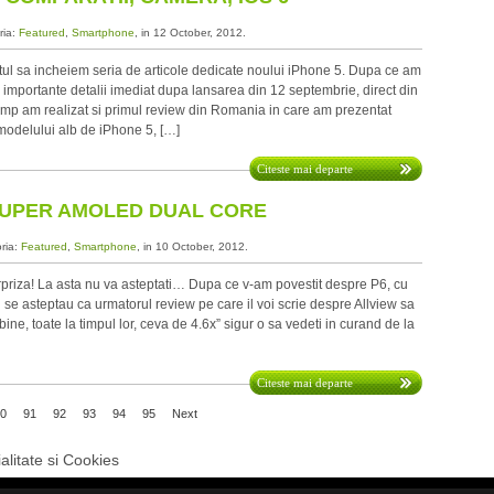
ria:
Featured
,
Smartphone
, in 12 October, 2012.
ul sa incheiem seria de articole dedicate noului iPhone 5. Dupa ce am
 importante detalii imediat dupa lansarea din 12 septembrie, direct din
timp am realizat si primul review din Romania in care am prezentat
 modelului alb de iPhone 5, […]
Citeste mai departe
 SUPER AMOLED DUAL CORE
oria:
Featured
,
Smartphone
, in 10 October, 2012.
riza! La asta nu va asteptati… Dupa ce v-am povestit despre P6, cu
i se asteptau ca urmatorul review pe care il voi scrie despre Allview sa
 bine, toate la timpul lor, ceva de 4.6x” sigur o sa vedeti in curand de la
Citeste mai departe
0
91
92
93
94
95
Next
alitate si Cookies