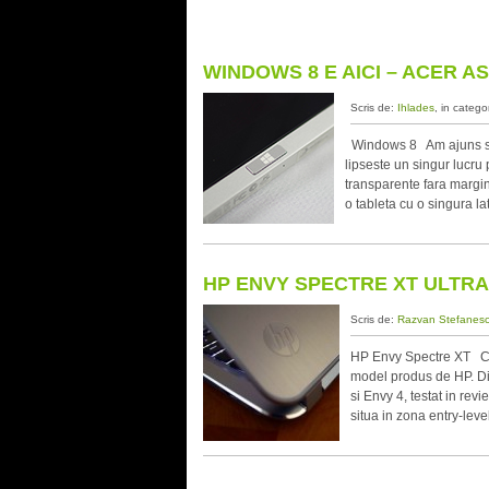
WINDOWS 8 E AICI – ACER A
Scris de:
Ihlades
, in catego
Windows 8 Am ajuns si i
lipseste un singur lucru 
transparente fara margi
o tableta cu o singura la
HP ENVY SPECTRE XT ULTR
Scris de:
Razvan Stefanes
HP Envy Spectre XT Con
model produs de HP. Dif
si Envy 4, testat in rev
situa in zona entry-lev