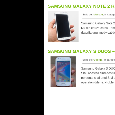
SAMSUNG GALAXY NOTE 2 RE
Scris de:
Monstru
, in categ
Samsung Galaxy Note 2 
Nu din cauza ca nu l-am 
datorita unui motiv cat 
SAMSUNG GALAXY S DUOS –
Scris de:
George
, in catego
Samsung Galaxy S DUOS 
SIM, acestea fiind destul
personal si al unui SIM d
operatori diferiti. Probl