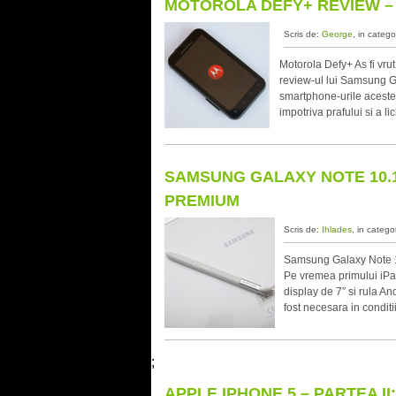
MOTOROLA DEFY+ REVIEW –
Scris de:
George
, in catego
Motorola Defy+ As fi vrut
review-ul lui Samsung G
smartphone-urile aceste
impotriva prafului si a l
SAMSUNG GALAXY NOTE 10.
PREMIUM
Scris de:
Ihlades
, in catego
Samsung Galaxy Note 10
Pe vremea primului iPa
display de 7″ si rula An
fost necesara in conditii
;
APPLE IPHONE 5 – PARTEA II