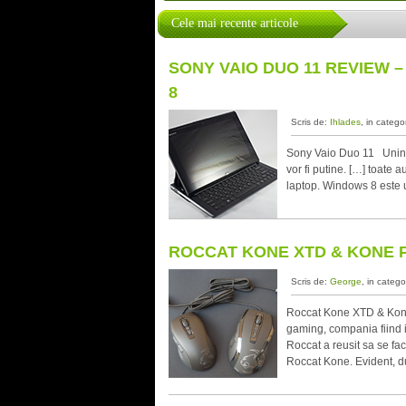
Cele mai recente articole
SONY VAIO DUO 11 REVIEW 
8
Scris de:
Ihlades
, in catego
Sony Vaio Duo 11 Unind 
vor fi putine. […] toate 
laptop. Windows 8 este u
ROCCAT KONE XTD & KONE 
Scris de:
George
, in catego
Roccat Kone XTD & Kone
gaming, compania fiind i
Roccat a reusit sa se fa
Roccat Kone. Evident, d