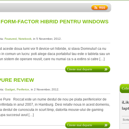
– FORM-FACTOR HIBRID PENTRU WINDOWS
ria:
Featured
,
Notebook
, in 5 November, 2012.
aceste doua lumi vor fi device-uri hibride, si slava Domnului! ca nu
au in comun un lucru: poti alege daca portabilul tau este o tableta sau un
n sistem de operare reusit, care nu numai ca s-a extins si catre […]
Citeste mai departe
PURE REVIEW
Cele
ria:
Gadget
,
Periferice
, in 2 November, 2012.
 Pure Roccat este un nume destul de nou pe piata perifericelor de
iLi
nfiintata in anul 2007, in Hamburg. Desi relativ noua in acest domeniu,
lap
ca destul de cunoscuta in scurt timp, datorita mouse-ului de gaming
upa succesul avut […]
Scri
Citeste mai departe