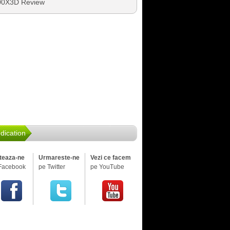
00X3D Review
dication
iteaza-ne
Urmareste-ne
Vezi ce facem
Facebook
pe Twitter
pe YouTube