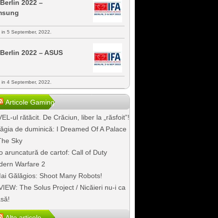
 Berlin 2022 –
msung
s in 5 September, 2022.
 Berlin 2022 – ASUS
s in 4 September, 2022.
Articole Gaming
EL-ul rătăcit. De Crăciun, liber la „răsfoit”!
ăgia de duminică: I Dreamed Of A Palace
The Sky
o aruncatură de cartof: Call of Duty
ern Warfare 2
ai Gălăgios: Shoot Many Robots!
IEW: The Solus Project / Nicăieri nu-i ca
să!
Alte articole