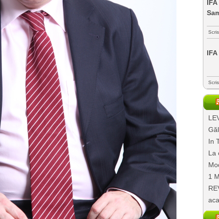
IFA
Sa
Scri
IFA
Scri
LEV
Găl
In 
La 
Mod
1 M
REV
aca