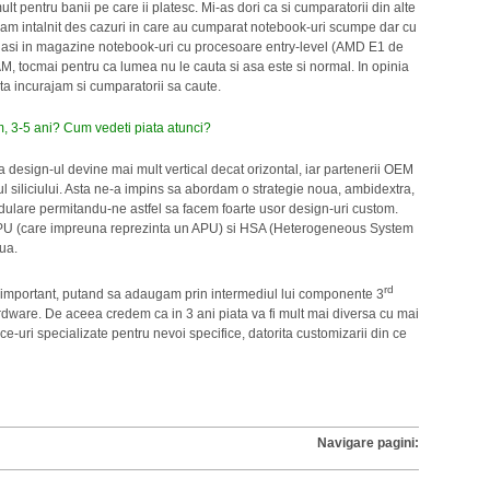
lt pentru banii pe care ii platesc. Mi-as dori ca si cumparatorii din alte
 am intalnit des cazuri in care au cumparat notebook-uri scumpe dar cu
 gasi in magazine notebook-uri cu procesoare entry-level (AMD E1 de
ocmai pentru ca lumea nu le cauta si asa este si normal. In opinia
sta incurajam si cumparatorii sa caute.
, 3-5 ani? Cum vedeti piata atunci?
design-ul devine mai mult vertical decat orizontal, iar partenerii OEM
ul siliciului. Asta ne-a impins sa abordam o strategie noua, ambidextra,
dulare permitandu-ne astfel sa facem foarte usor design-uri custom.
PU (care impreuna reprezinta un APU) si HSA (Heterogeneous System
oua.
rd
ai important, putand sa adaugam prin intermediul lui componente 3
hardware. De aceea credem ca in 3 ani piata va fi mult mai diversa cu mai
e-uri specializate pentru nevoi specifice, datorita customizarii din ce
Navigare pagini: