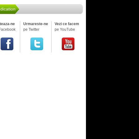
dication
iteaza-ne
Urmareste-ne
Vezi ce facem
Facebook
pe Twitter
pe YouTube