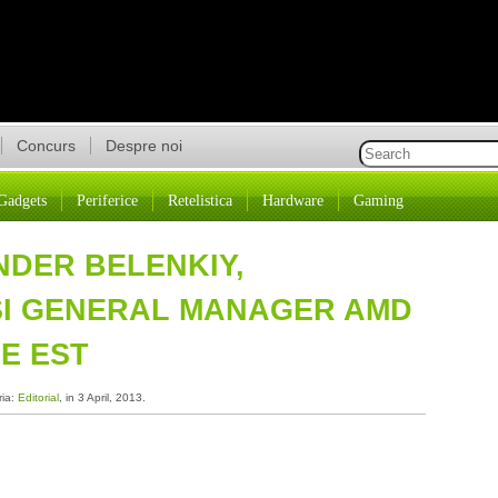
Concurs
Despre noi
Gadgets
Periferice
Retelistica
Hardware
Gaming
NDER BELENKIY,
SI GENERAL MANAGER AMD
E EST
ria:
Editorial
, in 3 April, 2013.