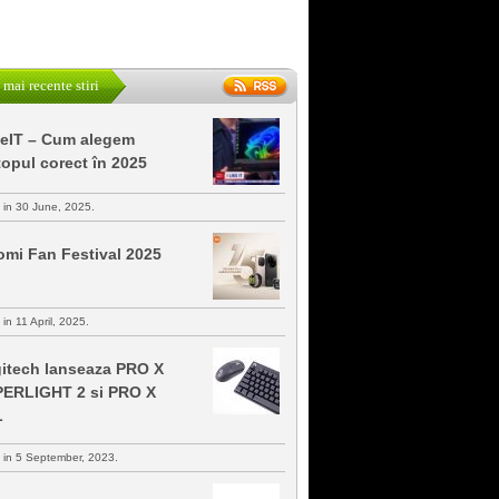
 mai recente stiri
keIT – Cum alegem
topul corect în 2025
s in 30 June, 2025.
omi Fan Festival 2025
 in 11 April, 2025.
itech lanseaza PRO X
ERLIGHT 2 si PRO X
L
s in 5 September, 2023.