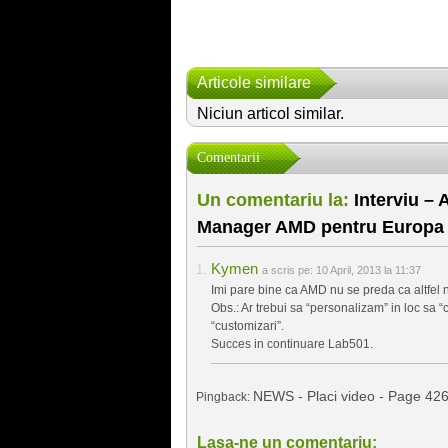
Articole similare
Niciun articol similar.
Comentarii
Un comentariu la:
Interviu – 
Manager AMD pentru Europa 
Kymen
a scris pe:
10 April, 2013 la 11:37
Imi pare bine ca AMD nu se preda ca altfel ne
Obs.: Ar trebui sa “personalizam” in loc sa
“customizari”.
Succes in continuare Lab501.
NEWS - Placi video - Page 42
Pingback:
Lasa-ne un comentariu: