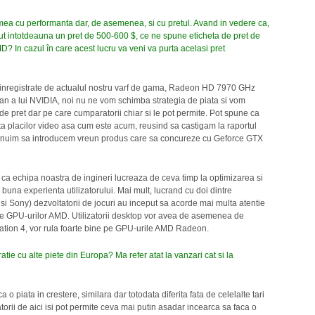
mea cu performanta dar, de asemenea, si cu pretul. Avand in vedere ca,
vut intotdeauna un pret de 500-600 $, ce ne spune eticheta de pret de
 In cazul în care acest lucru va veni va purta acelasi pret
inregistrate de actualul nostru varf de gama, Radeon HD 7970 GHz
an a lui NVIDIA, noi nu ne vom schimba strategia de piata si vom
e de pret dar pe care cumparatorii chiar si le pot permite. Pot spune ca
ta placilor video asa cum este acum, reusind sa castigam la raportul
planuim sa introducem vreun produs care sa concureze cu Geforce GTX
ul ca echipa noastra de ingineri lucreaza de ceva timp la optimizarea si
i buna experienta utilizatorului. Mai mult, lucrand cu doi dintre
 si Sony) dezvoltatorii de jocuri au inceput sa acorde mai multa atentie
tile GPU-urilor AMD. Utilizatorii desktop vor avea de asemenea de
station 4, vor rula foarte bine pe GPU-urile AMD Radeon.
e cu alte piete din Europa? Ma refer atat la vanzari cat si la
o piata in crestere, similara dar totodata diferita fata de celelalte tari
orii de aici isi pot permite ceva mai putin asadar incearca sa faca o