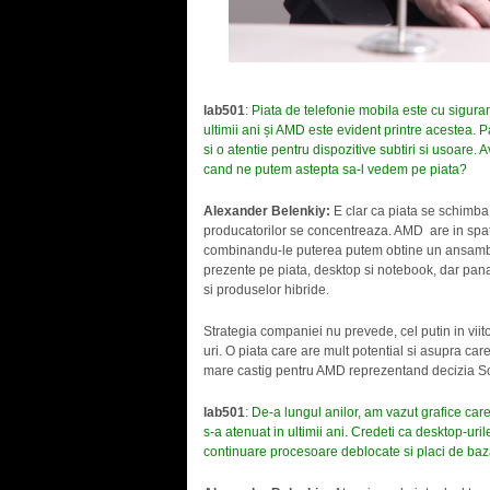
lab501
:
Piata de telefonie mobila este cu sigura
ultimii ani și AMD este evident printre acestea
si o atentie pentru dispozitive subtiri si usoare
cand ne putem astepta sa-l vedem pe piata?
Alexander Belenkiy:
E clar ca piata se schimba 
producatorilor se concentreaza. AMD are in spat
combinandu-le puterea putem obtine un ansambl
prezente pe piata, desktop si notebook, dar pana 
si produselor hibride.
Strategia companiei nu prevede, cel putin in viit
uri. O piata care are mult potential si asupra ca
mare castig pentru AMD reprezentand decizia So
lab501
:
De-a lungul anilor, am vazut grafice care
s-a atenuat in ultimii ani. Credeti ca desktop-u
continuare procesoare deblocate si placi de baz