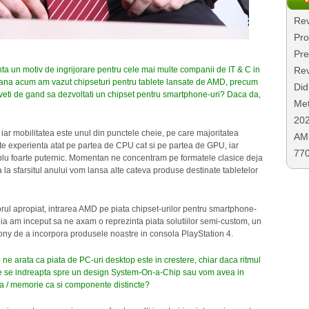
Rev
Pro
Pre
nta un motiv de ingrijorare pentru cele mai multe companii de IT & C in
Rev
. Pana acum am vazut chipseturi pentru tablete lansate de AMD, precum
Did
. Aveti de gand sa dezvoltati un chipset pentru smartphone-uri? Daca da,
Met
20
iar mobilitatea este unul din punctele cheie, pe care majoritatea
AMD
e experienta atat pe partea de CPU cat si pe partea de GPU, iar
77
u foarte puternic. Momentan ne concentram pe formatele clasice deja
la sfarsitul anului vom lansa alte cateva produse destinate tabletelor
orul apropiat, intrarea AMD pe piata chipset-urilor pentru smartphone-
reia am inceput sa ne axam o reprezinta piata solutiilor semi-custom, un
ny de a incorpora produsele noastre in consola PlayStation 4.
 ne arata ca piata de PC-uri desktop este in crestere, chiar daca ritmul
rile se indreapta spre un design System-On-a-Chip sau vom avea in
a / memorie ca si componente distincte?