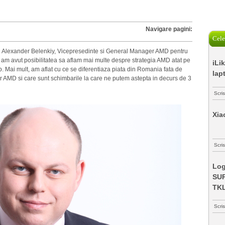
Navigare pagini:
Cele
 cu Alexander Belenkiy, Vicepresedinte si General Manager AMD pentru
l am avut posibilitatea sa aflam mai multe despre strategia AMD atat pe
iLi
op. Mai mult, am aflat cu ce se diferentiaza piata din Romania fata de
lap
tor AMD si care sunt schimbarile la care ne putem astepta in decurs de 3
Scri
Xia
Scris
Log
SUP
TK
Scri