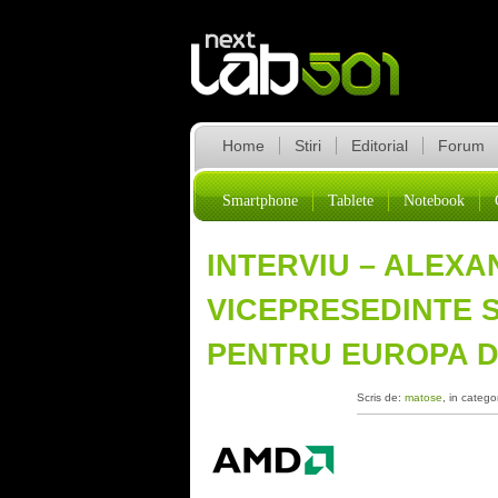
Home
Stiri
Editorial
Forum
Smartphone
Tablete
Notebook
INTERVIU – ALEXA
VICEPRESEDINTE 
PENTRU EUROPA D
Scris de:
matose
, in catego