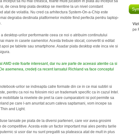
 inceput sa nu mai creasca, foarte multi jucatori in piata au inceput sa
otusi, de ceva timp piata desktop se mentine la un nivel constant
Syn
ind atat de volatila. Nu cred ca arhitectura System-On-a-Chip este
 mai degraba destinata platformelor mobile fiind perfecta pentru laptop-
.
Viz
pe 
 a desktop-urilor performante ceea ce noi o atribuim continutului
mai mare in casele oamenilor. Acesta trebuie stocat, convertit si editat
t apoi pe tablete sau smartphone. Asadar piata desktop este inca vie si
sigura.
l AMD este foarte interesant, dar nu are parte de aceeasi atentie ca si
a? De asemenea, credeți ca recent lansatul Richland va face conceptul
otebook-urilor se indreapta catre formate din ce in ce mai subtiri si
, pentru ca noi nu folosim nici un trademark specific ca in cazul Intel.
e mobilitate la nivelele de pret la care cumparatorii isi pot permite sa
chland pe care l-am anuntat acum cateva saptamani, vom incepe sa
 Thin and Light.
duse lansate pe piata de la diversi parteneri, care vor avea grosimi
de competitive. Acesta este un factor important mai ales pentru tarile
ternic si usor dar nu sunt pregatiti sa plateasca atat de mult in plus