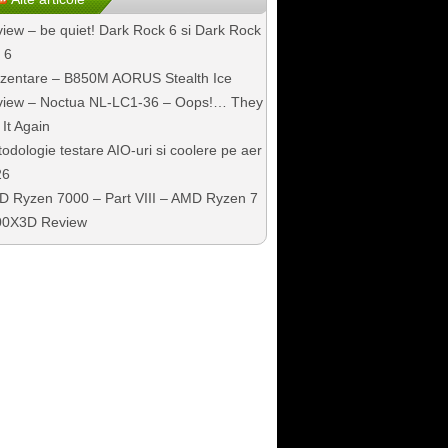
iew – be quiet! Dark Rock 6 si Dark Rock
 6
zentare – B850M AORUS Stealth Ice
iew – Noctua NL-LC1-36 – Oops!… They
 It Again
odologie testare AIO-uri si coolere pe aer
26
 Ryzen 7000 – Part VIII – AMD Ryzen 7
00X3D Review