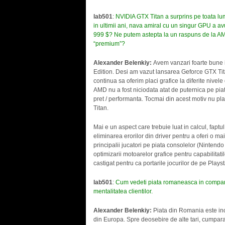
lab501
:
NVIDIA GTX Titan a surprins pe toata lu
in ultimii ani, nava amiral cu un singur GPU a a
999 $? Ne putem astepta la un raspuns de la AMD?
“premium”?
Alexander Belenkiy:
Avem vanzari foarte bune 
Edition. Desi am vazut lansarea Geforce GTX Tit
continua sa oferim placi grafice la diferite nivel
AMD nu a fost niciodata atat de puternica pe pia
pret / performanta. Tocmai din acest motiv nu 
Titan.
Mai e un aspect care trebuie luat in calcul, fapt
eliminarea erorilor din driver pentru a oferi o ma
principalii jucatori pe piata consolelor (Nintendo
optimizarii motoarelor grafice pentru capabilita
castigat pentru ca portarile jocurilor de pe Play
lab501
:
Cum vedeti piata romaneasca in comparati
mentalitatea clientilor.
Alexander Belenkiy:
Piata din Romania este inca 
din Europa. Spre deosebire de alte tari, cumparat