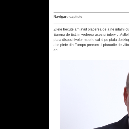
Navigare capitole:
Zilele trecute am avut placerea de a ne intalni
Europa de Est, in vederea acestui interviu. Astfe
piata dispozitivelor mobile cat si pe piata deskt
alte piete din Europa precum si planurile de vii
ani.