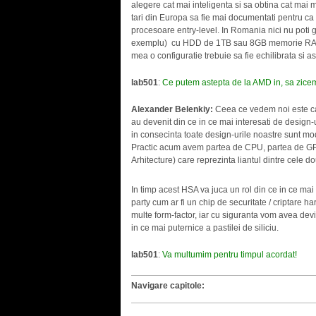
alegere cat mai inteligenta si sa obtina cat mai mu
tari din Europa sa fie mai documentati pentru ca
procesoare entry-level. In Romania nici nu poti
exemplu) cu HDD de 1TB sau 8GB memorie RAM, t
mea o configuratie trebuie sa fie echilibrata si a
lab501
:
Ce putem astepta de la AMD in, sa zicem
Alexander Belenkiy:
Ceea ce vedem noi este ca 
au devenit din ce in ce mai interesati de design-
in consecinta toate design-urile noastre sunt mo
Practic acum avem partea de CPU, partea de G
Arhitecture) care reprezinta liantul dintre cele d
In timp acest HSA va juca un rol din ce in ce m
party cum ar fi un chip de securitate / criptare 
multe form-factor, iar cu siguranta vom avea devic
in ce mai puternice a pastilei de siliciu.
lab501
:
Va multumim pentru timpul acordat!
Navigare capitole: