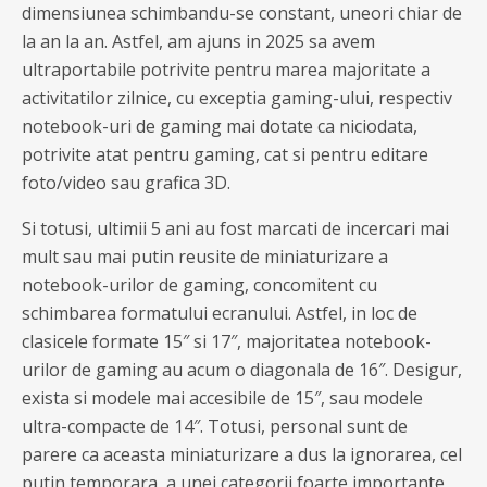
dimensiunea schimbandu-se constant, uneori chiar de
la an la an. Astfel, am ajuns in 2025 sa avem
ultraportabile potrivite pentru marea majoritate a
activitatilor zilnice, cu exceptia gaming-ului, respectiv
notebook-uri de gaming mai dotate ca niciodata,
potrivite atat pentru gaming, cat si pentru editare
foto/video sau grafica 3D.
Si totusi, ultimii 5 ani au fost marcati de incercari mai
mult sau mai putin reusite de miniaturizare a
notebook-urilor de gaming, concomitent cu
schimbarea formatului ecranului. Astfel, in loc de
clasicele formate 15″ si 17″, majoritatea notebook-
urilor de gaming au acum o diagonala de 16″. Desigur,
exista si modele mai accesibile de 15″, sau modele
ultra-compacte de 14″. Totusi, personal sunt de
parere ca aceasta miniaturizare a dus la ignorarea, cel
putin temporara, a unei categorii foarte importante,