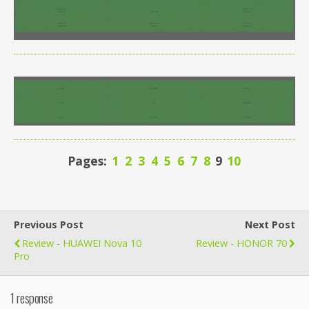
Pages:
1
2
3
4
5
6
7
8
9
10
Previous Post
Next Post
Review - HUAWEI Nova 10
Review - HONOR 70
Pro
1 response