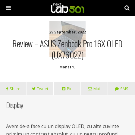
29 September, 2022
Review – ASUS Zenbook Pro 16X OLED
(UX7602Z)
Monstru
Share
Tweet
Pin
Mail
SMS
Display
Avem de-a face cu un display OLED, cu alte cuvinte
primim un contrast absolut, cu un negru profund,