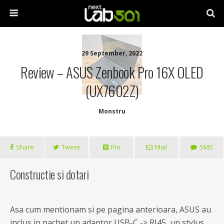
29 September, 2022
Review – ASUS Zenbook Pro 16X OLED
(UX7602Z)
Monstru
Share
Tweet
Pin
Mail
SMS
Constructie si dotari
Asa cum mentionam si pe pagina anterioara, ASUS au
inclus in pachet un adaptor USB-C -> RJ45, un stylus