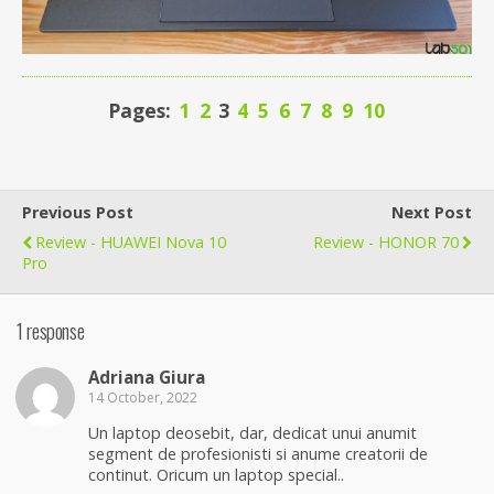
Pages:
1
2
3
4
5
6
7
8
9
10
Previous Post
Next Post
Review - HUAWEI Nova 10
Review - HONOR 70
Pro
1 response
Adriana Giura
14 October, 2022
Un laptop deosebit, dar, dedicat unui anumit
segment de profesionisti si anume creatorii de
continut. Oricum un laptop special..