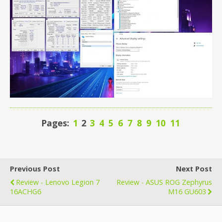
Pages:
1
2
3
4
5
6
7
8
9
10
11
Previous Post
Next Post
Review - Lenovo Legion 7
Review - ASUS ROG Zephyrus
16ACHG6
M16 GU603