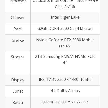
Octacore, Intel Core i9 11900H @ 4.9
Procesor
GHz, 8c/16t
Intel Tiger Lake
Chipset
32GB DDR4-3200 CL24 Micron
RAM
Nvidia GeForce RTX 3080 Mobile
Grafica
(140W)
2TB Samsung PM9A1 NVMe PCIe
Stocare
4.0
IPS, 17.3", 2560 x 1440, 165Hz
Display
4.2 Dolby Atmos
Sunet
MediaTek MT7921 Wi-Fi 6
Retea