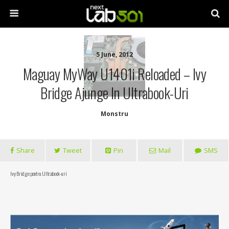
5 June, 2012
Maguay MyWay U1401i Reloaded – Ivy
Bridge Ajunge In Ultrabook-Uri
Monstru
Share
Tweet
Pin
Mail
SMS
Ivy Bridge pentru Ultrabook-uri