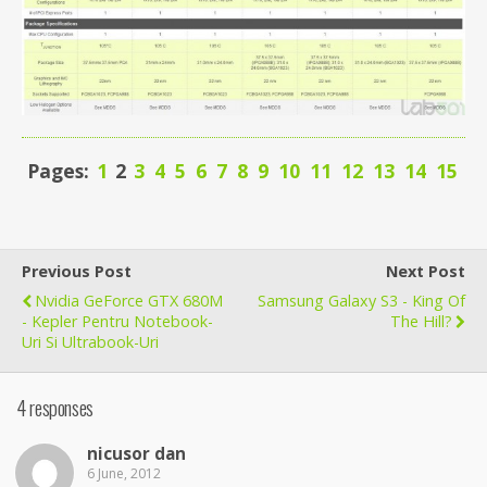
Pages:
1
2
3
4
5
6
7
8
9
10
11
12
13
14
15
Previous Post
Next Post
Nvidia GeForce GTX 680M
Samsung Galaxy S3 - King Of
- Kepler Pentru Notebook-
The Hill?
Uri Si Ultrabook-Uri
4 responses
nicusor dan
6 June, 2012