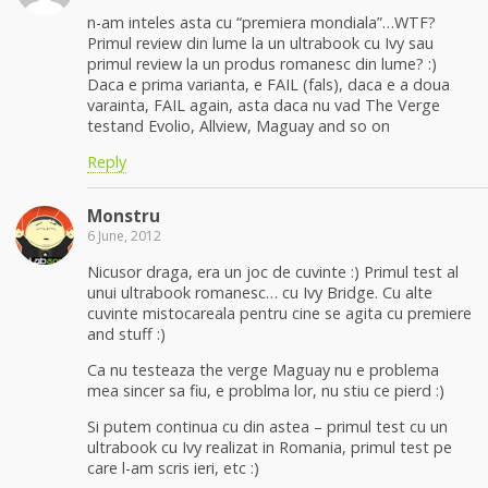
n-am inteles asta cu “premiera mondiala”…WTF?
Primul review din lume la un ultrabook cu Ivy sau
primul review la un produs romanesc din lume? :)
Daca e prima varianta, e FAIL (fals), daca e a doua
varainta, FAIL again, asta daca nu vad The Verge
testand Evolio, Allview, Maguay and so on
Reply
Monstru
6 June, 2012
Nicusor draga, era un joc de cuvinte :) Primul test al
unui ultrabook romanesc… cu Ivy Bridge. Cu alte
cuvinte mistocareala pentru cine se agita cu premiere
and stuff :)
Ca nu testeaza the verge Maguay nu e problema
mea sincer sa fiu, e problma lor, nu stiu ce pierd :)
Si putem continua cu din astea – primul test cu un
ultrabook cu Ivy realizat in Romania, primul test pe
care l-am scris ieri, etc :)