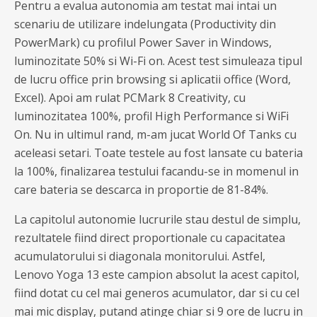
Pentru a evalua autonomia am testat mai intai un
scenariu de utilizare indelungata (Productivity din
PowerMark) cu profilul Power Saver in Windows,
luminozitate 50% si Wi-Fi on. Acest test simuleaza tipul
de lucru office prin browsing si aplicatii office (Word,
Excel). Apoi am rulat PCMark 8 Creativity, cu
luminozitatea 100%, profil High Performance si WiFi
On. Nu in ultimul rand, m-am jucat World Of Tanks cu
aceleasi setari. Toate testele au fost lansate cu bateria
la 100%, finalizarea testului facandu-se in momenul in
care bateria se descarca in proportie de 81-84%.
La capitolul autonomie lucrurile stau destul de simplu,
rezultatele fiind direct proportionale cu capacitatea
acumulatorului si diagonala monitorului. Astfel,
Lenovo Yoga 13 este campion absolut la acest capitol,
fiind dotat cu cel mai generos acumulator, dar si cu cel
mai mic display, putand atinge chiar si 9 ore de lucru in