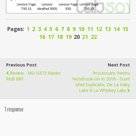
Pages:
1
2
3
4
5
6
7
8
9
10
11
12
13
14
15
16
17
18
19
20
21
22
Previous Post
Next Post
Review - MSI GE73 Raider
Procesoare Pentru
RGB 8RF
Notebook-Uri In 2018 - Scurt
Ghid Explicativ, De La Kaby
Lake R La Whiskey Lake
1 response