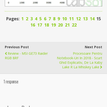
Pages:
1
2
3
4
5
6
7
8
9
10
11
12
13
14
15
16
17
18
19
20
21
22
Previous Post
Next Post
Review - MSI GE73 Raider
Procesoare Pentru
RGB 8RF
Notebook-Uri In 2018 - Scurt
Ghid Explicativ, De La Kaby
Lake R La Whiskey Lake
1 response