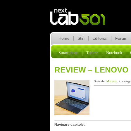
Home
Stiri
Editorial
Forum
Smartphone
Tablete
Notebook
REVIEW – LENOVO Y
Scris de:
Monstru
, in categ
Navigare capitole: