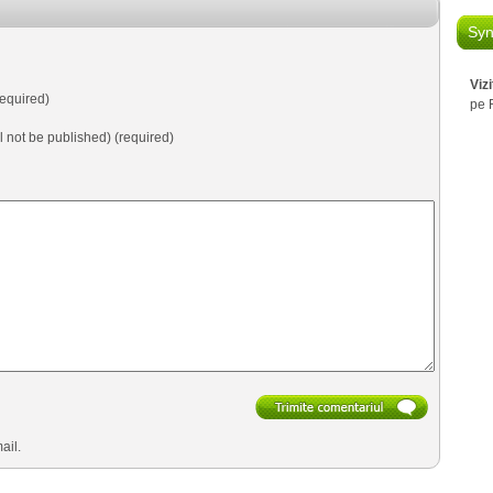
Syn
Viz
equired)
pe 
ll not be published) (required)
ail.