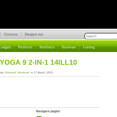
Concurs
Despre noi
Gadgets
Periferice
Retelistica
Hardware
Gaming
OGA 9 2-IN-1 14ILL10
oria:
Featured
,
Notebook
, in 17 March, 2025.
Navigare pagini: