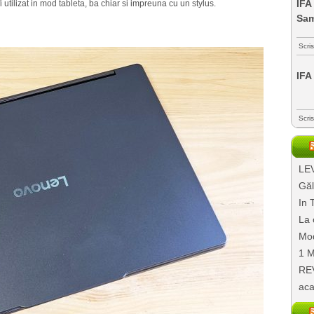
IFA
utilizat in mod tableta, ba chiar si impreuna cu un stylus.
Sa
Scri
IFA
Scri
LEV
Găl
In 
La 
Mod
1 M
REV
aca