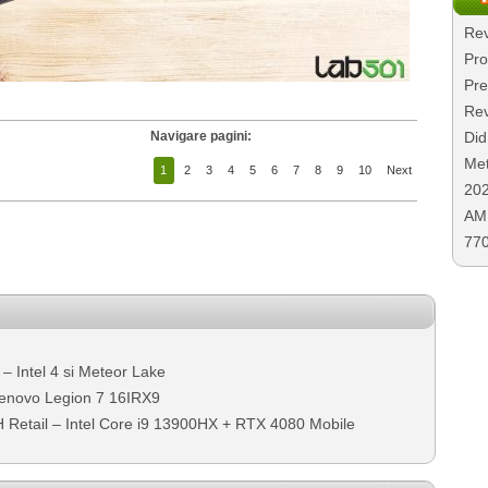
Rev
Pro
Pre
Rev
Navigare pagini:
Did
Met
1
2
3
4
5
6
7
8
9
10
Next
20
AMD
77
– Intel 4 si Meteor Lake
Lenovo Legion 7 16IRX9
 Retail – Intel Core i9 13900HX + RTX 4080 Mobile