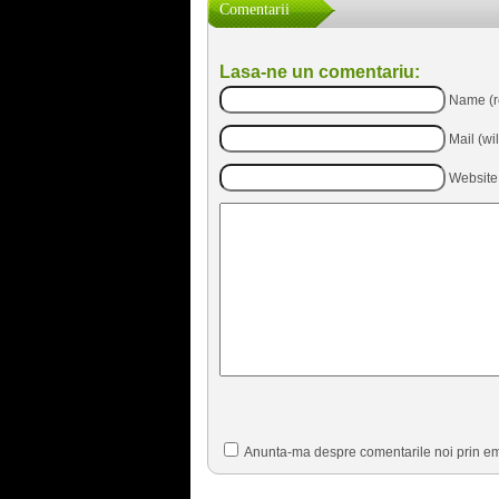
Comentarii
Lasa-ne un comentariu:
Name (r
Mail (wi
Website
Anunta-ma despre comentarile noi prin em