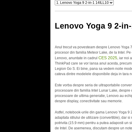
Lenovo Yoga 9 2-in-
Anul trecut va povesteam despre Lenovo Yoga 7 2
procesor din familia Meteor Lake, de la Intel. Pe
CES 2025
Lenovo, anuntate in cadrul
, iar noi
ThinkPad care se vor lansa anul acesta, precum
Legion Go S. Ei bine, pana sa vedem noile mode
cateva dintre modelele disponibile deja in tara
Este vorba despre seria de ultraportabile convert
procesoare din familia Intel Lunar Lake, despre c
procesoare de ultima generatie, Lenovo au echip
despre display, conectivitate sau memorie.
Astfel, notebook-urile din gama Lenovo Yoga 9 2
adaptata stilului de utilizare (convertible), dar
potrivita (15.9 mm) pentru a putea adaposti un s
de Intel. De asemenea, discutam despre un note