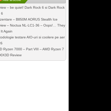
iew – be quiet! Dark Rock 6 si Dark Rock
 6
zentare – B850M AORUS Stealth Ice
iew – Noctua NL-LC1-36 – Oops!… They
 It Again
odologie testare AIO-uri si coolere pe aer
26
 Ryzen 7000 – Part VIII – AMD Ryzen 7
00X3D Review