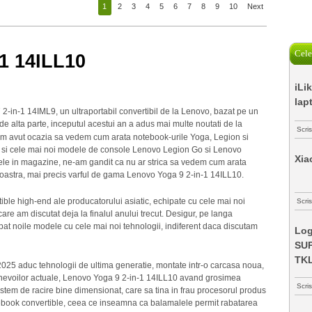
1
2
3
4
5
6
7
8
9
10
Next
Cele
1 14ILL10
iLi
lap
-in-1 14IML9, un ultraportabil convertibil de la Lenovo, bazat pe un
 de alta parte, inceputul acestui an a adus mai multe noutati de la
Scri
 am avut ocazia sa vedem cum arata notebook-urile Yoga, Legion si
 si cele mai noi modele de console Lenovo Legion Go si Lenovo
Xia
le in magazine, ne-am gandit ca nu ar strica sa vedem cum arata
 noastra, mai precis varful de gama Lenovo Yoga 9 2-in-1 14ILL10.
ible high-end ale producatorului asiatic, echipate cu cele mai noi
Scris
are am discutat deja la finalul anului trecut. Desigur, pe langa
at noile modele cu cele mai noi tehnologii, indiferent daca discutam
Log
SUP
TK
025 aduc tehnologii de ultima generatie, montate intr-o carcasa noua,
 si nevoilor actuale, Lenovo Yoga 9 2-in-1 14ILL10 avand grosimea
Scri
istem de racire bine dimensionat, care sa tina in frau procesorul produs
book convertible, ceea ce inseamna ca balamalele permit rabatarea