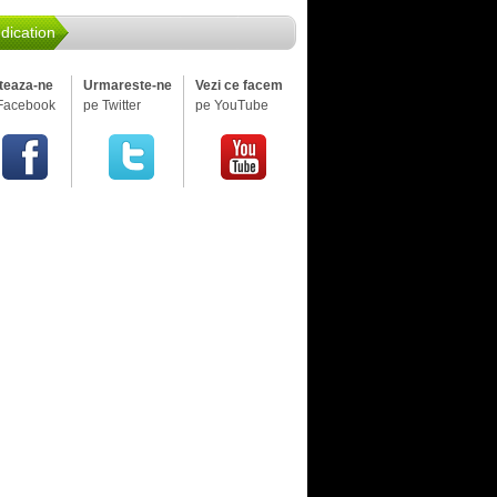
dication
iteaza-ne
Urmareste-ne
Vezi ce facem
Facebook
pe Twitter
pe YouTube