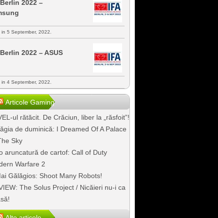
 Berlin 2022 –
msung
s in 5 September, 2022.
 Berlin 2022 – ASUS
s in 4 September, 2022.
Articole Gaming
EL-ul rătăcit. De Crăciun, liber la „răsfoit”!
ăgia de duminică: I Dreamed Of A Palace
The Sky
o aruncatură de cartof: Call of Duty
ern Warfare 2
ai Gălăgios: Shoot Many Robots!
IEW: The Solus Project / Nicăieri nu-i ca
să!
Alte articole