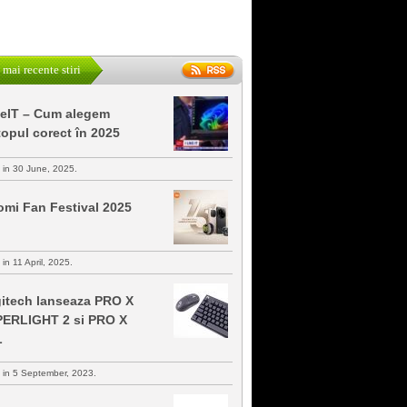
 mai recente stiri
keIT – Cum alegem
topul corect în 2025
s in 30 June, 2025.
omi Fan Festival 2025
 in 11 April, 2025.
itech lanseaza PRO X
ERLIGHT 2 si PRO X
L
s in 5 September, 2023.