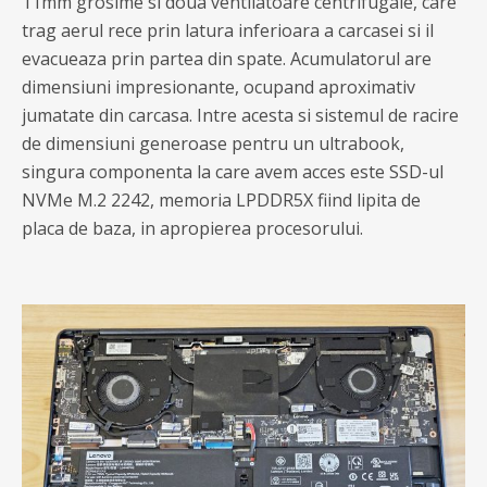
11mm grosime si doua ventilatoare centrifugale, care
trag aerul rece prin latura inferioara a carcasei si il
evacueaza prin partea din spate. Acumulatorul are
dimensiuni impresionante, ocupand aproximativ
jumatate din carcasa. Intre acesta si sistemul de racire
de dimensiuni generoase pentru un ultrabook,
singura componenta la care avem acces este SSD-ul
NVMe M.2 2242, memoria LPDDR5X fiind lipita de
placa de baza, in apropierea procesorului.