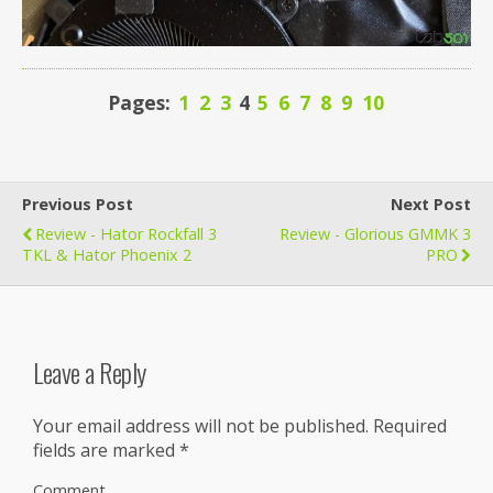
Pages:
1
2
3
4
5
6
7
8
9
10
Previous Post
Next Post
Review - Hator Rockfall 3
Review - Glorious GMMK 3
TKL & Hator Phoenix 2
PRO
Leave a Reply
Your email address will not be published.
Required
fields are marked
*
Comment