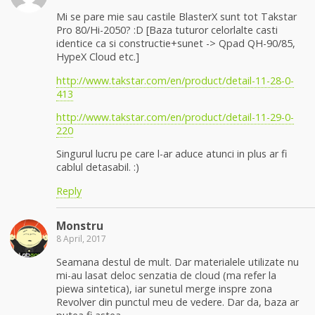
Mi se pare mie sau castile BlasterX sunt tot Takstar
Pro 80/Hi-2050? :D [Baza tuturor celorlalte casti
identice ca si constructie+sunet -> Qpad QH-90/85,
HypeX Cloud etc.]
http://www.takstar.com/en/product/detail-11-28-0-
413
http://www.takstar.com/en/product/detail-11-29-0-
220
Singurul lucru pe care l-ar aduce atunci in plus ar fi
cablul detasabil. :)
Reply
Monstru
8 April, 2017
Seamana destul de mult. Dar materialele utilizate nu
mi-au lasat deloc senzatia de cloud (ma refer la
piewa sintetica), iar sunetul merge inspre zona
Revolver din punctul meu de vedere. Dar da, baza ar