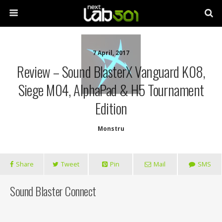
7 April, 2017
Review – Sound BlasterX Vanguard K08,
Siege M04, AlphaPad & H5 Tournament
Edition
Monstru
Share
Tweet
Pin
Mail
SMS
Sound Blaster Connect