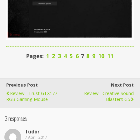
Pages:
1
2
3
4
5
6
7
8
9
10
11
Previous Post
Next Post
Review - Trust GTX177
Review - Creative Sound
RGB Gaming Mouse
BlasterX G5
3 responses
Tudor
7 April, 2017