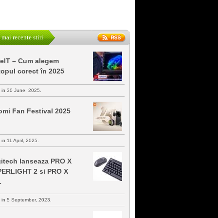
 mai recente stiri
keIT – Cum alegem
topul corect în 2025
s in 30 June, 2025.
omi Fan Festival 2025
 in 11 April, 2025.
itech lanseaza PRO X
ERLIGHT 2 si PRO X
L
s in 5 September, 2023.