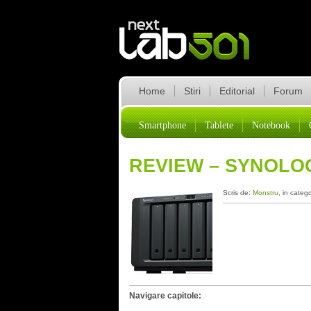
Home
Stiri
Editorial
Forum
Smartphone
Tablete
Notebook
REVIEW – SYNOLO
Scris de:
Monstru
, in categ
Navigare capitole: