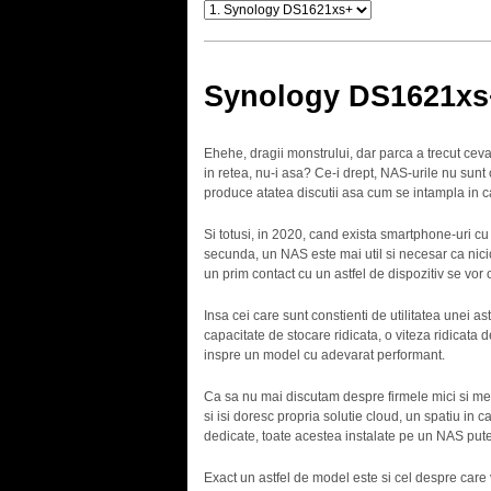
Synology DS1621xs
Ehehe, dragii monstrului, dar parca a trecut cev
in retea, nu-i asa? Ce-i drept, NAS-urile nu sun
produce atatea discutii asa cum se intampla in c
Si totusi, in 2020, cand exista smartphone-uri 
secunda, un NAS este mai util si necesar ca niciod
un prim contact cu un astfel de dispozitiv se vor
Insa cei care sunt constienti de utilitatea unei as
capacitate de stocare ridicata, o viteza ridicata d
inspre un model cu adevarat performant.
Ca sa nu mai discutam despre firmele mici si medi
si isi doresc propria solutie cloud, un spatiu in c
dedicate, toate acestea instalate pe un NAS pute
Exact un astfel de model este si cel despre car