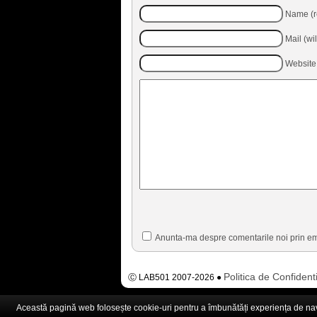
Name (r
Mail (wi
Website
Anunta-ma despre comentarile noi prin em
Politica de Confidenti
Ⓒ LAB501 2007-2026 ●
Această pagină web folosește cookie-uri pentru a îmbunătăți experiența de navig