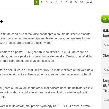
1
2
3
4
5
6
7
8
9
10
Next
Cele
+
iLi
a timp de cand nu am mai discutat despre o solutie de stocare atasata
lap
t cele mai spectaculoase echipamente de pe piata, iar lansarea lor nu
azul procesoarelor sau al placilor video.
Scri
cu camere de peste 100MP, capabile sa filmeze 8K cu 30 de cadre pe
Xia
ata, pentru a pastra in siguranta datele noastre. Desigur, cei aflati la
 orienta catre un model ceva mai accesibil.
tfel de solutii, care au mai utilizat NAS-uri inainte si care au nevoie de o
Scris
e transfer si o suita software puternica, se vor orienta cel mai probabil
Log
SUP
i, care au nevoi de securitate si mai ridicate decat un utilizator casnic
TK
are pot colabora rapid si in siguranta si eventual o serie de aplicatii
rnic.
Scri
e vom discuta astazi, mai precis Synology DS1621xs+. Lansat in urma