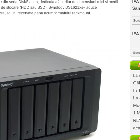
IFA
in seria DiskStation, dedicata afacerilor de dimensiuni mici si medii.
ti de stocare (HDD sau SSD), Synology DS1621xs+ aduce
Sa
re, solutii rezervate pana acum formatului rackmount.
Scri
IFA
Scri
LEV
Găl
In 
La 
Mod
1 M
REV
aca