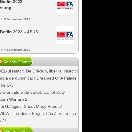
 Berlin 2022 –
msung
s in 5 September, 2022.
 Berlin 2022 – ASUS
s in 4 September, 2022.
Articole Gaming
EL-ul rătăcit. De Crăciun, liber la „răsfoit”!
ăgia de duminică: I Dreamed Of A Palace
The Sky
o aruncatură de cartof: Call of Duty
ern Warfare 2
ai Gălăgios: Shoot Many Robots!
IEW: The Solus Project / Nicăieri nu-i ca
să!
Alte articole