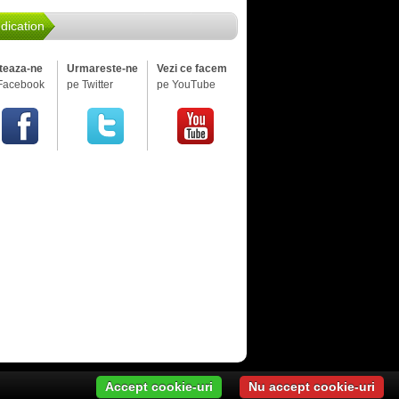
dication
iteaza-ne
Urmareste-ne
Vezi ce facem
Facebook
pe Twitter
pe YouTube
Accept cookie-uri
Nu accept cookie-uri