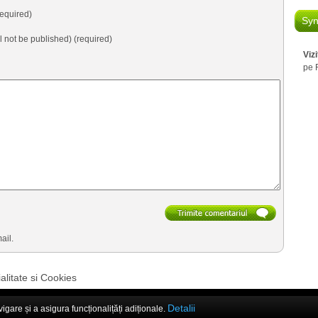
equired)
Syn
ll not be published) (required)
Viz
pe 
ail.
alitate si Cookies
Detalii
are și a asigura funcționalițăți adiționale.