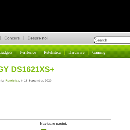
Concurs
Despre noi
Gadgets
Periferice
Retelistica
Hardware
Gaming
GY DS1621XS+
oria:
Retelistica
, in 18 September, 2020.
Navigare pagini: