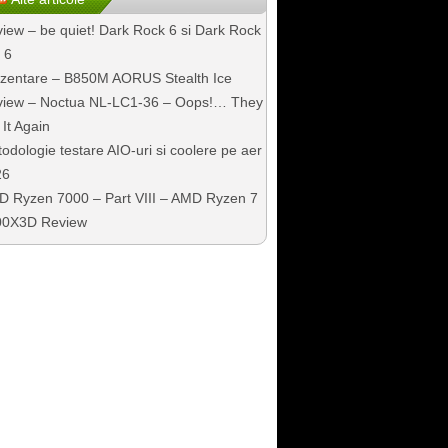
iew – be quiet! Dark Rock 6 si Dark Rock
 6
zentare – B850M AORUS Stealth Ice
iew – Noctua NL-LC1-36 – Oops!… They
 It Again
odologie testare AIO-uri si coolere pe aer
26
 Ryzen 7000 – Part VIII – AMD Ryzen 7
00X3D Review