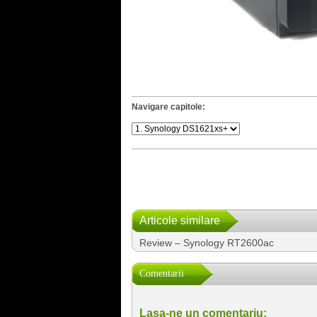
Navigare capitole:
Articole similare
Review – Synology RT2600ac
Comentarii
Lasa-ne un comentariu: