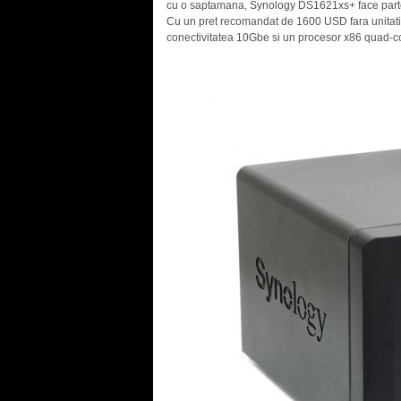
cu o saptamana, Synology DS1621xs+ face parte d
Cu un pret recomandat de 1600 USD fara unita
conectivitatea 10Gbe si un procesor x86 quad-co