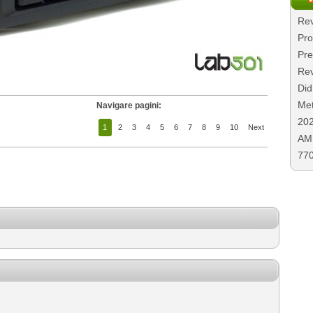
Rev
Pro
Pre
Rev
Did
Met
Navigare pagini:
20
1
2
3
4
5
6
7
8
9
10
Next
AMD
77