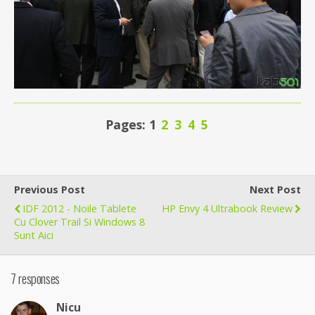
Pages: 1
2
3
4
5
Previous Post
Next Post
IDF 2012 - Noile Tablete
HP Envy 4 Ultrabook Review
Cu Clover Trail Si Windows 8
Sunt Aici
7 responses
Nicu