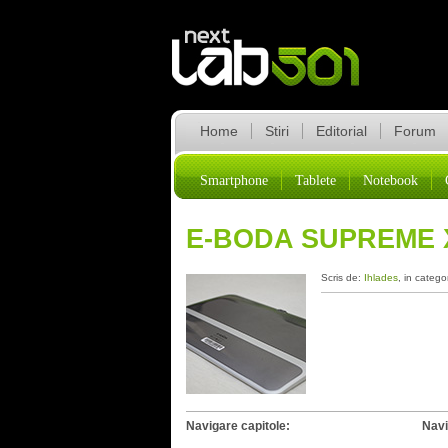
Home
Stiri
Editorial
Forum
Smartphone
Tablete
Notebook
E-BODA SUPREME 
Scris de:
Ihlades
, in catego
Navigare capitole:
Navi