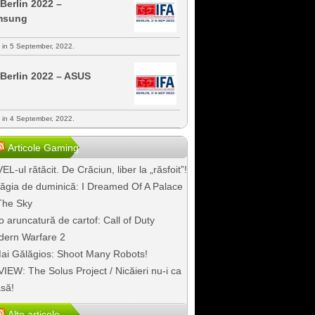
 Berlin 2022 –
msung
s in 5 September, 2022.
 Berlin 2022 – ASUS
s in 4 September, 2022.
Articole Gaming
EL-ul rătăcit. De Crăciun, liber la „răsfoit”!
ăgia de duminică: I Dreamed Of A Palace
The Sky
o aruncatură de cartof: Call of Duty
ern Warfare 2
ai Gălăgios: Shoot Many Robots!
IEW: The Solus Project / Nicăieri nu-i ca
să!
Alte articole