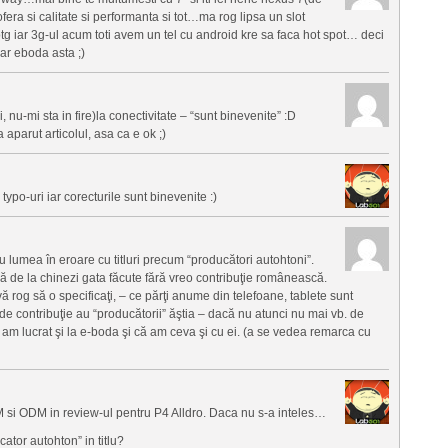
ofera si calitate si performanta si tot…ma rog lipsa un slot
 otg iar 3g-ul acum toti avem un tel cu android kre sa faca hot spot… deci
ar eboda asta ;)
 nu-mi sta in fire)la conectivitate – “sunt binevenite” :D
 aparut articolul, asa ca e ok ;)
ypo-uri iar corecturile sunt binevenite :)
u lumea în eroare cu titluri precum “producători autohtoni”.
ă de la chinezi gata făcute fără vreo contribuţie românească.
vă rog să o specificaţi, – ce părţi anume din telefoane, tablete sunt
e contribuţie au “producătorii” ăştia – dacă nu atunci nu mai vb. de
am lucrat şi la e-boda şi că am ceva şi cu ei. (a se vedea remarca cu
si ODM in review-ul pentru P4 Alldro. Daca nu s-a inteles…
ator autohton” in titlu?