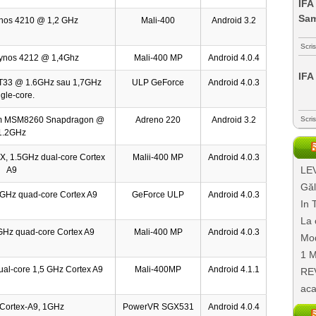
IFA
Sa
ynos 4210 @ 1,2 GHz
Mali-400
Android 3.2
Scri
ynos 4212 @ 1,4Ghz
Mali-400 MP
Android 4.0.4
IFA
 T33 @ 1.6GHz sau 1,7GHz
ULP GeForce
Android 4.0.3
gle-core.
m MSM8260 Snapdragon @
Adreno 220
Android 3.2
Scri
1.2GHz
, 1.5GHz dual-core Cortex
Malii-400 MP
Android 4.0.3
LEV
A9
Găl
3 GHz quad-core Cortex A9
GeForce ULP
Android 4.0.3
In 
La 
GHz quad-core Cortex A9
Mali-400 MP
Android 4.0.3
Mod
1 M
al-core 1,5 GHz Cortex A9
Mali-400MP
Android 4.1.1
REV
aca
 Cortex-A9, 1GHz
PowerVR SGX531
Android 4.0.4