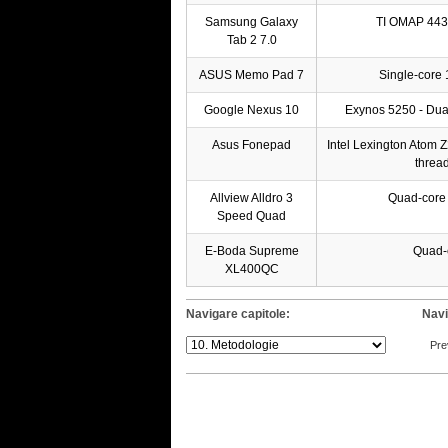
Samsung Galaxy
TI OMAP 443
Tab 2 7.0
ASUS Memo Pad 7
Single-cor
Google Nexus 10
Exynos 5250 - Dua
Asus Fonepad
Intel Lexington Atom Z
threa
Allview Alldro 3
Quad-core
Speed Quad
E-Boda Supreme
Quad-
XL400QC
Navigare capitole:
Navi
Pre