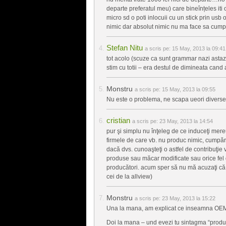
departe preferatul meu) care bineînțeles iti 
micro sd o poti inlocuii cu un stick prin usb
nimic dar absolut nimic nu ma face sa cump
Stefan Nitu
a scris pe:
15 May, 2013 la 09:41
tot acolo (scuze ca sunt grammar nazi astazi,
stim cu totii – era destul de dimineata cand a
Monstru
a scris pe:
15 May, 2013 la 09:55
Nu este o problema, ne scapa ueori diverse t
cristian
a scris pe:
23 May, 2013 la 14:54
pur şi simplu nu înţeleg de ce induceţi mere
firmele de care vb. nu produc nimic, cumpăr
dacă dvs. cunoaşteţi o astfel de contribuţie 
produse sau măcar modificate sau orice fel d
producători. acum sper să nu mă acuzaţi că 
cei de la allview)
Monstru
a scris pe:
23 May, 2013 la 15:22
Una la mana, am explicat ce inseamna OEM 
Doi la mana – und evezi tu sintagma “produc