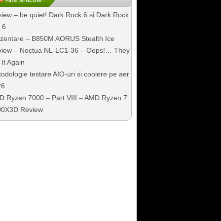
iew – be quiet! Dark Rock 6 si Dark Rock
 6
zentare – B850M AORUS Stealth Ice
iew – Noctua NL-LC1-36 – Oops!… They
 It Again
odologie testare AIO-uri si coolere pe aer
26
 Ryzen 7000 – Part VIII – AMD Ryzen 7
00X3D Review