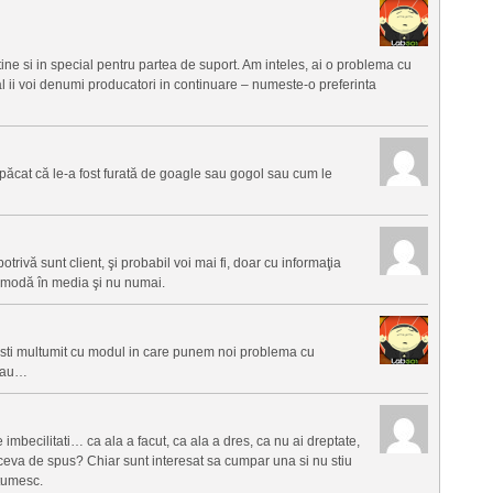
rtine si in special pentru partea de suport. Am inteles, ai o problema cu
l ii voi denumi producatori in continuare – numeste-o preferinta
 păcat că le-a fost furată de goagle sau gogol sau cum le
rivă sunt client, şi probabil voi mai fi, doar cu informaţia
a modă în media şi nu numai.
 esti multumit cu modul in care punem noi problema cu
 tau…
imbecilitati… ca ala a facut, ca ala a dres, ca nu ai dreptate,
 ceva de spus? Chiar sunt interesat sa cumpar una si nu stiu
tumesc.