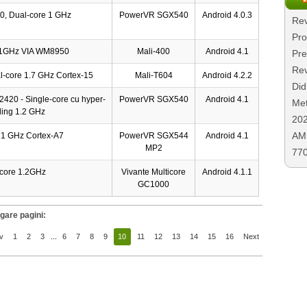
0, Dual-core 1 GHz
PowerVR SGX540
Android 4.0.3
Rev
Pro
e 1GHz VIA WM8950
Mali-400
Android 4.1
Pre
Rev
l-core 1.7 GHz Cortex-15
Mali-T604
Android 4.2.2
Did
2420 - Single-core cu hyper-
PowerVR SGX540
Android 4.1
Met
ding 1.2 GHz
20
AMD
 1 GHz Cortex-A7
PowerVR SGX544
Android 4.1
MP2
77
core 1.2GHz
Vivante Multicore
Android 4.1.1
GC1000
gare pagini:
v
1
2
3
...
6
7
8
9
10
11
12
13
14
15
16
Next