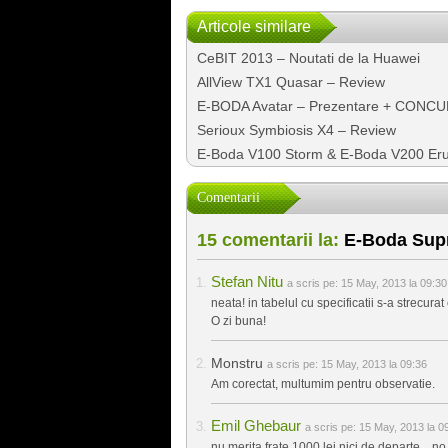
Articole similare
CeBIT 2013 – Noutati de la Huawei
AllView TX1 Quasar – Review
E-BODA Avatar – Prezentare + CONC
Serioux Symbiosis X4 – Review
E-Boda V100 Storm & E-Boda V200 Eru
Comentarii
15 comentarii la:
E-Boda Sup
Stefan Nitu
a scris pe:
15 May, 2013 la 09:30
neata! in tabelul cu specificatii s-a strecur
O zi buna!
Monstru
a scris pe:
15 May, 2013 la 09:36
Am corectat, multumim pentru observatie.
Emil Ghebaur
a scris pe:
15 May, 2013 la 0
nu merita frate 1000 lei nici de departe…no