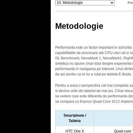
Pre
Metodologie
Performanta este un factor important in achizitia 
capabilitatile de procesare ale CPU-ului cat si ce
GL Benchmark, NenaMark 1, NenaMark2, RightW
sintetica nu spune chiar totul despre experienta 
performanta in navigarea pe Internet. Unul dintre 
de azi pentru ca el nu a rulat pe tableta E-Boda.
Pentru a avea o perspectiva cat mai completa asup
si device-urile din tabelul de mai jos. Chiar d
sa vedem care este diferenta de performanta di
se compara cu Exynos Quad-Core 4212 implement
Smartphone /
Tableta
HTC One X
Quad-core 