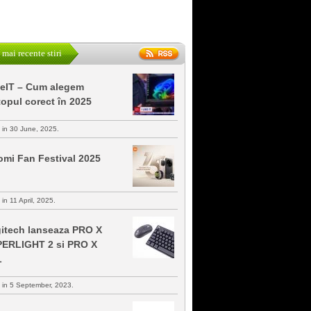
 mai recente stiri
keIT – Cum alegem
topul corect în 2025
s in 30 June, 2025.
omi Fan Festival 2025
 in 11 April, 2025.
itech lanseaza PRO X
ERLIGHT 2 si PRO X
L
s in 5 September, 2023.