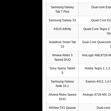
Samsung Galaxy
Dual-core Ex
Tab 7 Plus
Samsung Galaxy S3
Quad-Core Ex
ASUS Infinity
Quad-Core Tegra 3
Sin
Vodafone Smart Tab
Dual-Core Qualcom
10
Allview Alldro 3
AmLogic AML8726-MX
Speed DUO
Sony Xperia Tablet
Nvidia Tegra 3, 1,
S
Samsung Galaxy
Exynos 4412, 1,4 
Note 10.1
Allview Alldro Speed
Amlogic 8726-MX, Du
DUO
AllView TX1 Quasar
Dual-core