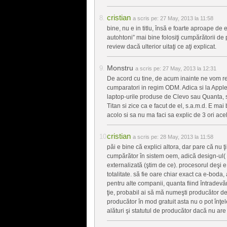
cristian
a scris pe:
27 May, 2013 la 11:58
bine, nu e in titlu, însă e foarte aproape de e
autohtoni” mai bine folosiţi cumpărătorii de
review dacă ulterior uitaţi ce aţi explicat.
Monstru
a scris pe:
27 May, 2013 la 12:31
De acord cu tine, de acum inainte ne vom refe
cumparatori in regim ODM. Adica si la Appl
laptop-urile produse de Clevo sau Quanta, si
Titan si zice ca e facut de el, s.a.m.d. E ma
acolo si sa nu ma faci sa explic de 3 ori acel
cristian
a scris pe:
28 May, 2013 la 11:58
păi e bine că explici altora, dar pare că nu ţi
cumpărător în sistem oem, adică design-ul( şi
externalizată (ştim de ce). procesorul deşi e
totalitate. să fie oare chiar exact ca e-boda,
pentru alte companii, quanta fiind întradevă
ţie, probabil ai să mă numeşti producător de l
producător în mod gratuit asta nu o pot înţe
alături şi statutul de producător dacă nu are