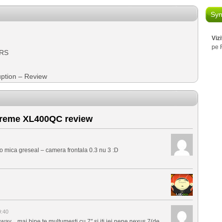
Syn
Viz
pe 
URS
ption – Review
reme XL400QC review
at o mica greseal – camera frontala 0.3 nu 3 :D
9:40
 way…mai bine te multumesti cu 7″ si iti iei nene nexus 7(de