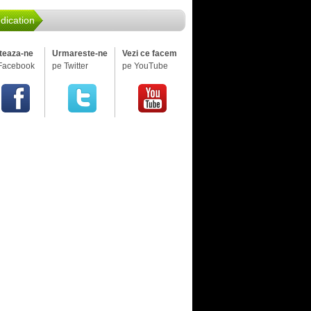
dication
iteaza-ne
Urmareste-ne
Vezi ce facem
Facebook
pe Twitter
pe YouTube