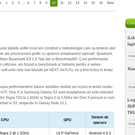
v
1
2
3
...
6
7
8
9
10
11
12
13
14
15
16
Next
Cele
iLi
lap
unei tablete astfel incat am construit o metodologie care sa testeze atat
le ale procesorului grafic cu ajutorul urmatoarelor aplicatii: Quadrant,
Scri
are Basemark ES 2.0 Taiji dar si BenchmarkPi. Cum performanta
in utilizare, am folosit si benchmark-ul Vellamo pentru a vedea
Xia
soft-urile cele mai folosite pe NEXT, AnTuTu, nu a fost inclus in testul
ra performantelor tuturor solutiilor mobile am inclus in testul nostru
Scris
aca HTC One X si Samsung Galaxy S3 sunt smartphone-uri este relevant
ntre Tegra T33 la 1,6GHz si Tegra 3 la 1,5Ghz din One X precum si cum
Log
at in S3, respectiv in Galaxy Note 10.1.
SUP
TK
Sistem de
CPU
GPU
operare
Scri
Tegra 3 @ 1.5GHz
ULP GeForce
Android 4.0.3