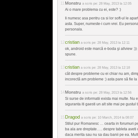
Monstru
a scris pe:
28 May, 2013 la 12:05
Ai o mare problema cu ei, este? :)
Ii numesc asa pentru ca si lor soft-ul le apa
asta. Super, numeste-i cum vrei. Eu persona
personala.
cristian
a scris pe:
28 May, 2013 la 12:11
ok, android este marcă e-boda şi allview :))
spune.
cristian
a scris pe:
28 May, 2013 la 12:18
cât despre probleme cu ei chiar nu am, dimpot
incorectă am probleme :) asta pare să fie l
Monstru
a scris pe:
28 May, 2013 la 12:56
Si surse de informatii exista mai multe. Nu
siguranta iti gaesti un alt site mai pe gustul
Dragod
a scris pe:
10 March, 2014 la 08:07
Stilul pur Romanesc … cearta in forumuri pe 
ba ala are dreptate….. despre tableta aveti
daca merita sau nu sa dau banii pe ea. Mul