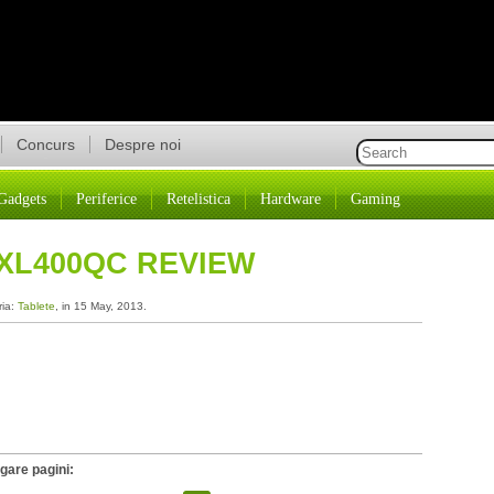
Concurs
Despre noi
Gadgets
Periferice
Retelistica
Hardware
Gaming
XL400QC REVIEW
ria:
Tablete
, in 15 May, 2013.
gare pagini: