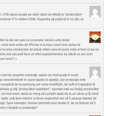
l :) Păi atunci poate pe viitor când vă referiţi la “producători
 produse IT în sistem ODM. Degeaba aţi explicat în nu ştiu ce
ri la toti cei care nu isi produc device-urile drept
e cand vine vorba de iPhone si la Asus cand vine vorba de
 la orice producator de placa video care isi pune cutia si bios-ul pe un
i bine asa sau poti face un efort supraomenesc sa citesti ce am scris
asi lucru? :)
i cont de propriile explicaţii. apple cel mult poate fi numit
 caracteristicile în cazul apple) le aparţin, dar producţia este
 cumpărat de la samsung are ceva modificări, iar soft-ul îi aparţine în
 allview şi alţi “producători autohtoni”. asustek este ea însăşi producător
r cel mai mare. dacă eu merg să cumpăr lapte de la un văcar şi îţi vând
apte. poţi face referire la firma respectivă dar să îi adaugi statutul de
lege. Spre exemplu: Allview prezintă noul model X. de ce trebuie să îi
 nici o treabă cu producţia?