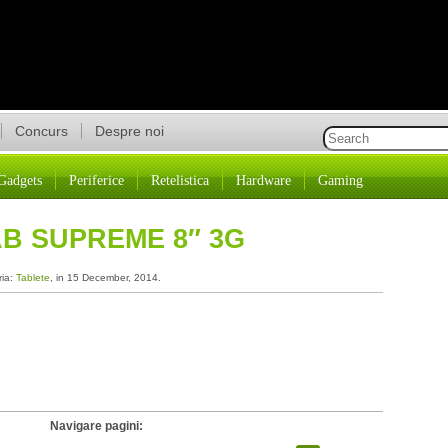
Concurs
Despre noi
Gadgets
Periferice
Retelistica
Hardware
Gaming
B SUPREME 8″ 3G
ria:
Tablete
, in 15 December, 2014.
Navigare pagini: