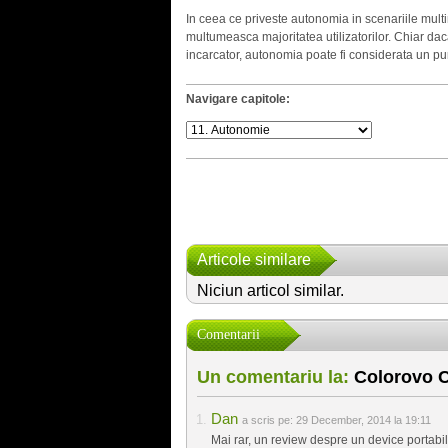
In ceea ce priveste autonomia in scenariile multi
multumeasca majoritatea utilizatorilor. Chiar daca
incarcator, autonomia poate fi considerata un pun
Navigare capitole:
Articole similare
Niciun articol similar.
Comentarii
Un comentariu la:
Colorovo C
Dan
a scris pe:
29 December, 2014 la 19:11
Mai rar, un review despre un device portabil