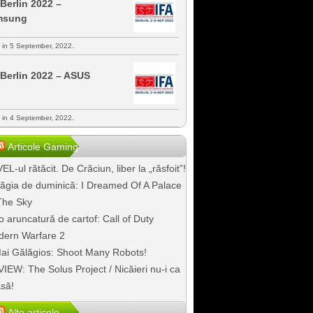
 Berlin 2022 –
msung
s in 5 September, 2022.
 Berlin 2022 – ASUS
s in 4 September, 2022.
Articole Gaming
EL-ul rătăcit. De Crăciun, liber la „răsfoit”!
ăgia de duminică: I Dreamed Of A Palace
The Sky
o aruncatură de cartof: Call of Duty
ern Warfare 2
ai Gălăgios: Shoot Many Robots!
IEW: The Solus Project / Nicăieri nu-i ca
să!
Alte articole