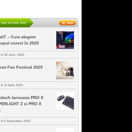
 mai recente stiri
keIT – Cum alegem
topul corect în 2025
s in 30 June, 2025.
omi Fan Festival 2025
 in 11 April, 2025.
itech lanseaza PRO X
ERLIGHT 2 si PRO X
L
s in 5 September, 2023.