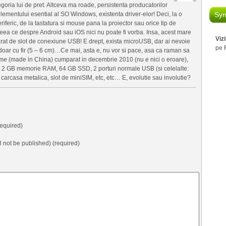
goria lui de pret. Altceva ma roade, persistenta producatorilor
lementului esential al SO Windows, existenta driver-elor! Deci, la o
Syn
eriferic, de la tastatura si mouse pana la proiector sau orice tip de
ea ce despre Android sau iOS nici nu poate fi vorba. Insa, acest mare
Viz
arat de slot de conexiune USB! E drept, exista microUSB, dar ai nevoie
pe 
oar cu fir (5 – 6 cm)…Ce mai, asta e, nu vor si pace, asa ca raman sa
ame (made in China) cumparat in decembrie 2010 (nu e nici o eroare),
re 2 GB memorie RAM, 64 GB SSD, 2 porturi normale USB (si celelalte:
, carcasa metalica, slot de miniSIM, etc, etc… E, evolutie sau involutie?
equired)
ll not be published) (required)