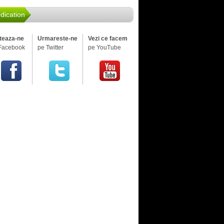
dication
iteaza-ne
Urmareste-ne
Vezi ce facem
Facebook
pe Twitter
pe YouTube