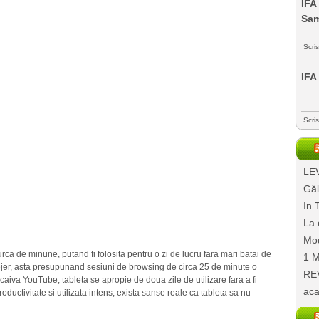
IFA
Sa
Scri
IFA
Scri
LEV
Găl
In 
La 
Mod
urca de minune, putand fi folosita pentru o zi de lucru fara mari batai de
1 M
lejer, asta presupunand sesiuni de browsing de circa 25 de minute o
REV
iscaiva YouTube, tableta se apropie de doua zile de utilizare fara a fi
aca
oductivitate si utilizata intens, exista sanse reale ca tableta sa nu