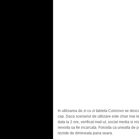
In utilizarea de zi cu zi tableta Colorovo se desc
cap. Daca scenariul de utilizare este chiar mai 
data la 2 ore, verificat mail-ul, social media si n
nevoita sa fie incarcata. Folosita ca unealta de pr
reziste de dimineata pana seara.