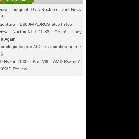
iew – be quiet! Dark Rock 6 si Dark Rock
 6
zentare – B850M AORUS Stealth Ice
iew – Noctua NL-LC1-36 – Oops!… They
 It Again
odologie testare AIO-uri si coolere pe aer
26
 Ryzen 7000 – Part VIII – AMD Ryzen 7
00X3D Review