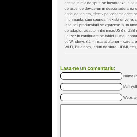
acesta, nimic de spus, se incadreaza in cate
de astfel de device-uri in desconsiderarea e
astfel de tableta, efectiv pot conecta orice p
imprimanta, cum spuneam exista driver-e, ce
insa, toti producatorii se zgarcesc la un am
de adaptor, adaptor intre microUSB si USB d
utilizez in continuare pc-tablet-ul meu non
cu Windows 8.1 – instalat ulterior – care a
WI-FI, Bluetooth, leduri de stare, HDMI, etc)
Lasa-ne un comentariu:
Name (r
Mail (wi
Website