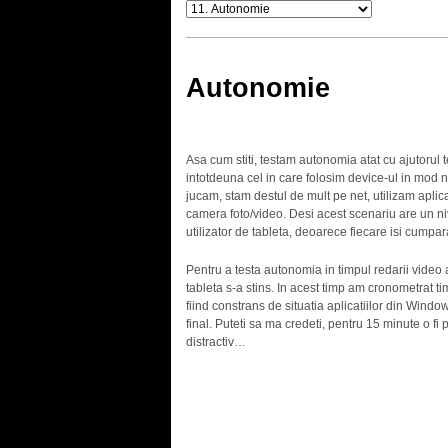
Autonomie
Asa cum stiti, testam autonomia atat cu ajutorul te
intotdeuna cel in care folosim device-ul in mod 
jucam, stam destul de mult pe net, utilizam aplic
camera foto/video. Desi acest scenariu are un niv
utilizator de tableta, deoarece fiecare isi cumpara
Pentru a testa autonomia in timpul redarii video 
tableta s-a stins. In acest timp am cronometrat ti
fiind constrans de situatia aplicatiilor din Windo
final. Puteti sa ma credeti, pentru 15 minute o fi 
distractiv…