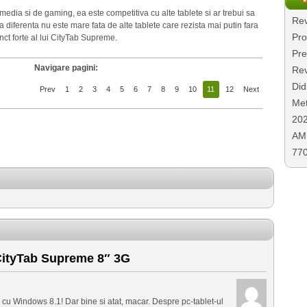
media si de gaming, ea este competitiva cu alte tablete si ar trebui sa
Rev
 diferenta nu este mare fata de alte tablete care rezista mai putin fara
Pro
ct forte al lui CityTab Supreme.
Pre
Navigare pagini:
Rev
Did
Prev
1
2
3
4
5
6
7
8
9
10
11
12
Next
Met
20
AMD
77
ityTab Supreme 8″ 3G
 cu Windows 8.1! Dar bine si atat, macar. Despre pc-tablet-ul