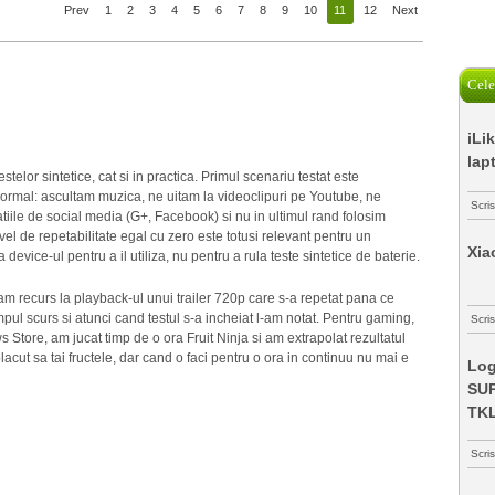
Prev
1
2
3
4
5
6
7
8
9
10
11
12
Next
Cele
iLi
lap
stelor sintetice, cat si in practica. Primul scenariu testat este
normal: ascultam muzica, ne uitam la videoclipuri pe Youtube, ne
Scri
atiile de social media (G+, Facebook) si nu in ultimul rand folosim
el de repetabilitate egal cu zero este totusi relevant pentru un
Xia
 device-ul pentru a il utiliza, nu pentru a rula teste sintetice de baterie.
am recurs la playback-ul unui trailer 720p care s-a repetat pana ce
mpul scurs si atunci cand testul s-a incheiat l-am notat. Pentru gaming,
Scris
ws Store, am jucat timp de o ora Fruit Ninja si am extrapolat rezultatul
placut sa tai fructele, dar cand o faci pentru o ora in continuu nu mai e
Log
SUP
TK
Scri