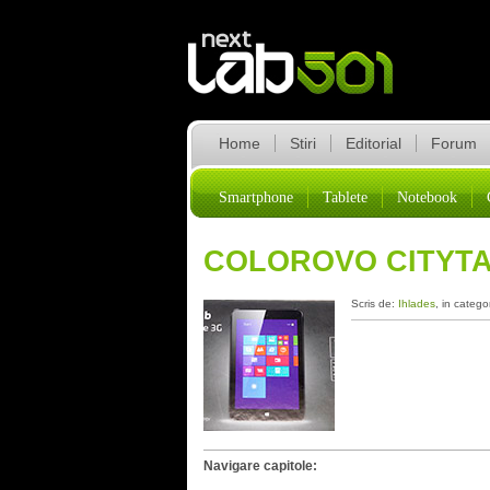
Home
Stiri
Editorial
Forum
Smartphone
Tablete
Notebook
COLOROVO CITYTA
Scris de:
Ihlades
, in catego
Navigare capitole: