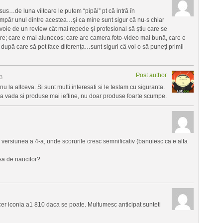
us…de luna viitoare le putem “pipăi” pt că intră în
păr unul dintre acestea…şi ca mine sunt sigur că nu-s chiar
evoie de un review cât mai repede şi profesional să ştiu care se
re; care e mai alunecos; care are camera foto-video mai bună, care e
ea după care să pot face diferenţa…sunt siguri câ voi o să puneţi primii
Post author
3
la altceva. Si sunt multi interesati si le testam cu siguranta.
a vada si produse mai ieftine, nu doar produse foarte scumpe.
 versiunea a 4-a, unde scorurile cresc semnificativ (banuiesc ca e alta
asa de naucitor?
cer iconia a1 810 daca se poate. Multumesc anticipat sunteti