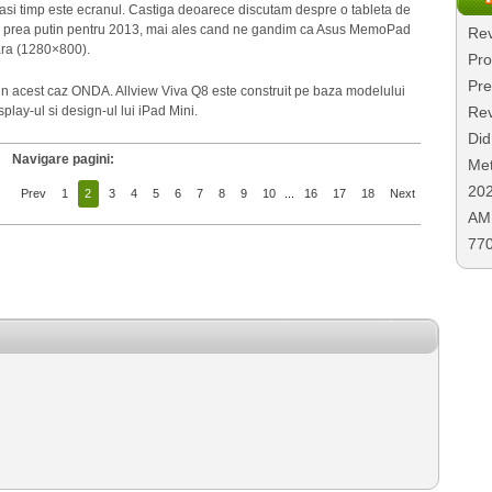
elasi timp este ecranul. Castiga deoarece discutam despre o tableta de
ca prea putin pentru 2013, mai ales cand ne gandim ca Asus MemoPad
Rev
ara (1280×800).
Pro
Pre
n acest caz ONDA. Allview Viva Q8 este construit pe baza modelului
play-ul si design-ul lui iPad Mini.
Rev
Did
Navigare pagini:
Met
20
Prev
1
2
3
4
5
6
7
8
9
10
...
16
17
18
Next
AMD
77