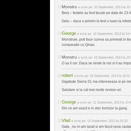
Monstru
a scris pe:
10 September, 2013 la 10
Benj – testele au fost facute pe data de 23 
Gelu – daca o primim la test o luam la intre
George
a scris pe:
10 September, 2013 la 14:
Monstrule, poti face cumva sa primesti in te
comparatie cu Qmax.
Monstru
a scris pe:
10 September, 2013 la 15
O sa il cer. Daca se vinde la noi si il au impor
robert
a scris pe:
10 September, 2013 la 18:31
Gigabyte Sierra S1 ma intereseaza si pe mi
Salutare si la cat mai multe review-uri.
George
a scris pe:
11 September, 2013 la 13:
Din ce am vazut e in stoc furnizor la garaj.
Vlad
a scris pe:
16 September, 2013 la 20:33
Gata , nu m-am lasat si am facut ceva cauta