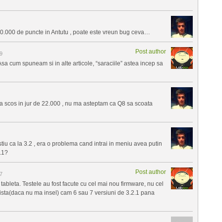
0.000 de puncte in Antutu , poate este vreun bug ceva…
Post author
9
Asa cum spuneam si in alte articole, “saraciile” astea incep sa
a scos in jur de 22.000 , nu ma asteptam ca Q8 sa scoata
tiu ca la 3.2 , era o problema cand intrai in meniu avea putin
2.1?
Post author
7
tableta. Testele au fost facute cu cel mai nou firmware, nu cel
ista(daca nu ma insel) cam 6 sau 7 versiuni de 3.2.1 pana