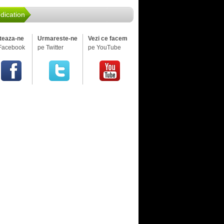
dication
iteaza-ne
Urmareste-ne
Vezi ce facem
Facebook
pe Twitter
pe YouTube