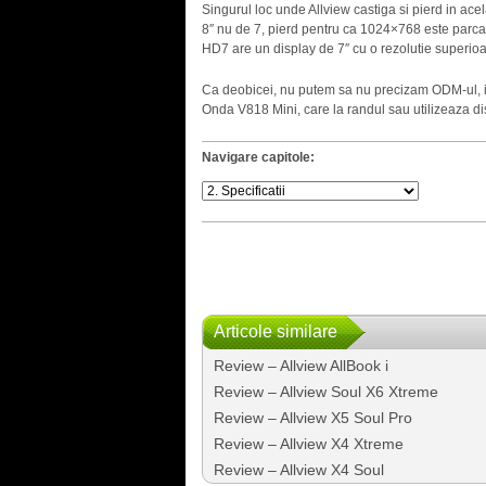
Singurul loc unde Allview castiga si pierd in ac
8″ nu de 7, pierd pentru ca 1024×768 este par
HD7 are un display de 7″ cu o rezolutie superio
Ca deobicei, nu putem sa nu precizam ODM-ul, i
Onda V818 Mini, care la randul sau utilizeaza dis
Navigare capitole:
Articole similare
Review – Allview AllBook i
Review – Allview Soul X6 Xtreme
Review – Allview X5 Soul Pro
Review – Allview X4 Xtreme
Review – Allview X4 Soul