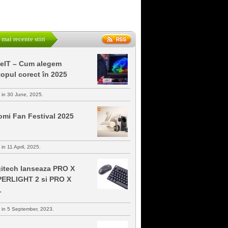
 mai recente stiri
keIT – Cum alegem
topul corect în 2025
s in 30 June, 2025.
omi Fan Festival 2025
 in 11 April, 2025.
itech lanseaza PRO X
ERLIGHT 2 si PRO X
L
s in 5 September, 2023.