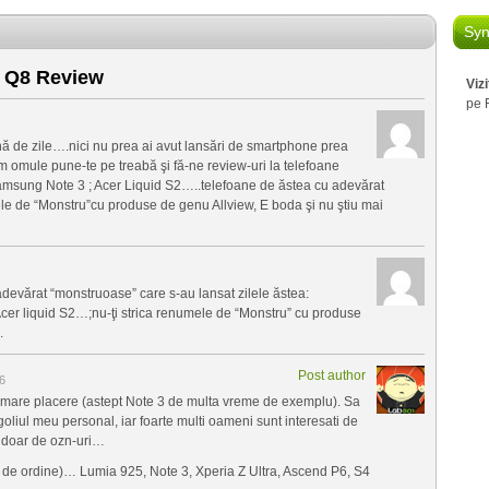
Syn
a Q8 Review
Viz
pe 
nă de zile….nici nu prea ai avut lansări de smartphone prea
 omule pune-te pe treabă şi fă-ne review-uri la telefoane
amsung Note 3 ; Acer Liquid S2…..telefoane de ăstea cu adevărat
mele de “Monstru”cu produse de genu Allview, E boda şi nu ştiu mai
adevărat “monstruoase” care s-au lansat zilele ăstea:
Acer liquid S2…;nu-ţi strica renumele de “Monstru” cu produse
.
Post author
6
i mare placere (astept Note 3 de multa vreme de exemplu). Sa
goliul meu personal, iar foarte multi oameni sunt interesati de
u doar de ozn-uri…
t de ordine)… Lumia 925, Note 3, Xperia Z Ultra, Ascend P6, S4