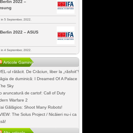
 Berlin 2022 –
msung
s in 5 September, 2022.
 Berlin 2022 – ASUS
s in 4 September, 2022.
Articole Gaming
EL-ul rătăcit. De Crăciun, liber la „răsfoit”!
ăgia de duminică: I Dreamed Of A Palace
The Sky
o aruncatură de cartof: Call of Duty
ern Warfare 2
ai Gălăgios: Shoot Many Robots!
IEW: The Solus Project / Nicăieri nu-i ca
să!
Alte articole