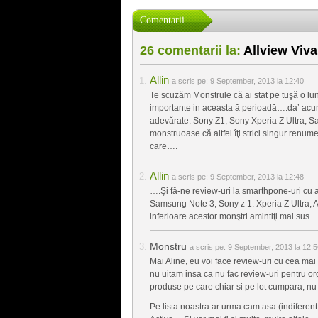
Comentarii
26 comentarii la:
Allview Viv
Allin
a scris pe:
9 September, 2013 la 12:40
Te scuzăm Monstrule că ai stat pe tuşă o lu
importante in aceasta ă perioadă….da’ acum
adevărate: Sony Z1; Sony Xperia Z Ultra; S
monstruoase că altfel îţi strici singur renu
care….
Allin
a scris pe:
9 September, 2013 la 12:48
….Şi fă-ne review-uri la smarthpone-uri cu 
Samsung Note 3; Sony z 1: Xperia Z Ultra; 
inferioare acestor monştri amintiţi mai sus…
Monstru
a scris pe:
9 September, 2013 la 12:5
Mai Aline, eu voi face review-uri cu cea ma
nu uitam insa ca nu fac review-uri pentru or
produse pe care chiar si pe lot cumpara, n
Pe lista noastra ar urma cam asa (indiferen