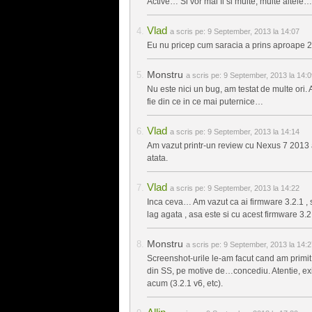
Active… Si vor mai fi si multe, multe altele…
Vlad
a scris pe:
9 September, 2013 la 14:07
Eu nu pricep cum saracia a prins aproape 2
Monstru
a scris pe:
9 September, 2013 la 14:0
Nu este nici un bug, am testat de multe ori. 
fie din ce in ce mai puternice…
Vlad
a scris pe:
9 September, 2013 la 14:14
Am vazut printr-un review cu Nexus 7 2013 
atata.
Vlad
a scris pe:
9 September, 2013 la 14:22
Inca ceva… Am vazut ca ai firmware 3.2.1 , s
lag agata , asa este si cu acest firmware 3.
Monstru
a scris pe:
9 September, 2013 la 14:2
Screenshot-urile le-am facut cand am primit 
din SS, pe motive de…concediu. Atentie, ex
acum (3.2.1 v6, etc).