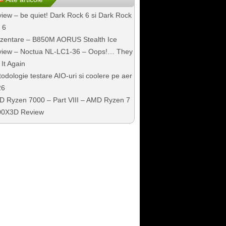
iew – be quiet! Dark Rock 6 si Dark Rock
 6
zentare – B850M AORUS Stealth Ice
iew – Noctua NL-LC1-36 – Oops!… They
 It Again
odologie testare AIO-uri si coolere pe aer
26
 Ryzen 7000 – Part VIII – AMD Ryzen 7
00X3D Review