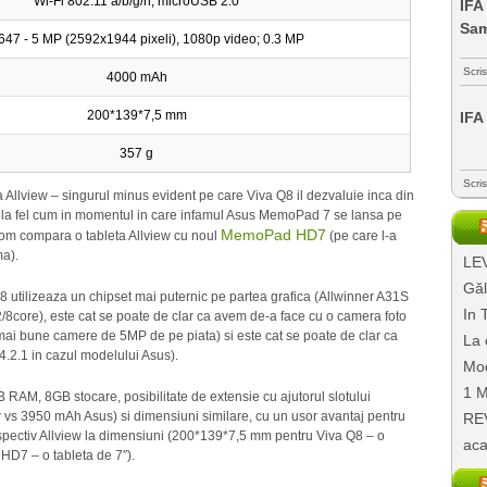
Wi-Fi 802.11 a/b/g/n, microUSB 2.0
IFA
Sa
47 - 5 MP (2592х1944 pixeli), 1080p video; 0.3 MP
Scri
4000 mAh
200*139*7,5 mm
IFA
357 g
Scri
la Allview – singurul minus evident pe care Viva Q8 il dezvaluie inca din
. Si la fel cum in momentul in care infamul Asus MemoPad 7 se lansa pe
MemoPad HD7
 vom compara o tableta Allview cu noul
(pe care l-a
ma).
LEV
Găl
Q8 utilizeaza un chipset mai puternic pe partea grafica (Allwinner A31S
In 
ore), este cat se poate de clar ca avem de-a face cu o camera foto
ai bune camere de 5MP de pe piata) si este cat se poate de clar ca
La 
4.2.1 in cazul modelului Asus).
Mod
1 M
GB RAM, 8GB stocare, posibilitate de extensie cu ajutorul slotului
 vs 3950 mAh Asus) si dimensiuni similare, cu un usor avantaj pentru
REV
spectiv Allview la dimensiuni (200*139*7,5 mm pentru Viva Q8 – o
aca
 HD7 – o tableta de 7″).