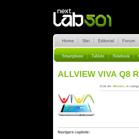
Home
Stiri
Editorial
Forum
Smartphone
Tablete
Notebook
ALLVIEW VIVA Q8 
Scris de:
Monstru
, in categ
Navigare capitole: