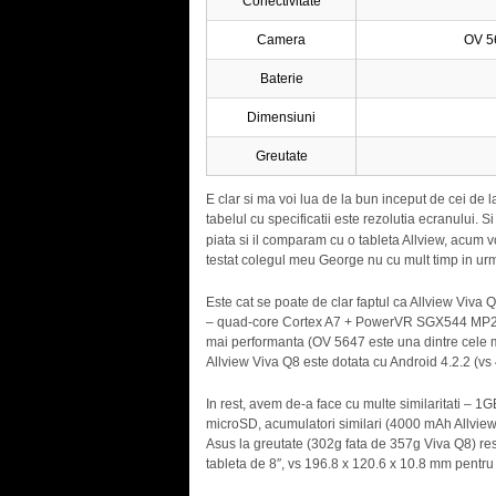
Conectivitate
Camera
OV 56
Baterie
Dimensiuni
Greutate
E clar si ma voi lua de la bun inceput de cei de 
tabelul cu specificatii este rezolutia ecranului
piata si il comparam cu o tableta Allview, acum
testat colegul meu George nu cu mult timp in ur
Este cat se poate de clar faptul ca Allview Viva 
– quad-core Cortex A7 + PowerVR SGX544 MP2/8c
mai performanta (OV 5647 este una dintre cele m
Allview Viva Q8 este dotata cu Android 4.2.2 (vs 
In rest, avem de-a face cu multe similaritati – 1
microSD, acumulatori similari (4000 mAh Allview
Asus la greutate (302g fata de 357g Viva Q8) re
tableta de 8″, vs 196.8 x 120.6 x 10.8 mm pentru