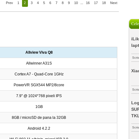
Prev
1
2
3
4
5
6
7
8
9
10
...
16
17
18
Next
Cele
iLi
lap
Allview Viva Q8
Scri
Allwinner A31S
Xia
Cortex A7 - Quad-Core 1GHz
PowerVR SGX544 MP2/8core
Scris
7.9" @ 1024*768 pixeli IPS
Log
1GB
SUP
TK
8GB / microSD de pana la 32GB
Scri
Android 4.2.2