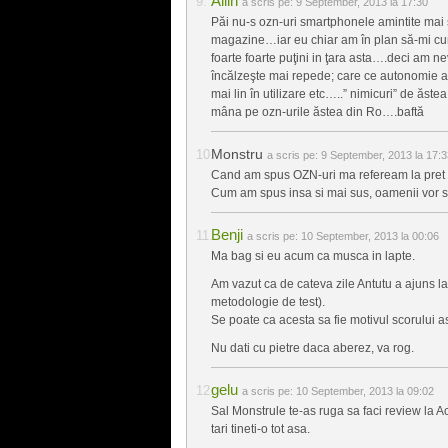
Allin
a scris pe:
9 September, 2013 la 17:30
Păi nu-s ozn-uri smartphonele amintite mai s
magazine…iar eu chiar am în plan să-mi cum
foarte foarte puţini in ţara asta….deci am n
încălzeşte mai repede; care ce autonomie a
mai lin în utilizare etc…..” nimicuri” de ăst
mâna pe ozn-urile ăstea din Ro….baftă
Monstru
a scris pe:
9 September, 2013 la 17:3
Cand am spus OZN-uri ma refeream la pret nu 
Cum am spus insa si mai sus, oamenii vor s
Benji
a scris pe:
10 September, 2013 la 00:06
Ma bag si eu acum ca musca in lapte.
Am vazut ca de cateva zile Antutu a ajuns la
metodologie de test).
Se poate ca acesta sa fie motivul scorului 
Nu dati cu pietre daca aberez, va rog.
gelu
a scris pe:
10 September, 2013 la 09:02
Sal Monstrule te-as ruga sa faci review la A
tari tineti-o tot asa.