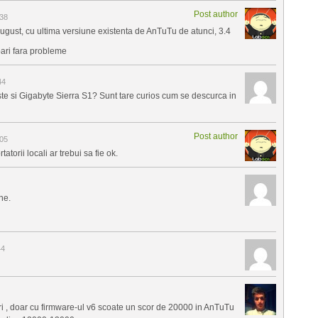
Post author
:38
August, cu ultima versiune existenta de AnTuTu de atunci, 3.4
bari fara probleme
44
ste si Gigabyte Sierra S1? Sunt tare curios cum se descurca in
Post author
:05
tatorii locali ar trebui sa fie ok.
ne.
44
ri , doar cu firmware-ul v6 scoate un scor de 20000 in AnTuTu