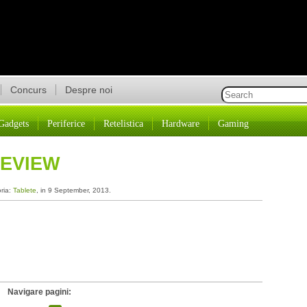
Concurs
Despre noi
Gadgets
Periferice
Retelistica
Hardware
Gaming
REVIEW
oria:
Tablete
, in 9 September, 2013.
Navigare pagini: