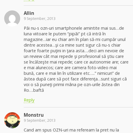
Allin
9 September, 2013
Păi nu-s ozn-uri smartphonele amintite mai sus…de
luna viitoare le putem “pipăi” pt că intră în
magazine…iar eu chiar am în plan să-mi cumpăr unul
dintre acestea…şi ca mine sunt sigur că nu-s chiar
foarte foarte puţini in ţara asta….deci am nevoie de
un review cât mai repede şi profesional să ştiu care
se încălzeşte mai repede; care ce autonomie are; care
e mai alunecos; care are camera foto-video mai
bună, care e mai lin în utilizare etc…..” nimicuri” de
ăstea după care să pot face diferenţa…sunt siguri câ
voi o să puneţi primii mâna pe ozn-urile ăstea din
Ro….baftă
Reply
Monstru
9 September, 2013
Cand am spus OZN-uri ma refeream la pret nu la