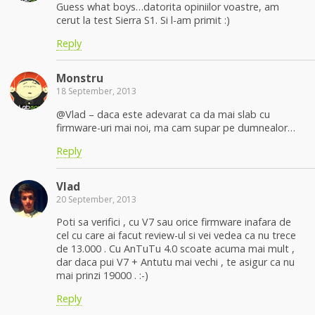
Guess what boys…datorita opiniilor voastre, am
cerut la test Sierra S1. Si l-am primit :)
Reply
Monstru
18 September, 2013
@Vlad – daca este adevarat ca da mai slab cu
firmware-uri mai noi, ma cam supar pe dumnealor…
Reply
Vlad
20 September, 2013
Poti sa verifici , cu V7 sau orice firmware inafara de
cel cu care ai facut review-ul si vei vedea ca nu trece
de 13.000 . Cu AnTuTu 4.0 scoate acuma mai mult ,
dar daca pui V7 + Antutu mai vechi , te asigur ca nu
mai prinzi 19000 . :-)
Reply