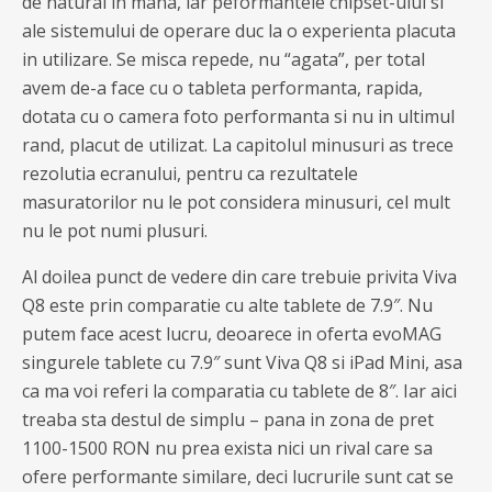
de natural in mana, iar peformantele chipset-ului si
ale sistemului de operare duc la o experienta placuta
in utilizare. Se misca repede, nu “agata”, per total
avem de-a face cu o tableta performanta, rapida,
dotata cu o camera foto performanta si nu in ultimul
rand, placut de utilizat. La capitolul minusuri as trece
rezolutia ecranului, pentru ca rezultatele
masuratorilor nu le pot considera minusuri, cel mult
nu le pot numi plusuri.
Al doilea punct de vedere din care trebuie privita Viva
Q8 este prin comparatie cu alte tablete de 7.9″. Nu
putem face acest lucru, deoarece in oferta evoMAG
singurele tablete cu 7.9″ sunt Viva Q8 si iPad Mini, asa
ca ma voi referi la comparatia cu tablete de 8″. Iar aici
treaba sta destul de simplu – pana in zona de pret
1100-1500 RON nu prea exista nici un rival care sa
ofere performante similare, deci lucrurile sunt cat se