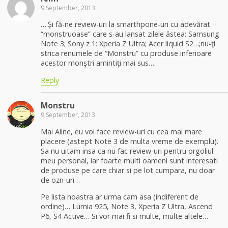
9 September, 2013
….Şi fă-ne review-uri la smarthpone-uri cu adevărat
“monstruoase” care s-au lansat zilele ăstea: Samsung
Note 3; Sony z 1: Xperia Z Ultra; Acer liquid S2…;nu-ţi
strica renumele de “Monstru” cu produse inferioare
acestor monştri amintiţi mai sus….
Reply
Monstru
9 September, 2013
Mai Aline, eu voi face review-uri cu cea mai mare
placere (astept Note 3 de multa vreme de exemplu).
Sa nu uitam insa ca nu fac review-uri pentru orgoliul
meu personal, iar foarte multi oameni sunt interesati
de produse pe care chiar si pe lot cumpara, nu doar
de ozn-uri…
Pe lista noastra ar urma cam asa (indiferent de
ordine)… Lumia 925, Note 3, Xperia Z Ultra, Ascend
P6, S4 Active… Si vor mai fi si multe, multe altele…