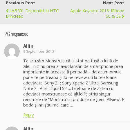
Previous Post
Next Post
LAB501 Disponibil In HTC
Apple Keynote 2013: IPhone
Blinkfeed
5C & 5S
26 responses
Allin
9 September, 2013
Te scuzăm Monstrule că ai stat pe tuşă o lună de
zile….nici nu prea ai avut lansări de smartphone prea
importante in aceasta ă perioadă….da’ acum omule
pune-te pe treabă şi fă-ne review-uri la telefoane
adevărate: Sony Z1; Sony Xperia Z Ultra; Samsung
Note 3 ; Acer Liquid S2…..telefoane de ăstea cu
adevărat monstruoase că altfel îţi strici singur
renumele de “Monstru”cu produse de genu Allview, E
boda şi nu ştiu mai care….
Reply
Allin