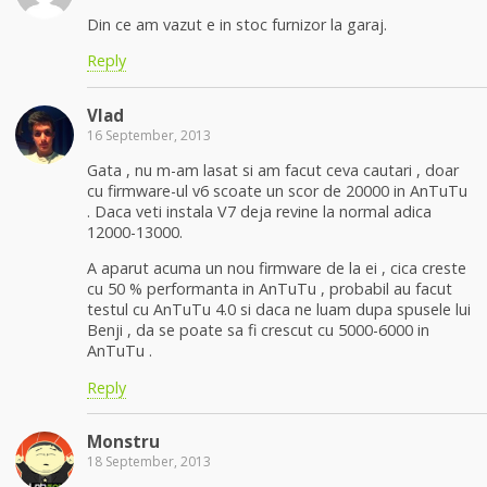
Din ce am vazut e in stoc furnizor la garaj.
Reply
Vlad
16 September, 2013
Gata , nu m-am lasat si am facut ceva cautari , doar
cu firmware-ul v6 scoate un scor de 20000 in AnTuTu
. Daca veti instala V7 deja revine la normal adica
12000-13000.
A aparut acuma un nou firmware de la ei , cica creste
cu 50 % performanta in AnTuTu , probabil au facut
testul cu AnTuTu 4.0 si daca ne luam dupa spusele lui
Benji , da se poate sa fi crescut cu 5000-6000 in
AnTuTu .
Reply
Monstru
18 September, 2013