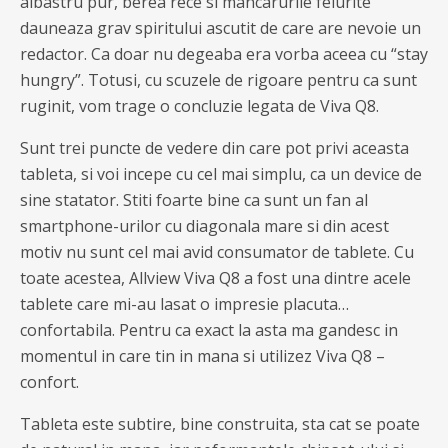
albastru pur, berea rece si mancarurile felurite
dauneaza grav spiritului ascutit de care are nevoie un
redactor. Ca doar nu degeaba era vorba aceea cu “stay
hungry”. Totusi, cu scuzele de rigoare pentru ca sunt
ruginit, vom trage o concluzie legata de Viva Q8.
Sunt trei puncte de vedere din care pot privi aceasta
tableta, si voi incepe cu cel mai simplu, ca un device de
sine statator. Stiti foarte bine ca sunt un fan al
smartphone-urilor cu diagonala mare si din acest
motiv nu sunt cel mai avid consumator de tablete. Cu
toate acestea, Allview Viva Q8 a fost una dintre acele
tablete care mi-au lasat o impresie placuta…
confortabila. Pentru ca exact la asta ma gandesc in
momentul in care tin in mana si utilizez Viva Q8 –
confort.
Tableta este subtire, bine construita, sta cat se poate