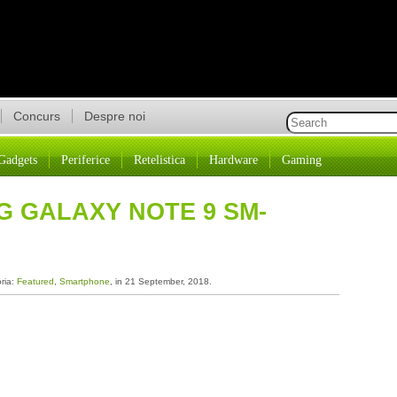
Concurs
Despre noi
Gadgets
Periferice
Retelistica
Hardware
Gaming
G GALAXY NOTE 9 SM-
oria:
Featured
,
Smartphone
, in 21 September, 2018.