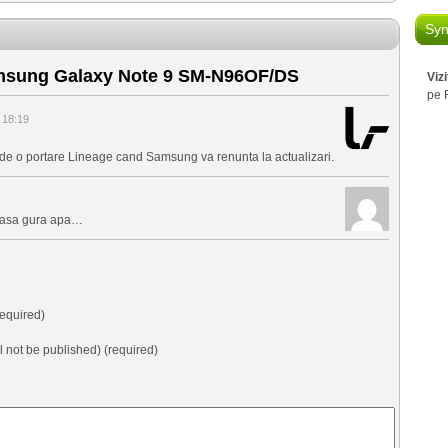
Syn
msung Galaxy Note 9 SM-N96OF/DS
Viz
pe 
 18:19
de o portare Lineage cand Samsung va renunta la actualizari.
mi lasa gura apa…
equired)
ll not be published) (required)