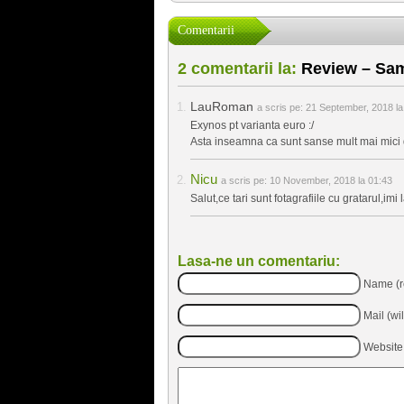
Comentarii
2 comentarii la:
Review – Sa
LauRoman
a scris pe:
21 September, 2018 la
Exynos pt varianta euro :/
Asta inseamna ca sunt sanse mult mai mici 
Nicu
a scris pe:
10 November, 2018 la 01:43
Salut,ce tari sunt fotagrafiile cu gratarul,i
Lasa-ne un comentariu:
Name (r
Mail (wi
Website