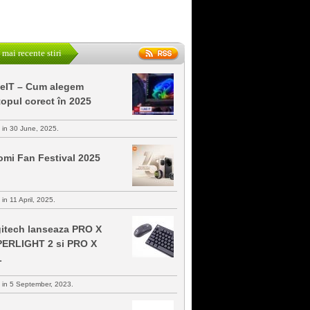
 mai recente stiri
keIT – Cum alegem
topul corect în 2025
s in 30 June, 2025.
omi Fan Festival 2025
 in 11 April, 2025.
itech lanseaza PRO X
ERLIGHT 2 si PRO X
L
s in 5 September, 2023.