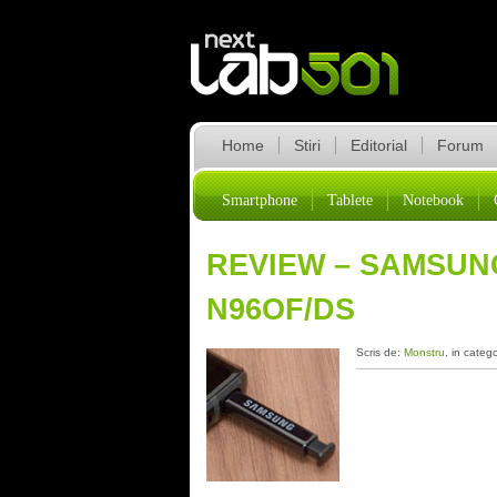
Home
Stiri
Editorial
Forum
Smartphone
Tablete
Notebook
REVIEW – SAMSUN
N96OF/DS
Scris de:
Monstru
, in categ