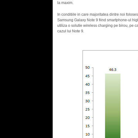
la maxim.
In conditiile in care majoritatea dintre noi folos
Samsung Galaxy Note 9 fiind smartphone-ul high-e
utiliza o solutie wireless charging pe birou, pe ca
cazul lui Note 9.