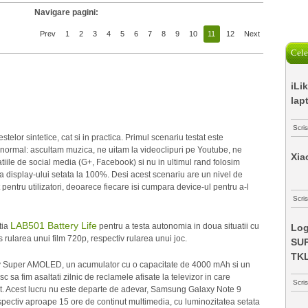
Navigare pagini:
Prev
1
2
3
4
5
6
7
8
9
10
11
12
Next
Cele
iLi
lap
Scri
stelor sintetice, cat si in practica. Primul scenariu testat este
 normal: ascultam muzica, ne uitam la videoclipuri pe Youtube, ne
Xia
atiile de social media (G+, Facebook) si nu in ultimul rand folosim
a display-ului setata la 100%. Desi acest scenariu are un nivel de
t pentru utilizatori, deoarece fiecare isi cumpara device-ul pentru a-l
Scris
LAB501 Battery Life
tia
pentru a testa autonomia in doua situatii cu
Log
is rularea unui film 720p, respectiv rularea unui joc.
SUP
TK
y Super AMOLED, un acumulator cu o capacitate de 4000 mAh si un
c sa fim asaltati zilnic de reclamele afisate la televizor in care
Scri
t. Acest lucru nu este departe de adevar, Samsung Galaxy Note 9
spectiv aproape 15 ore de continut multimedia, cu luminozitatea setata