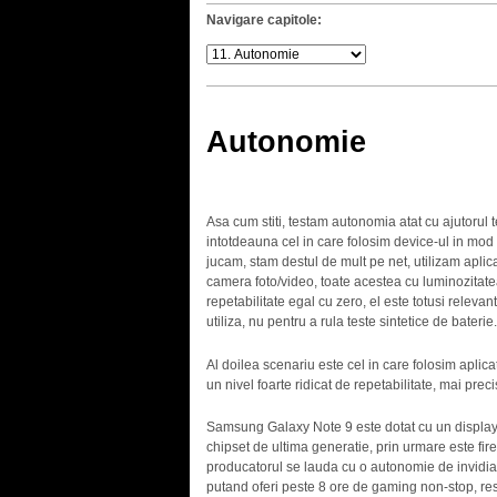
Navigare capitole:
Autonomie
Asa cum stiti, testam autonomia atat cu ajutorul te
intotdeauna cel in care folosim device-ul in mod
jucam, stam destul de mult pe net, utilizam aplic
camera foto/video, toate acestea cu luminozitate
repetabilitate egal cu zero, el este totusi relevan
utiliza, nu pentru a rula teste sintetice de baterie.
Al doilea scenariu este cel in care folosim aplica
un nivel foarte ridicat de repetabilitate, mai prec
Samsung Galaxy Note 9 este dotat cu un displa
chipset de ultima generatie, prin urmare este fires
producatorul se lauda cu o autonomie de invidia
putand oferi peste 8 ore de gaming non-stop, re