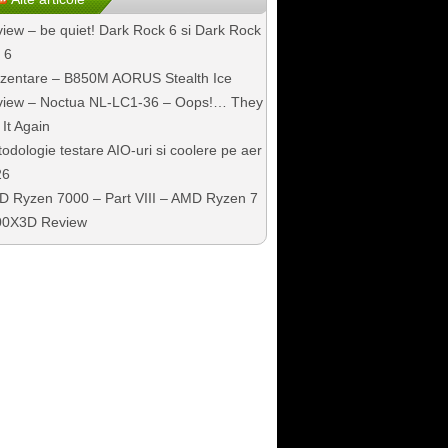
iew – be quiet! Dark Rock 6 si Dark Rock
 6
zentare – B850M AORUS Stealth Ice
iew – Noctua NL-LC1-36 – Oops!… They
 It Again
odologie testare AIO-uri si coolere pe aer
26
 Ryzen 7000 – Part VIII – AMD Ryzen 7
00X3D Review