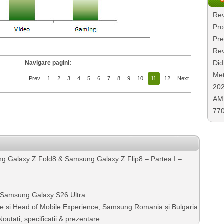
Rev
Pro
Pre
Rev
Did
Navigare pagini:
Met
Prev
1
2
3
4
5
6
7
8
9
10
11
12
Next
20
AMD
77
g Galaxy Z Fold8 & Samsung Galaxy Z Flip8 – Partea I –
– Samsung Galaxy S26 Ultra
nte si Head of Mobile Experience, Samsung Romania și Bulgaria
utati, specificatii & prezentare