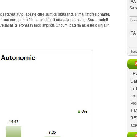
IFA
Sa
esc setarea auto, aceste cifre sunt cu siguranta si mai impresionante,
nd care poate fi incarcat linistit odata la doua zile. Sau… puteti
Scri
re lasati telefonul in mod implicit. Oricum, bateria nu este o grija in
IFA
Scri
LEV
Găl
In 
La 
Mod
1 M
REV
aca