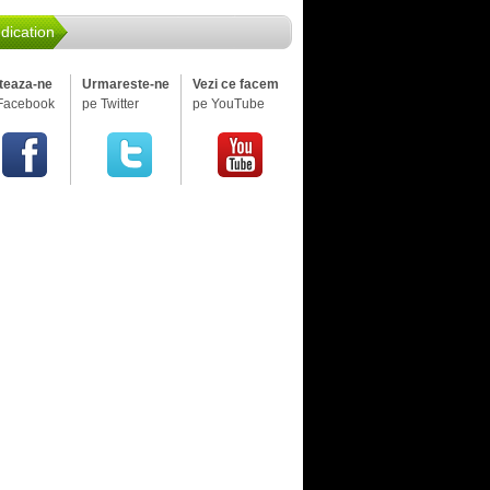
dication
iteaza-ne
Urmareste-ne
Vezi ce facem
Facebook
pe Twitter
pe YouTube