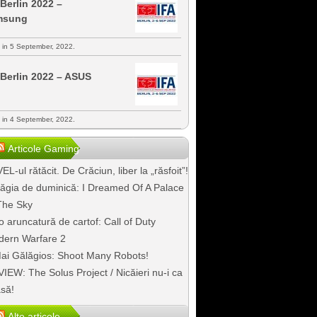
 Berlin 2022 –
msung
s in 5 September, 2022.
 Berlin 2022 – ASUS
s in 4 September, 2022.
Articole Gaming
EL-ul rătăcit. De Crăciun, liber la „răsfoit”!
ăgia de duminică: I Dreamed Of A Palace
The Sky
o aruncatură de cartof: Call of Duty
ern Warfare 2
ai Gălăgios: Shoot Many Robots!
IEW: The Solus Project / Nicăieri nu-i ca
să!
Alte articole