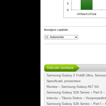
Navigare capitole:
Articole similare
Samsung Galaxy Z Fold8 Ultra, Samsun
Specificatii, prezentare
Review – Samsung Galaxy A57 5G
Samsung Galaxy S26 Series – Part II 
Interviu – Tiberiu Dobre – Vicepreședi
Samsung Galaxy S26 Series – Part I – No