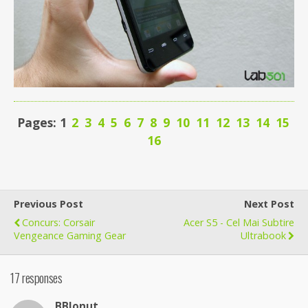
Pages: 1
2
3
4
5
6
7
8
9
10
11
12
13
14
15
16
Previous Post
Next Post
Concurs: Corsair
Acer S5 - Cel Mai Subtire
Vengeance Gaming Gear
Ultrabook
17 responses
BBIonut