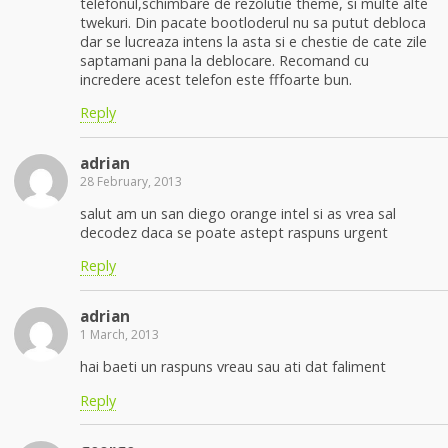
telefonul,schimbare de rezolutie theme, si multe alte
twekuri. Din pacate bootloderul nu sa putut debloca
dar se lucreaza intens la asta si e chestie de cate zile
saptamani pana la deblocare. Recomand cu
incredere acest telefon este fffoarte bun.
Reply
adrian
28 February, 2013
salut am un san diego orange intel si as vrea sal
decodez daca se poate astept raspuns urgent
Reply
adrian
1 March, 2013
hai baeti un raspuns vreau sau ati dat faliment
Reply