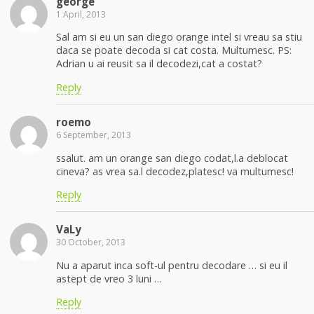
george
1 April, 2013
Sal am si eu un san diego orange intel si vreau sa stiu
daca se poate decoda si cat costa. Multumesc. PS:
Adrian u ai reusit sa il decodezi,cat a costat?
Reply
roemo
6 September, 2013
ssalut. am un orange san diego codat,l.a deblocat
cineva? as vrea sa.l decodez,platesc! va multumesc!
Reply
VaLy
30 October, 2013
Nu a aparut inca soft-ul pentru decodare … si eu il
astept de vreo 3 luni …
Reply