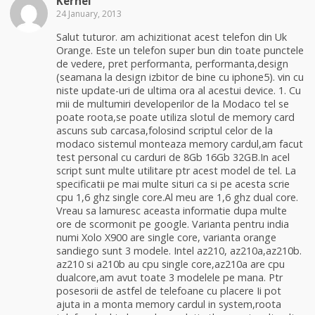
Kernel
24 January, 2013
Salut tuturor. am achizitionat acest telefon din Uk
Orange. Este un telefon super bun din toate punctele
de vedere, pret performanta, performanta,design
(seamana la design izbitor de bine cu iphone5). vin cu
niste update-uri de ultima ora al acestui device. 1. Cu
mii de multumiri developerilor de la Modaco tel se
poate roota,se poate utiliza slotul de memory card
ascuns sub carcasa,folosind scriptul celor de la
modaco sistemul monteaza memory cardul,am facut
test personal cu carduri de 8Gb 16Gb 32GB.In acel
script sunt multe utilitare ptr acest model de tel. La
specificatii pe mai multe situri ca si pe acesta scrie
cpu 1,6 ghz single core.Al meu are 1,6 ghz dual core.
Vreau sa lamuresc aceasta informatie dupa multe
ore de scormonit pe google. Varianta pentru india
numi Xolo X900 are single core, varianta orange
sandiego sunt 3 modele. Intel az210, az210a,az210b.
az210 si a210b au cpu single core,az210a are cpu
dualcore,am avut toate 3 modelele pe mana. Ptr
posesorii de astfel de telefoane cu placere Ii pot
ajuta in a monta memory cardul in system,roota