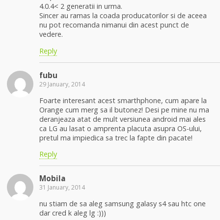
4.0.4< 2 generatii in urma.
Sincer au ramas la coada producatorilor si de aceea
nu pot recomanda nimanui din acest punct de
vedere.
Reply
fubu
29 January, 2014
Foarte interesant acest smarthphone, cum apare la
Orange cum merg sa il butonez! Desi pe mine nu ma
deranjeaza atat de mult versiunea android mai ales
ca LG au lasat o amprenta placuta asupra OS-ului,
pretul ma impiedica sa trec la fapte din pacate!
Reply
Mobila
31 January, 2014
nu stiam de sa aleg samsung galasy s4 sau htc one
dar cred k aleg lg :)))