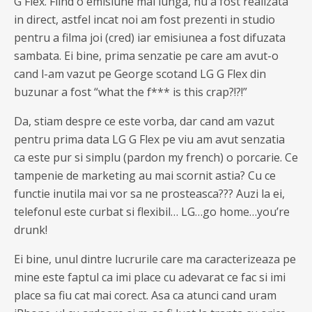
G Flex. Fiind o emisiune mai lunga, nu a fost realizata
in direct, astfel incat noi am fost prezenti in studio
pentru a filma joi (cred) iar emisiunea a fost difuzata
sambata. Ei bine, prima senzatie pe care am avut-o
cand l-am vazut pe George scotand LG G Flex din
buzunar a fost “what the f*** is this crap?!?!”
Da, stiam despre ce este vorba, dar cand am vazut
pentru prima data LG G Flex pe viu am avut senzatia
ca este pur si simplu (pardon my french) o porcarie. Ce
tampenie de marketing au mai scornit astia? Cu ce
functie inutila mai vor sa ne prosteasca??? Auzi la ei,
telefonul este curbat si flexibil… LG…go home…you’re
drunk!
Ei bine, unul dintre lucrurile care ma caracterizeaza pe
mine este faptul ca imi place cu adevarat ce fac si imi
place sa fiu cat mai corect. Asa ca atunci cand uram