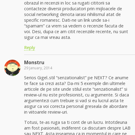
obrazul in recenzii in loc sa rugati cititorii sa
contacteze diversii producatori prin mijloacele de
social networking denota iarasi nihilismul atat de
specific romanesc. Dati-ne un link unde sa-i
“spamam” ca vrem sa vedem o recenzie facuta de
voi. Desi, dupa ce am citit recenziile recente, nu sunt
sigur ca mai vreau asta.
Reply
Monstru
29 January, 2014
Serios Gigel..stil “senzationalist” pe NEXT? Ce anume
te face sa crezi asta? Da-mi 5 exemple din ultimele
articole de pe site unde stilul este “senzationalist” si
review-ul nu este profesionist, cu argumente. Si daca
argumentezi cum trebuie si vad si eu lucrul asta te
asigur ca voi corecta personal greseala de abordare
in viitoarele review-uri.
Totusi, te-as ruga sa ti cont de un lucru. Intotdeuna
am fost pasionati, indiferent ca discutam despre LAB
sau NEXT. Asta inseamna ca in momentul in care ne