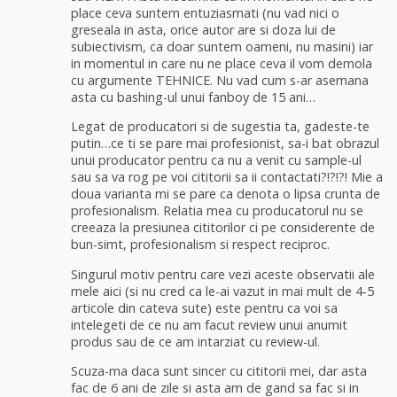
place ceva suntem entuziasmati (nu vad nici o
greseala in asta, orice autor are si doza lui de
subiectivism, ca doar suntem oameni, nu masini) iar
in momentul in care nu ne place ceva il vom demola
cu argumente TEHNICE. Nu vad cum s-ar asemana
asta cu bashing-ul unui fanboy de 15 ani…
Legat de producatori si de sugestia ta, gadeste-te
putin…ce ti se pare mai profesionist, sa-i bat obrazul
unui producator pentru ca nu a venit cu sample-ul
sau sa va rog pe voi cititorii sa ii contactati?!?!?! Mie a
doua varianta mi se pare ca denota o lipsa crunta de
profesionalism. Relatia mea cu producatorul nu se
creeaza la presiunea cititorilor ci pe considerente de
bun-simt, profesionalism si respect reciproc.
Singurul motiv pentru care vezi aceste observatii ale
mele aici (si nu cred ca le-ai vazut in mai mult de 4-5
articole din cateva sute) este pentru ca voi sa
intelegeti de ce nu am facut review unui anumit
produs sau de ce am intarziat cu review-ul.
Scuza-ma daca sunt sincer cu cititorii mei, dar asta
fac de 6 ani de zile si asta am de gand sa fac si in