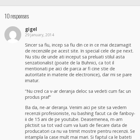
10 responses
gigel
29 January, 2014
Sincer sa fiu, incep sa fiu din ce in ce mai dezamagit
de recenziile pe acest site. In special cele de pe next.
Nu stiu de unde ati inceput sa preluati stilul asta
senzationalist (poate de la Buhnici, ca tot il
mentionati pe aici de parca ar fi cine stie de
autoritate in materie de electronice), dar mi se pare
imatur.
“Nu cred ca v-ar deranja deloc sa vedeti cum fac un
produs praf”
Ba da, ne-ar deranja. Venim aici pe site sa vedem
recenzii profesioniste, nu bashing facut ca de fanboy-
ii de 15 ani de pe youtube. Deasemenea, m-am
plictisit sa tot vad cum va luati de fiecare data de
producatori ca nu va trimit mostre pentru recenzii. Se
intampla la case mult mai mari. Si faptul ca le bateti