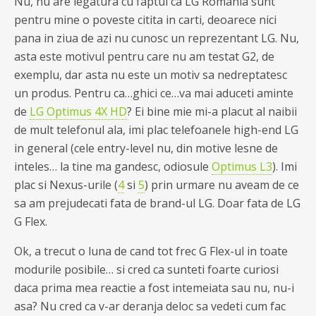
Nu, nu are legatura cu faptul ca LG Romania sunt
pentru mine o poveste citita in carti, deoarece nici
pana in ziua de azi nu cunosc un reprezentant LG. Nu,
asta este motivul pentru care nu am testat G2, de
exemplu, dar asta nu este un motiv sa nedreptatesc
un produs. Pentru ca…ghici ce…va mai aduceti aminte
de
LG Optimus 4X HD
? Ei bine mie mi-a placut al naibii
de mult telefonul ala, imi plac telefoanele high-end LG
in general (cele entry-level nu, din motive lesne de
inteles… la tine ma gandesc, odiosule
Optimus L3
). Imi
plac si Nexus-urile (
4
si
5
) prin urmare nu aveam de ce
sa am prejudecati fata de brand-ul LG. Doar fata de LG
G Flex.
Ok, a trecut o luna de cand tot frec G Flex-ul in toate
modurile posibile… si cred ca sunteti foarte curiosi
daca prima mea reactie a fost intemeiata sau nu, nu-i
asa? Nu cred ca v-ar deranja deloc sa vedeti cum fac