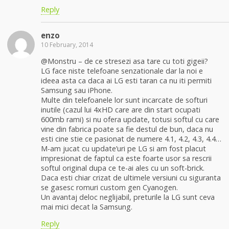
Reply
enzo
10 February, 2014
@Monstru – de ce stresezi asa tare cu toti gigeii?
LG face niste telefoane senzationale dar la noi e
ideea asta ca daca ai LG esti taran ca nu iti permiti
Samsung sau iPhone.
Multe din telefoanele lor sunt incarcate de softuri
inutile (cazul lui 4xHD care are din start ocupati
600mb rami) si nu ofera update, totusi softul cu care
vine din fabrica poate sa fie destul de bun, daca nu
esti cine stie ce pasionat de numere 4.1, 4.2, 4.3, 4.4…
M-am jucat cu update’uri pe LG si am fost placut
impresionat de faptul ca este foarte usor sa rescrii
softul original dupa ce te-ai ales cu un soft-brick.
Daca esti chiar crizat de ultimele versiuni cu siguranta
se gasesc romuri custom gen Cyanogen.
Un avantaj deloc neglijabil, preturile la LG sunt ceva
mai mici decat la Samsung.
Reply