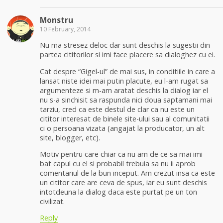
Monstru
10 February, 2014
Nu ma stresez deloc dar sunt deschis la sugestii din
partea cititorilor si imi face placere sa dialoghez cu ei.
Cat despre “Gigel-ul” de mai sus, in conditiile in care a
lansat niste idei mai putin placute, eu l-am rugat sa
argumenteze si m-am aratat deschis la dialog iar el
nu s-a sinchisit sa raspunda nici doua saptamani mai
tarziu, cred ca este destul de clar ca nu este un
cititor interesat de binele site-ului sau al comunitatii
ci o persoana vizata (angajat la producator, un alt
site, blogger, etc).
Motiv pentru care chiar ca nu am de ce sa mai imi
bat capul cu el si probabil trebuia sa nu ii aprob
comentariul de la bun inceput. Am crezut insa ca este
un cititor care are ceva de spus, iar eu sunt deschis
intotdeuna la dialog daca este purtat pe un ton
civilizat.
Reply