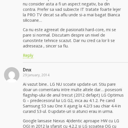
nu consider asta a fi un aspect negativ, ba din
contra. Prefer sa vad subiecte IT tratate foarte lejer
la PRO TV decat sa aflu unde si-a mai bagat Bianca
silicoane…
Ca nu este agreeat de pasionatii hard-core, mi se
pare si normal. Discutam despre un nivel de
cunostinte tehnice scazut. Dar nu cred ca lor li se
adreseaza , sincer sa fiu.
Reply
Dnx
29 January, 2014
Ai vazut bine.. LG NU scoate update-uri. Stiu pare
doar un comentariu intre multe altele dar… posesorii
flagship-ului de anul trecut (2012 defapt) LG Optimus
G – predecesorul lui LG G2, inca au 4.1.2. Pe cand
Samsung S3 sau One X ajung la 4.2/3 sau chiar 4.4 in
curand S3-ul. 0 update-uri si atunci erau in urma.
Google lansase Nexus 4(identic aproape HW cu LG
OG) in 2012 la sfarsit cu 4.2.2 si LG scoatea OG cu