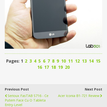
Pages: 1
2
3
4
5
6
7
8
9
10
11
12
13
14
15
16
17
18
19
20
Previous Post
Next Post
Serioux FasTAB S716 - Ce
Acer Iconia B1-721 Review
Putem Face Cu O Tableta
Entry-Level