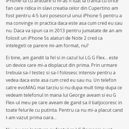
iPhone-ul cu ardoare si m-as fi luat la tranta cu orice
fan care ridica in slavi creatia celor din Cupertino am
fost pentru 4-5 luni posesorul unui iPhone 5 pentru a
ma convinge in practica daca este asa cum cred eu sau
nu. Daca va spun ca in 2013 pentru jumatate de an am
folosit un iPhone 5s alaturi de Note 2 cred ca
intelegeti ce parere mi-am format, nu?
Ei bine, am gandit la fel si in cazul lui LG G Flex… este
un device care mi-a displacut din prima. Prin urmare
trebuia sa-l testez si sa-l folosesc intensiv pentru a
vedea daca este asa cum cred eu sau nu. Un telefon
catre evoMAG mai tarziu si nu dupa mult timp dupa ce
vedeam telefonul in mana lui George aveam si eu G
Flex-ul meu pe care aveam de gand sa il batjocoresc in
toate felurile cu putinta. Pentru ca nu mi-a placut cand
l-am vazut prima oara…