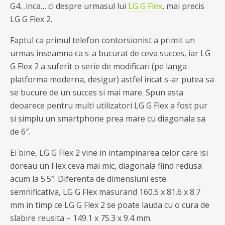
G4…inca… ci despre urmasul lui
LG G Flex
, mai precis
LG G Flex 2.
Faptul ca primul telefon contorsionist a primit un
urmas inseamna ca s-a bucurat de ceva succes, iar LG
G Flex 2 a suferit o serie de modificari (pe langa
platforma moderna, desigur) astfel incat s-ar putea sa
se bucure de un succes si mai mare. Spun asta
deoarece pentru multi utilizatori LG G Flex a fost pur
si simplu un smartphone prea mare cu diagonala sa
de 6″.
Ei bine, LG G Flex 2 vine in intampinarea celor care isi
doreau un Flex ceva mai mic, diagonala fiind redusa
acum la 5.5″. Diferenta de dimensiuni este
semnificativa, LG G Flex masurand 160.5 x 81.6 x 8.7
mm in timp ce LG G Flex 2 se poate lauda cu o cura de
slabire reusita – 149.1 x 75.3 x 9.4 mm.