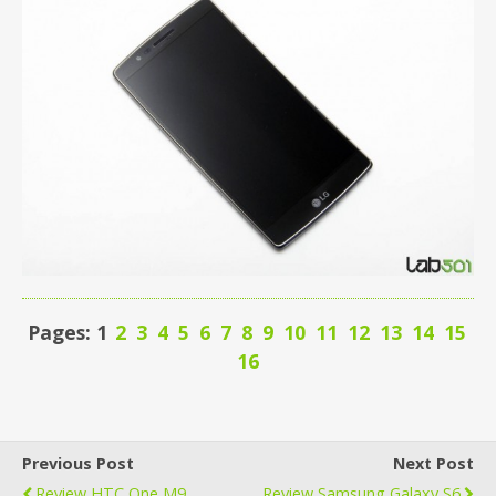
Pages: 1
2
3
4
5
6
7
8
9
10
11
12
13
14
15
16
Previous Post
Next Post
Review HTC One M9
Review Samsung Galaxy S6