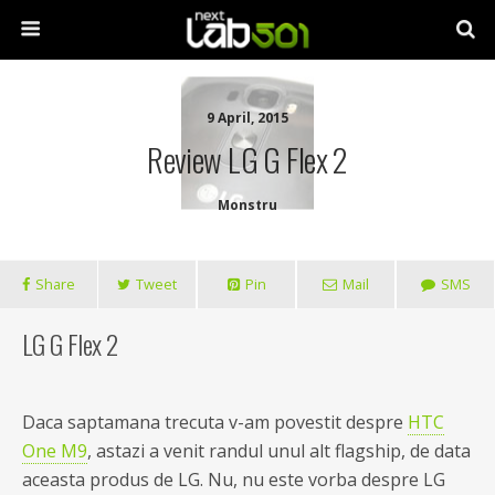
9 April, 2015
Review LG G Flex 2
Monstru
Share
Tweet
Pin
Mail
SMS
LG G Flex 2
Daca saptamana trecuta v-am povestit despre
HTC
One M9
, astazi a venit randul unul alt flagship, de data
aceasta produs de LG. Nu, nu este vorba despre LG