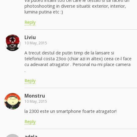
Va puteti intalni toti cei care le testati si sa faceti un
photoshooting in diverse situatii: exterior, interior,
lumina putina etc :)
Reply
Liviu
10 May, 2015
A trecut destul de putin timp de la lansare si
telefonul costa 23oo (chiar azi in altex) ceea ce-l face
cu adevarat atragator . Personal nu-mi place camera
.
Reply
Monstru
10 May, 2015
la 2300 este un smartphone foarte atragator!
Reply
adela