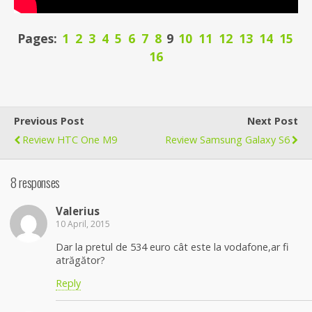
Pages:
1
2
3
4
5
6
7
8
9
10
11
12
13
14
15
16
Previous Post
Next Post
Review HTC One M9
Review Samsung Galaxy S6
8 responses
Valerius
10 April, 2015
Dar la pretul de 534 euro cât este la vodafone,ar fi
atrăgător?
Reply