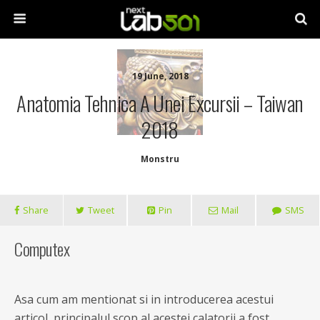
19 June, 2018
Anatomia Tehnica A Unei Excursii – Taiwan
2018
Monstru
Share
Tweet
Pin
Mail
SMS
Computex
Asa cum am mentionat si in introducerea acestui
articol, principalul scop al acestei calatorii a fost