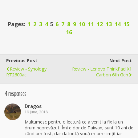
Pages:
1
2
3
4
5
6
7
8
9
10
11
12
13
14
15
16
Previous Post
Next Post
Review - Synology
Review - Lenovo ThinkPad X1
RT2600ac
Carbon 6th Gen
4 responses
Dragos
19 June, 2018
Mulțumesc pentru o lectură ce a venit la fix la un
drum neprevăzut. Îmi e dor de Taiwan, sunt 10 ani de
când am fost, dar datorită vouă m-am simțit iar