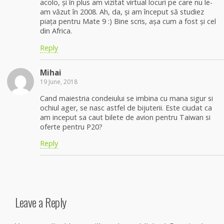
acolo, și în plus am vizitat virtual locuri pe care nu le-
am văzut în 2008. Ah, da, și am început să studiez
piața pentru Mate 9 :) Bine scris, așa cum a fost și cel
din Africa.
Reply
Mihai
19 June, 2018
Cand maiestria condeiului se imbina cu mana sigur si
ochiul ager, se nasc astfel de bijuterii. Este ciudat ca
am inceput sa caut bilete de avion pentru Taiwan si
oferte pentru P20?
Reply
Leave a Reply