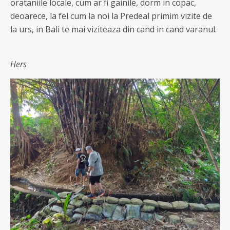
orataniile locale, cum ar fi gainile, dorm in copac,
deoarece, la fel cum la noi la Predeal primim vizite de
la urs, in Bali te mai viziteaza din cand in cand varanul.
Hers