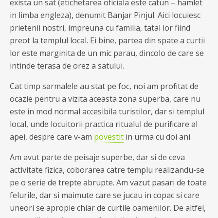
exista un sat (etichetarea oficiala este catun – hamlet
in limba engleza), denumit Banjar Pinjul. Aici locuiesc
prietenii nostri, impreuna cu familia, tatal lor fiind
preot la templul local. Ei bine, partea din spate a curtii
lor este marginita de un mic parau, dincolo de care se
intinde terasa de orez a satului.
Cat timp sarmalele au stat pe foc, noi am profitat de
ocazie pentru a vizita aceasta zona superba, care nu
este in mod normal accesibila turistilor, dar si templul
local, unde locuitorii practica ritualul de purificare al
apei, despre care v-am
povestit
in urma cu doi ani.
Am avut parte de peisaje superbe, dar si de ceva
activitate fizica, coborarea catre templu realizandu-se
pe o serie de trepte abrupte. Am vazut pasari de toate
felurile, dar si maimute care se jucau in copac si care
uneori se apropie chiar de curtile oamenilor. De altfel,