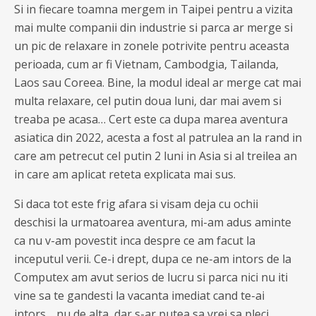
Si in fiecare toamna mergem in Taipei pentru a vizita
mai multe companii din industrie si parca ar merge si
un pic de relaxare in zonele potrivite pentru aceasta
perioada, cum ar fi Vietnam, Cambodgia, Tailanda,
Laos sau Coreea. Bine, la modul ideal ar merge cat mai
multa relaxare, cel putin doua luni, dar mai avem si
treaba pe acasa… Cert este ca dupa marea aventura
asiatica din 2022, acesta a fost al patrulea an la rand in
care am petrecut cel putin 2 luni in Asia si al treilea an
in care am aplicat reteta explicata mai sus.
Si daca tot este frig afara si visam deja cu ochii
deschisi la urmatoarea aventura, mi-am adus aminte
ca nu v-am povestit inca despre ce am facut la
inceputul verii. Ce-i drept, dupa ce ne-am intors de la
Computex am avut serios de lucru si parca nici nu iti
vine sa te gandesti la vacanta imediat cand te-ai
intors… nu de alta, dar s-ar putea sa vrei sa pleci