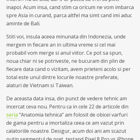
inapoi. Acum insa, cand stim ca oricum ne vom imbarca
spre Asia in curand, parca altfel ma simt cand imi aduc
aminte de Bali.
Stiti voi, insula aceea minunata din Indonezia, unde
mergem in fiecare an in ultima vreme si cel mai
probabil vom merge si anul viitor. Ce pot sa spun,
noua chiar ni se potriveste, ne bucuram din plin de
fiecare data cand o vizitam, avem prieteni acolo si per
total este unul dintre locurile noastre preferate,
alaturi de Vietnam si Taiwan.
De aceasta data insa, din punct de vedere tehnic am
incercat ceva nou. Pentru ca in cele 22 de articole din
seria
“Anatomia tehnica” am folosit de obicei varfuri
de gama pentru a imortaliza ceea ce am vazut prin
calatoriile noastre. Desigur, acum doi ani am scazut
putin segmentul de pret, testand Pixel 8 Pro vs iPhone