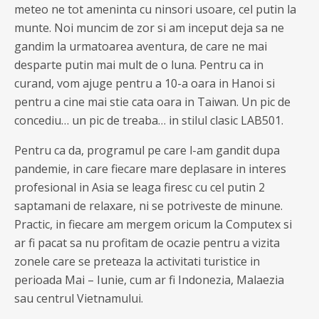
meteo ne tot ameninta cu ninsori usoare, cel putin la
munte. Noi muncim de zor si am inceput deja sa ne
gandim la urmatoarea aventura, de care ne mai
desparte putin mai mult de o luna. Pentru ca in
curand, vom ajuge pentru a 10-a oara in Hanoi si
pentru a cine mai stie cata oara in Taiwan. Un pic de
concediu… un pic de treaba… in stilul clasic LAB501.
Pentru ca da, programul pe care l-am gandit dupa
pandemie, in care fiecare mare deplasare in interes
profesional in Asia se leaga firesc cu cel putin 2
saptamani de relaxare, ni se potriveste de minune.
Practic, in fiecare am mergem oricum la Computex si
ar fi pacat sa nu profitam de ocazie pentru a vizita
zonele care se preteaza la activitati turistice in
perioada Mai – Iunie, cum ar fi Indonezia, Malaezia
sau centrul Vietnamului.