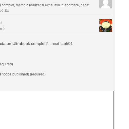
ai complet, metodic realizat si exhaustiv in abordare, decat
Duo 11.
45
 :)
nda un Ultrabook complet? - next lab501
equired)
ll not be published) (required)