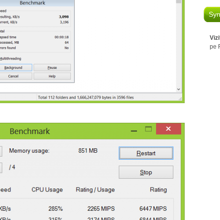
Syn
Viz
pe 