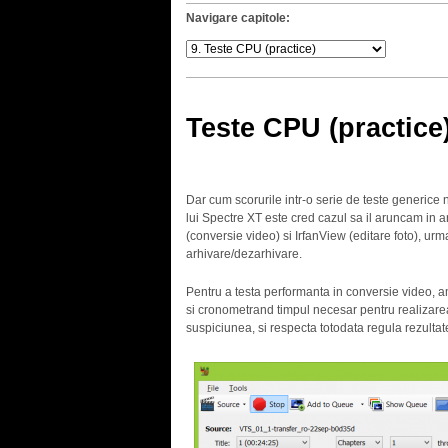
Navigare capitole:
Teste CPU (practice
Dar cum scorurile intr-o serie de teste generice
lui Spectre XT este cred cazul sa il aruncam in 
(conversie video) si IrfanView (editare foto), u
arhivare/dezarhivare.
Pentru a testa performanta in conversie video, am
si cronometrand timpul necesar pentru realizarea
suspiciunea, si respecta totodata regula rezultate