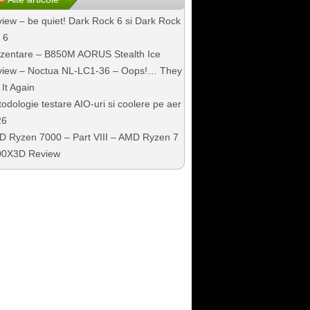
iew – be quiet! Dark Rock 6 si Dark Rock
 6
zentare – B850M AORUS Stealth Ice
iew – Noctua NL-LC1-36 – Oops!… They
 It Again
odologie testare AIO-uri si coolere pe aer
26
 Ryzen 7000 – Part VIII – AMD Ryzen 7
00X3D Review