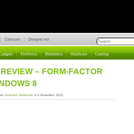
Concurs
Despre noi
Gadgets
Periferice
Retelistica
Hardware
Gaming
 REVIEW – FORM-FACTOR
INDOWS 8
ria:
Featured
,
Notebook
, in 5 November, 2012.