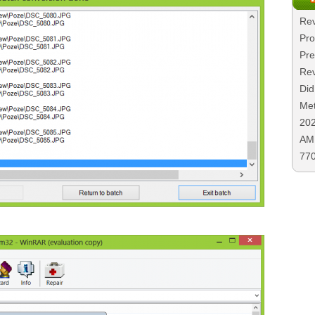
Rev
Pro
Pre
Rev
Did
Met
20
AMD
77