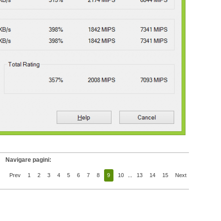
Navigare pagini:
Prev
1
2
3
4
5
6
7
8
9
10
...
13
14
15
Next