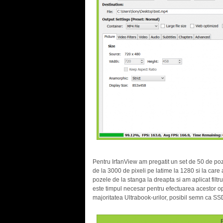
Pentru IrfanView am pregatit un set de 50 de poz
de la 3000 de pixeli pe latime la 1280 si la care 
pozele de la stanga la dreapta si am aplicat filtr
este timpul necesar pentru efectuarea acestor op
majoritatea Ultrabook-urilor, posibil semn ca SSD