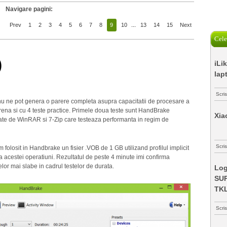
Navigare pagini:
Prev
1
2
3
4
5
6
7
8
9
10
...
13
14
15
Next
Cele
)
iLi
lap
Scri
 nu ne pot genera o parere completa asupra capacitatii de procesare a
arena si cu 4 teste practice. Primele doua teste sunt HandBrake
Xia
rmate de WinRAR si 7-Zip care testeaza performanta in regim de
Scris
 folosit in Handbrake un fisier .VOB de 1 GB utilizand profilul implicit
 acestei operatiuni. Rezultatul de peste 4 minute imi confirma
lor mai slabe in cadrul testelor de durata.
Log
SUP
TK
Scri