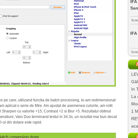
IFA
Sa
Scri
IFA
Scri
LEV
Găl
In 
La 
e pe care, utilizand functia de batch processing, le-am redimensionat
Mod
am aplicat o serie de filtre. Am ajustat de asemenea culorile, am rotit
1 M
ul Sharpen cu valorile +15, Contrast +2 si Blur +5. Rezultatul obtinut
eratiuni, Vaio Duo terminand testul in 34.3s, un rezultat mai bun decat
REV
-ul din dotare este rapid.
aca