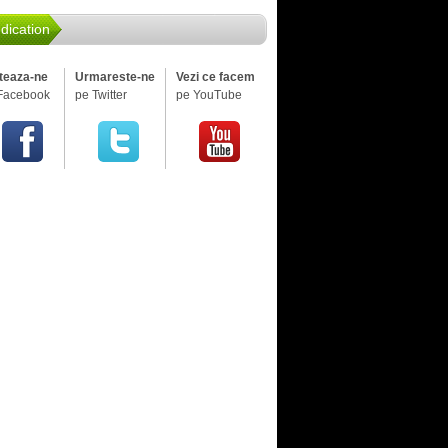
dication
iteaza-ne
Urmareste-ne
Vezi ce facem
Facebook
pe Twitter
pe YouTube