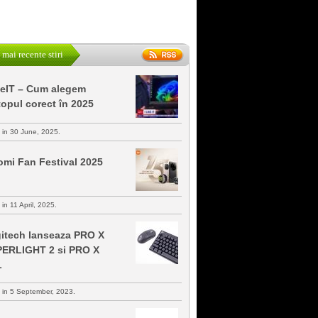
 mai recente stiri
keIT – Cum alegem
topul corect în 2025
s in 30 June, 2025.
omi Fan Festival 2025
 in 11 April, 2025.
itech lanseaza PRO X
ERLIGHT 2 si PRO X
L
s in 5 September, 2023.