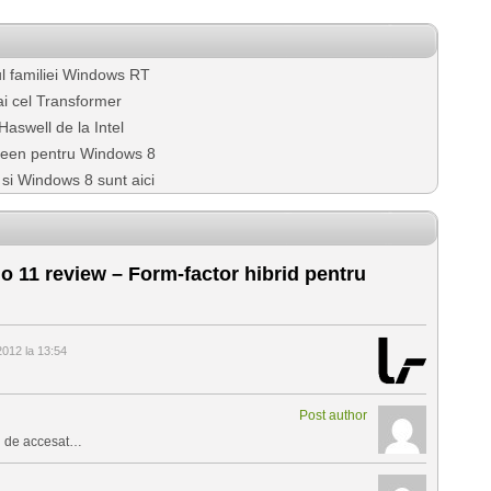
l familiei Windows RT
i cel Transformer
aswell de la Intel
reen pentru Windows 8
 si Windows 8 sunt aici
 11 review – Form-factor hibrid pentru
012 la 13:54
Post author
eu de accesat…