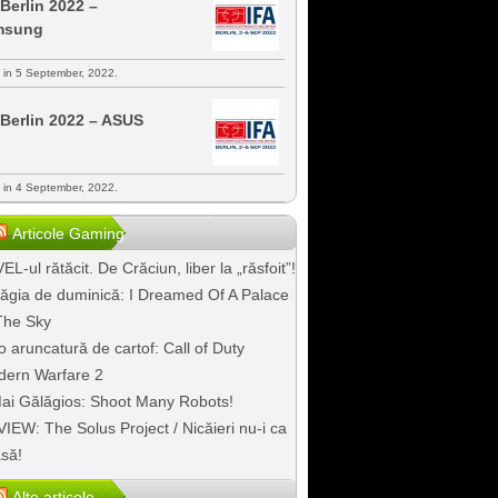
 Berlin 2022 –
msung
s in 5 September, 2022.
 Berlin 2022 – ASUS
s in 4 September, 2022.
Articole Gaming
EL-ul rătăcit. De Crăciun, liber la „răsfoit”!
ăgia de duminică: I Dreamed Of A Palace
The Sky
o aruncatură de cartof: Call of Duty
ern Warfare 2
ai Gălăgios: Shoot Many Robots!
IEW: The Solus Project / Nicăieri nu-i ca
să!
Alte articole