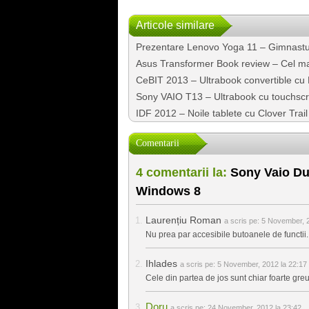
Articole similare
Prezentare Lenovo Yoga 11 – Gimnastu
Asus Transformer Book review – Cel ma
CeBIT 2013 – Ultrabook convertible cu H
Sony VAIO T13 – Ultrabook cu touchsc
IDF 2012 – Noile tablete cu Clover Trail
Comentarii
4 comentarii la:
Sony Vaio Duo
Windows 8
Laurențiu Roman
a scris pe:
5 November, 2
Nu prea par accesibile butoanele de functii.
Ihlades
a scris pe:
5 November, 2012 la 22:17
Cele din partea de jos sunt chiar foarte gr
Doru
a scris pe:
24 November, 2012 la 23:42