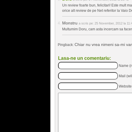
Un review foarte bun, felicitari! Este mult m
orice alt review de pe Net referitor la Vaio 
Monstru
a scris pe:
25 November, 2012 la 11:
Multumim Doru, cam asta incercam sa facem
Chiar nu vrea nimeni sa-mi va
Pingback:
Lasa-ne un comentariu:
Name (r
Mail (wi
Website