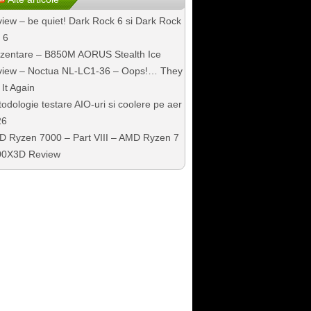
iew – be quiet! Dark Rock 6 si Dark Rock
 6
zentare – B850M AORUS Stealth Ice
iew – Noctua NL-LC1-36 – Oops!… They
 It Again
odologie testare AIO-uri si coolere pe aer
26
 Ryzen 7000 – Part VIII – AMD Ryzen 7
00X3D Review