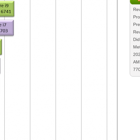
Rev
Pro
Pre
Rev
Did
Met
20
AMD
77