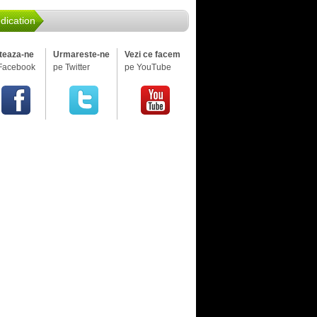
dication
iteaza-ne
Urmareste-ne
Vezi ce facem
Facebook
pe Twitter
pe YouTube