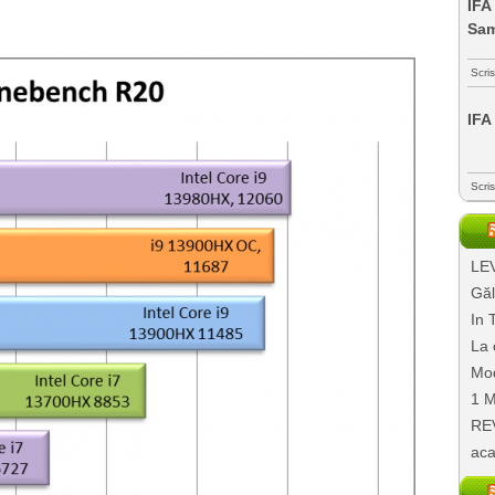
IFA
Sa
Scri
IFA
Scri
LEV
Găl
In 
La 
Mod
1 M
REV
aca