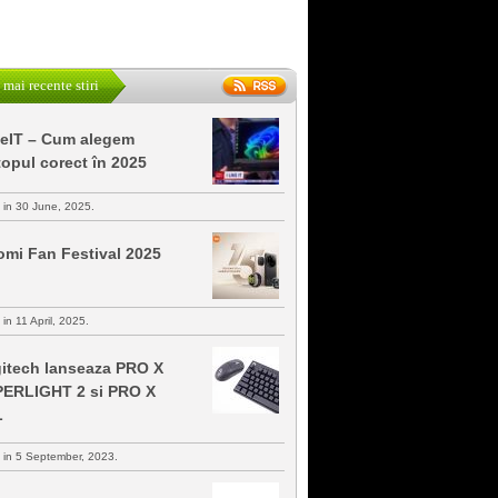
 mai recente stiri
keIT – Cum alegem
topul corect în 2025
s in 30 June, 2025.
omi Fan Festival 2025
 in 11 April, 2025.
itech lanseaza PRO X
ERLIGHT 2 si PRO X
L
s in 5 September, 2023.