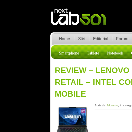
Home
Stiri
Editorial
Forum
Smartphone
Tablete
Notebook
REVIEW – LENOVO 
RETAIL – INTEL CO
MOBILE
Scris de:
Monstru
, in categ