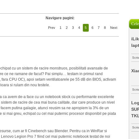
Navigare pagini:
Cele
Prev
1
2
3
4
5
6
7
8
Next
iLi
lap
Scri
hipat cu un sistem de racire monstruos, posibilitati avansate de
Xia
are ce ne ramane de facut? Pai simplu… testam in primul rand
, fara CPU OC), apoi setam ventilatoarele pe 55 dB din BIOS, activam
ioara si rulam din nou testele.
Scris
ma ca avem de-a face cu un notebook stock cu performante excelente
sistem de racire de cea mai buna calitate, dar care produce un nivel
Log
sa facem putina galagie, atunci reusim sa ne apropiem la 3% de un
SUP
 si mai greu, echipat cu cel mai puternic procesor disponibil pe piata
TK
Scri
resurse, cum ar fi Cinebench sau Blender. Pentru ca in WinRar si
 Lenovo Legion Pro 7 fiind cel mai puternic notebook testat de noi