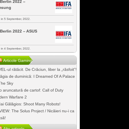
 Berlin 2022 –
msung
s in 5 September, 2022.
 Berlin 2022 – ASUS
s in 4 September, 2022.
Articole Gaming
EL-ul rătăcit. De Crăciun, liber la „răsfoit”!
ăgia de duminică: I Dreamed Of A Palace
The Sky
o aruncatură de cartof: Call of Duty
ern Warfare 2
ai Gălăgios: Shoot Many Robots!
IEW: The Solus Project / Nicăieri nu-i ca
să!
Alte articole