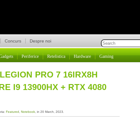
Concurs
Despre noi
Gadgets
Periferice
Retelistica
Hardware
Gaming
LEGION PRO 7 16IRX8H
RE I9 13900HX + RTX 4080
oria:
Featured
,
Notebook
, in 20 March, 2023.