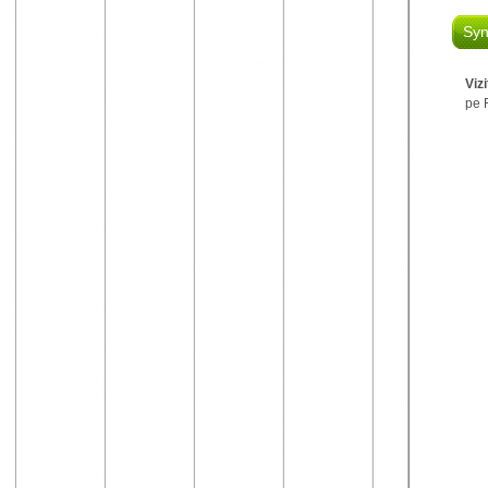
Syn
Viz
pe 