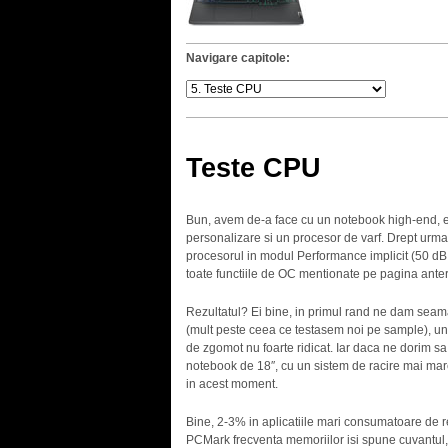
Navigare capitole:
Teste CPU
Bun, avem de-a face cu un notebook high-end, ec
personalizare si un procesor de varf. Drept urm
procesorul in modul Performance implicit (50 dB
toate functiile de OC mentionate pe pagina anter
Rezultatul? Ei bine, in primul rand ne dam sea
(mult peste ceea ce testasem noi pe sample), un 
de zgomot nu foarte ridicat. Iar daca ne dorim 
notebook de 18″, cu un sistem de racire mai mare
in acest moment.
Bine, 2-3% in aplicatiile mari consumatoare de 
PCMark frecventa memoriilor isi spune cuvantul,