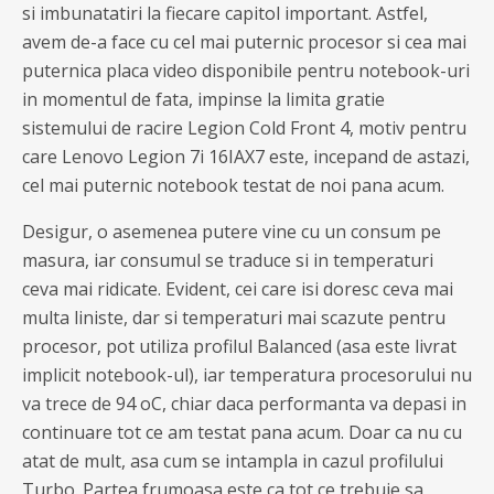
si imbunatatiri la fiecare capitol important. Astfel,
avem de-a face cu cel mai puternic procesor si cea mai
puternica placa video disponibile pentru notebook-uri
in momentul de fata, impinse la limita gratie
sistemului de racire Legion Cold Front 4, motiv pentru
care Lenovo Legion 7i 16IAX7 este, incepand de astazi,
cel mai puternic notebook testat de noi pana acum.
Desigur, o asemenea putere vine cu un consum pe
masura, iar consumul se traduce si in temperaturi
ceva mai ridicate. Evident, cei care isi doresc ceva mai
multa liniste, dar si temperaturi mai scazute pentru
procesor, pot utiliza profilul Balanced (asa este livrat
implicit notebook-ul), iar temperatura procesorului nu
va trece de 94 oC, chiar daca performanta va depasi in
continuare tot ce am testat pana acum. Doar ca nu cu
atat de mult, asa cum se intampla in cazul profilului
Turbo. Partea frumoasa este ca tot ce trebuie sa