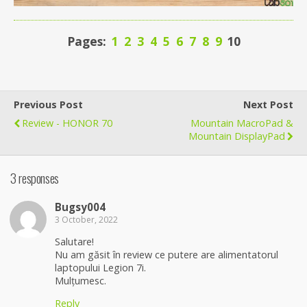
Pages:
1
2
3
4
5
6
7
8
9
10
Previous Post
Next Post
Review - HONOR 70
Mountain MacroPad &
Mountain DisplayPad
3 responses
Bugsy004
3 October, 2022
Salutare!
Nu am găsit în review ce putere are alimentatorul
laptopului Legion 7i.
Mulțumesc.
Reply