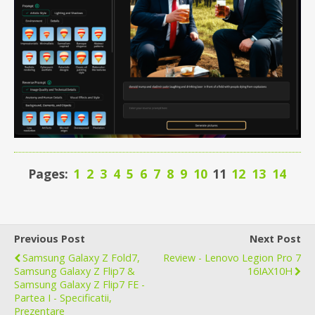
Pages:
1
2
3
4
5
6
7
8
9
10
11
12
13
14
Previous Post
Next Post
Samsung Galaxy Z Fold7,
Review - Lenovo Legion Pro 7
Samsung Galaxy Z Flip7 &
16IAX10H
Samsung Galaxy Z Flip7 FE -
Partea I - Specificatii,
Prezentare