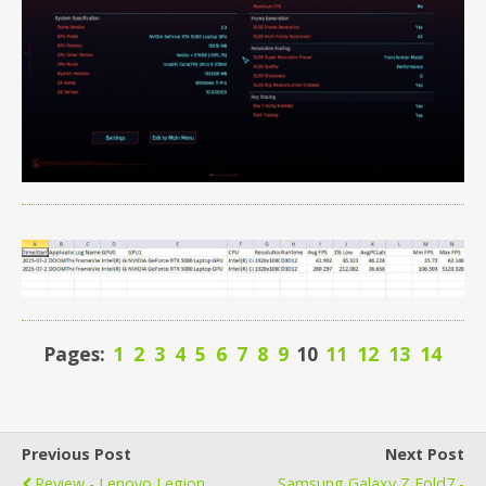
Pages:
1
2
3
4
5
6
7
8
9
10
11
12
13
14
Previous Post
Next Post
Review - Lenovo Legion
Samsung Galaxy Z Fold7 -