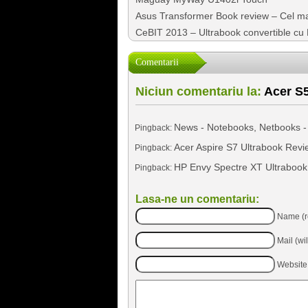
Asus Transformer Book review – Cel ma
CeBIT 2013 – Ultrabook convertible cu H
Comentarii
Niciun comentariu la:
Acer S5
News - Notebooks, Netbooks -
Pingback:
Acer Aspire S7 Ultrabook Revi
Pingback:
HP Envy Spectre XT Ultrabook
Pingback:
Lasa-ne un comentariu:
Name (r
Mail (wi
Website