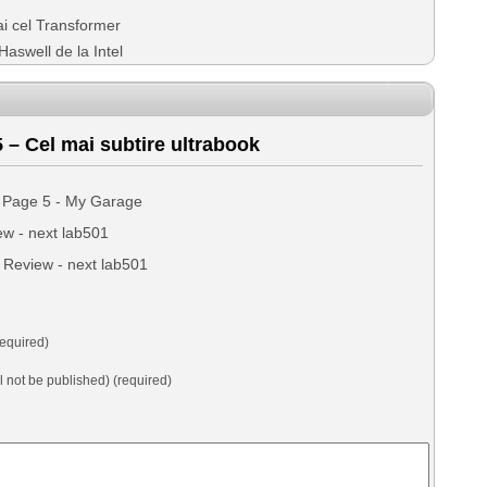
i cel Transformer
aswell de la Intel
 – Cel mai subtire ultrabook
 Page 5 - My Garage
ew - next lab501
 Review - next lab501
equired)
ll not be published) (required)