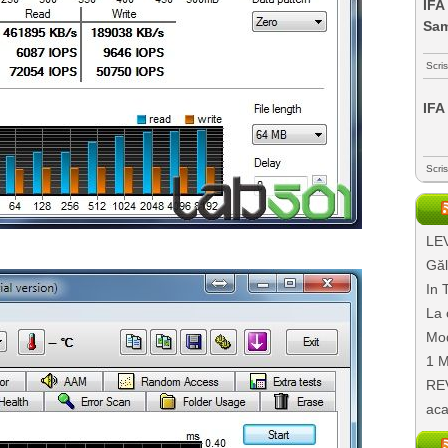
IFA
Sa
Scri
IFA
Scri
LEV
Găl
In 
La 
Mod
1 M
REV
aca