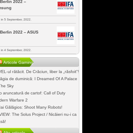
 Berlin 2022 –
msung
s in 5 September, 2022.
 Berlin 2022 – ASUS
s in 4 September, 2022.
Articole Gaming
EL-ul rătăcit. De Crăciun, liber la „răsfoit”!
ăgia de duminică: I Dreamed Of A Palace
The Sky
o aruncatură de cartof: Call of Duty
ern Warfare 2
ai Gălăgios: Shoot Many Robots!
IEW: The Solus Project / Nicăieri nu-i ca
să!
Alte articole