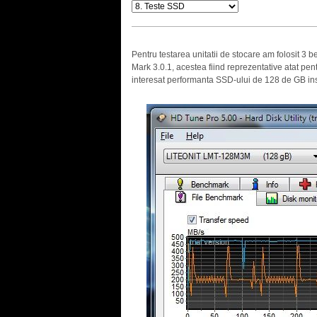
Pentru testarea unitatii de stocare am folosit 3
Mark 3.0.1, acestea fiind reprezentative atat pent
interesat performanta SSD-ului de 128 de GB inst