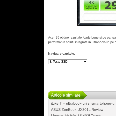
Acer S5 obtine rezultate foarte bune si pe parte
performante solutii integrate in ultrabook-uri pe
Navigare capitole:
Articole similare
iLikeIT – ultrabook-uri si smartphone-ur
ASUS ZenBook UX301L Review
Maguay MyWay U1402i Touch