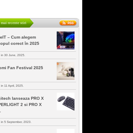
 mai recente stiri
keIT – Cum alegem
topul corect în 2025
s in 30 June, 2025.
omi Fan Festival 2025
 in 11 April, 2025.
itech lanseaza PRO X
ERLIGHT 2 si PRO X
L
s in 5 September, 2023.