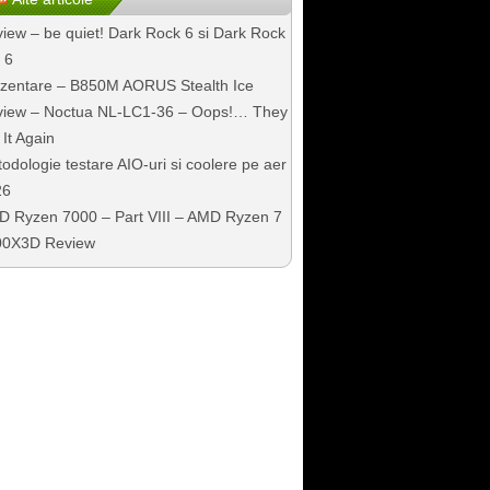
iew – be quiet! Dark Rock 6 si Dark Rock
 6
zentare – B850M AORUS Stealth Ice
iew – Noctua NL-LC1-36 – Oops!… They
 It Again
odologie testare AIO-uri si coolere pe aer
26
 Ryzen 7000 – Part VIII – AMD Ryzen 7
00X3D Review