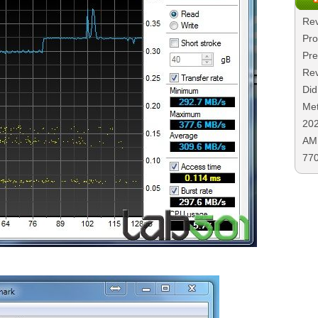
Rev
Pro
Pre
Rev
Did
Met
20
AMD
77