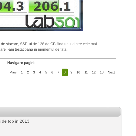
a de stocare, SSD-ul de 128 de GB fiind unul dintre cele mai
 care l-am testat pana in momentul de fata.
Navigare pagini:
Prev
1
2
3
4
5
6
7
8
9
10
11
12
13
Next
i de top in 2013