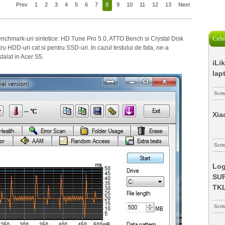
Prev
1
2
3
4
5
6
7
8
9
10
11
12
13
Next
Cele
 benchmark-uri sintetice: HD Tune Pro 5.0, ATTO Bench si Crystal Disk
ru HDD-uri cat si pentru SSD-uri. In cazul testului de fata, ne-a
alat in Acer S5.
iLi
lap
Scri
Xia
Scris
Log
SUP
TK
Scri