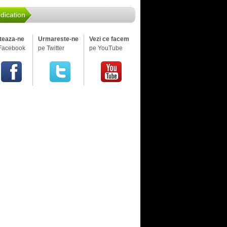
dication
iteaza-ne
Urmareste-ne
Vezi ce facem
Facebook
pe Twitter
pe YouTube