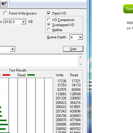
Syn
Viz
pe 