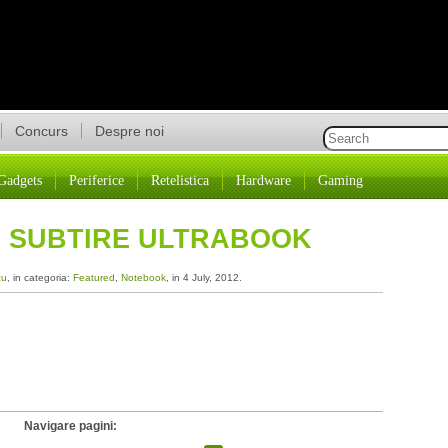
Concurs
Despre noi
Gadgets
Periferice
Retelistica
Hardware
Gaming
AI SUBTIRE ULTRABOOK
cu
, in categoria:
Featured
,
Notebook
, in 4 July, 2012.
Navigare pagini: