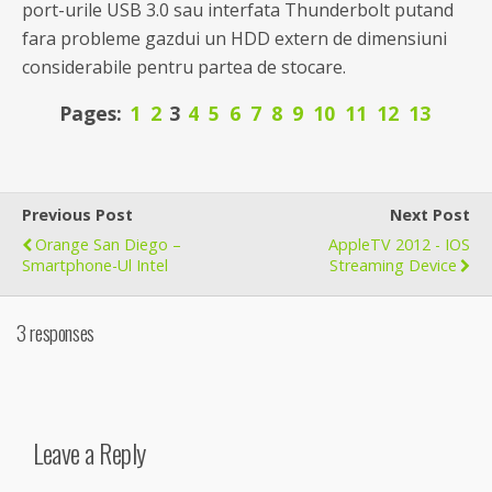
port-urile USB 3.0 sau interfata Thunderbolt putand
fara probleme gazdui un HDD extern de dimensiuni
considerabile pentru partea de stocare.
Pages:
1
2
3
4
5
6
7
8
9
10
11
12
13
Previous Post
Next Post
Orange San Diego –
AppleTV 2012 - IOS
Smartphone-Ul Intel
Streaming Device
3 responses
Leave a Reply