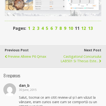
Pages:
1
2
3
4
5
6
7
8
9
10
11
12
13
Previous Post
Next Post
Preview Allview P6 Qmax
Castigatorul Concursului
LAB501 Si Thecus Este...
8 responses
dan_b
30 June, 2015
Salut, tocmai ce am citit review-ul și l-am văzut la
vânzare, eram curios oare cum se comportă cu un