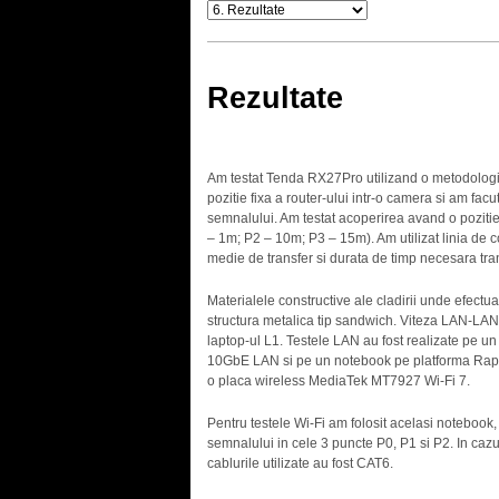
Rezultate
Am testat Tenda RX27Pro utilizand o metodologie
pozitie fixa a router-ului intr-o camera si am fac
semnalului. Am testat acoperirea avand o pozitie 
– 1m; P2 – 10m; P3 – 15m). Am utilizat linia de 
medie de transfer si durata de timp necesara tran
Materialele constructive ale cladirii unde efect
structura metalica tip sandwich. Viteza LAN-LAN a
laptop-ul L1. Testele LAN au fost realizate pe u
10GbE LAN si pe un notebook pe platforma Rapto
o placa wireless MediaTek MT7927 Wi-Fi 7.
Pentru testele Wi-Fi am folosit acelasi notebook, c
semnalului in cele 3 puncte P0, P1 si P2. In cazul
cablurile utilizate au fost CAT6.