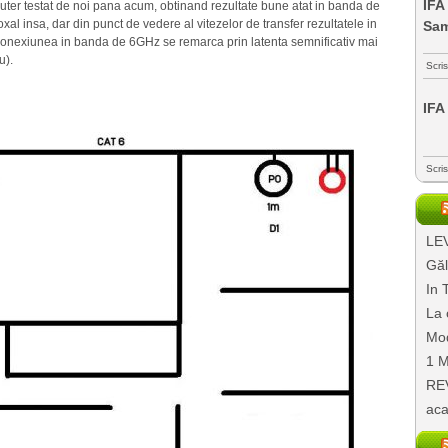
IFA
ter testat de noi pana acum, obtinand rezultate bune atat in banda de
l insa, dar din punct de vedere al vitezelor de transfer rezultatele in
Sa
onexiunea in banda de 6GHz se remarca prin latenta semnificativ mai
u).
Scri
IFA
Scri
LEV
Găl
In 
La 
Mod
1 M
REV
aca