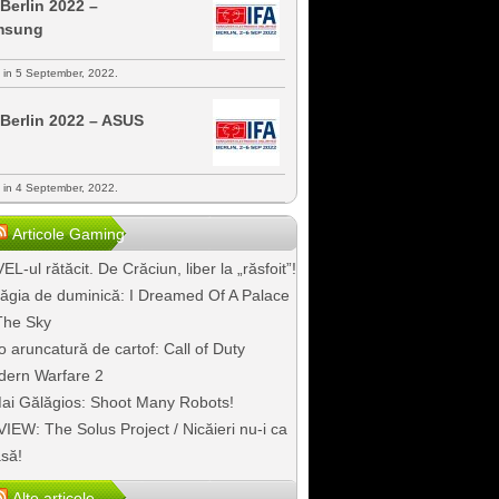
 Berlin 2022 –
msung
s in 5 September, 2022.
 Berlin 2022 – ASUS
s in 4 September, 2022.
Articole Gaming
EL-ul rătăcit. De Crăciun, liber la „răsfoit”!
ăgia de duminică: I Dreamed Of A Palace
The Sky
o aruncatură de cartof: Call of Duty
ern Warfare 2
ai Gălăgios: Shoot Many Robots!
IEW: The Solus Project / Nicăieri nu-i ca
să!
Alte articole