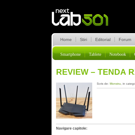
Home
Stiri
Editorial
Forum
Smartphone
Tablete
Notebook
REVIEW – TENDA 
Scris de:
Monstru
, in categ
Navigare capitole: