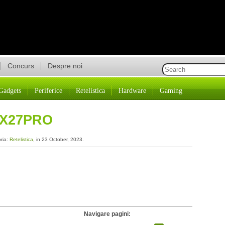
Concurs
Despre noi
Gadgets
Periferice
Retelistica
Hardware
Gaming
RX27PRO
oria:
Retelistica
, in 23 October, 2023.
Navigare pagini: