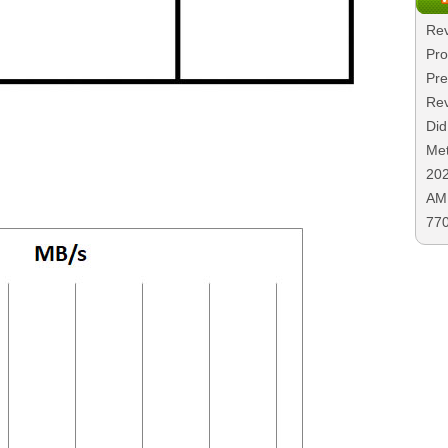
Rev
Pro
Pre
Rev
Did
Met
20
AMD
77