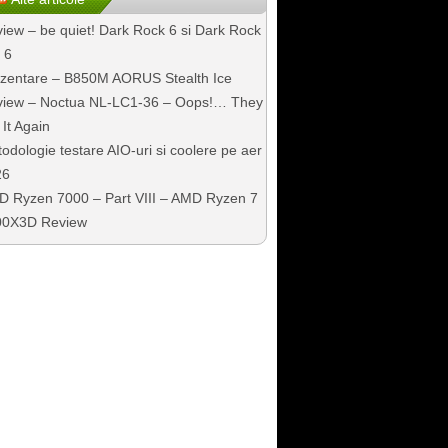
iew – be quiet! Dark Rock 6 si Dark Rock
 6
zentare – B850M AORUS Stealth Ice
iew – Noctua NL-LC1-36 – Oops!… They
 It Again
odologie testare AIO-uri si coolere pe aer
26
 Ryzen 7000 – Part VIII – AMD Ryzen 7
00X3D Review