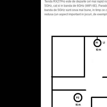
Tenda RX27Pro este de departe cel mai rapid rou
5GHz, cat si in banda de 6GHz (WiFi 6E). Paradoxa
banda de 5GHz sunt ceva mai bune, in timp ce c
redusa (un aspect important in jocuri, de exempl