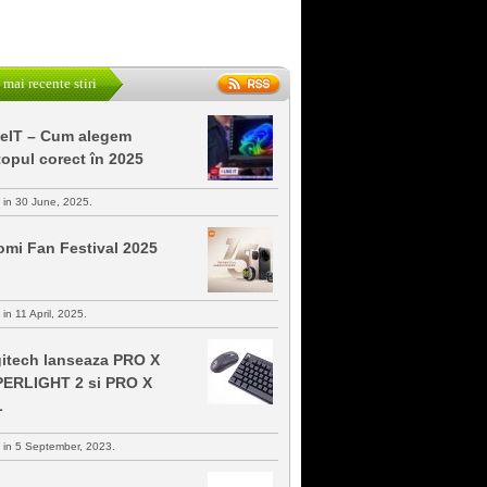
 mai recente stiri
keIT – Cum alegem
topul corect în 2025
s in 30 June, 2025.
omi Fan Festival 2025
 in 11 April, 2025.
itech lanseaza PRO X
ERLIGHT 2 si PRO X
L
s in 5 September, 2023.