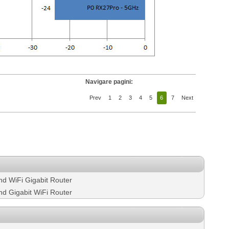
Navigare pagini:
Prev
1
2
3
4
5
6
7
Next
d WiFi Gigabit Router
d Gigabit WiFi Router