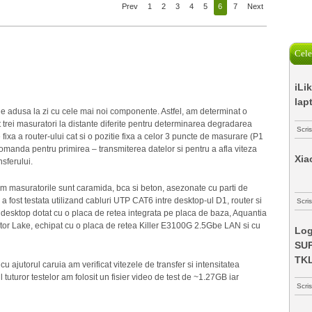
Prev
1
2
3
4
5
6
7
Next
Cele
iLi
lap
 adusa la zi cu cele mai noi componente. Astfel, am determinat o
ut trei masuratori la distante diferite pentru determinarea degradarea
Scri
fixa a router-ului cat si o pozitie fixa a celor 3 puncte de masurare (P1
comanda pentru primirea – transmiterea datelor si pentru a afla viteza
Xia
sferului.
uam masuratorile sunt caramida, bca si beton, asezonate cu parti de
 fost testata utilizand cabluri UTP CAT6 intre desktop-ul D1, router si
Scris
n desktop dotat cu o placa de retea integrata pe placa de baza, Aquantia
r Lake, echipat cu o placa de retea Killer E3100G 2.5Gbe LAN si cu
Log
SUP
TK
u ajutorul caruia am verificat vitezele de transfer si intensitatea
 tuturor testelor am folosit un fisier video de test de ~1.27GB iar
Scri