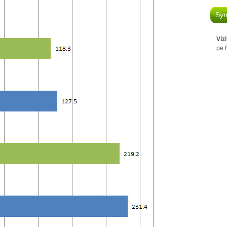
Syn
Viz
pe 