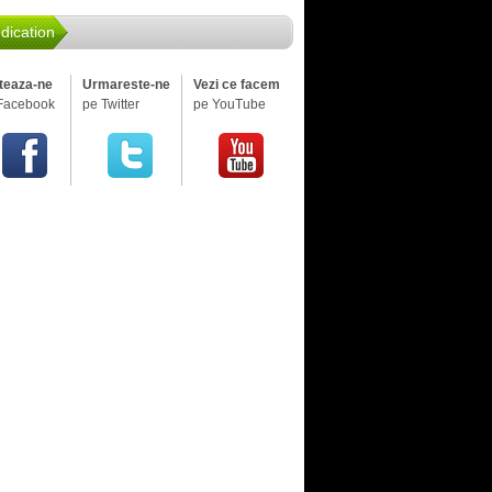
dication
iteaza-ne
Urmareste-ne
Vezi ce facem
Facebook
pe Twitter
pe YouTube