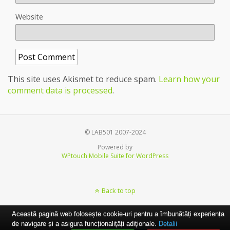
Website
This site uses Akismet to reduce spam.
Learn how your
comment data is processed
.
© LAB501 2007-2024
Powered by
WPtouch Mobile Suite for WordPress
Back to top
Această pagină web folosește cookie-uri pentru a îmbunătăți experiența
de navigare și a asigura funcționalițăți adiționale.
Detalii