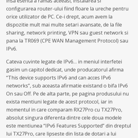
insa esenta a ramas aceeasi, instalarea si
configurarea router-ului fiind floare la ureche pentru
orice utilizator de PC. Ce-i drept, acum avem la
dispozitie mult mai multe setari avansate, de la file
sharing, network printing, VPN sau guest network si
pana la TR069 (CPE WAN Management Protocol) sau
IPv6.
Cateva cuvinte legate de IPv6… in meniul interfetei
gasim un capitol dedicat, unde producatorul afirma
“This device supports IPv6 and can acces IPv6
networks”, sub aceasta afirmatie existand o bifa IPv6
On sau Off. Pe de alta parte, pe pagina produsului nu
exista mentiuni legate de acest protocol, iar in
momentul in care comparam RX27Pro cu TX27Pro,
absolut singura diferenta dintre cele doua modele
este mentiunea “IPv6 Features Supported” din dreptul
lui TX27Pro, care lipseste din lista de dotari a lui