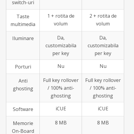
switch-uri
1 + rotita de
2 + rotita de
Taste
volum
volum
multimedia
Da,
Da,
Iluminare
customizabila
customizabila
per key
per key
Nu
Nu
Porturi
Full key rollover
Full key rollover
Anti
/ 100% anti-
/ 100% anti-
ghosting
ghosting
ghosting
iCUE
iCUE
Software
8 MB
8 MB
Memorie
On-Board