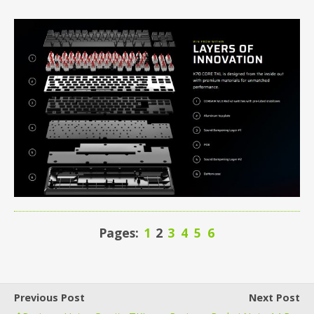
Pages:
1
2
3
4
5
6
Previous Post
Next Post