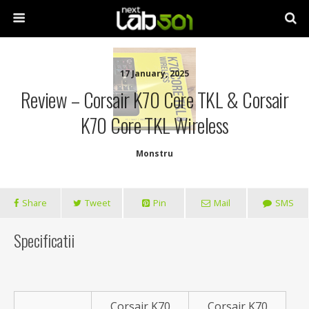
17 January, 2025
Review – Corsair K70 Core TKL & Corsair
K70 Core TKL Wireless
Monstru
Share
Tweet
Pin
Mail
SMS
Specificatii
Corsair K70
Corsair K70