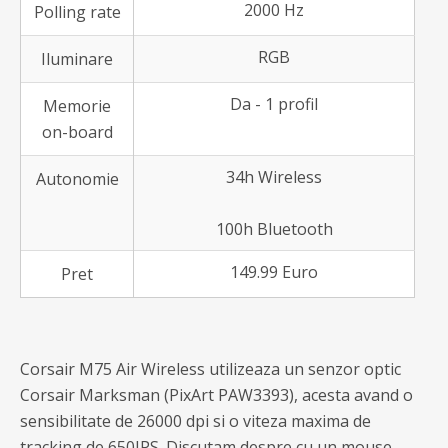
2000 Hz
Polling rate
RGB
Iluminare
Da - 1 profil
Memorie
on-board
34h Wireless
Autonomie
100h Bluetooth
149.99 Euro
Pret
Corsair M75 Air Wireless utilizeaza un senzor optic
Corsair Marksman (PixArt PAW3393), acesta avand o
sensibilitate de 26000 dpi si o viteza maxima de
tracking de 650IPS. Discutam despre cu un mouse