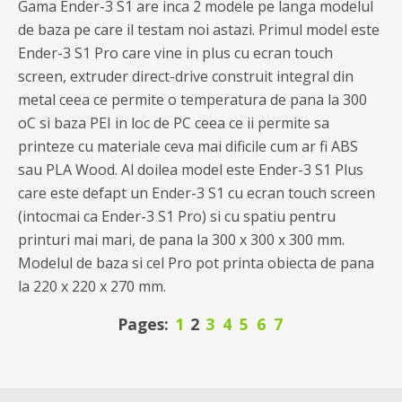
Gama Ender-3 S1 are inca 2 modele pe langa modelul
de baza pe care il testam noi astazi. Primul model este
Ender-3 S1 Pro care vine in plus cu ecran touch
screen, extruder direct-drive construit integral din
metal ceea ce permite o temperatura de pana la 300
oC si baza PEI in loc de PC ceea ce ii permite sa
printeze cu materiale ceva mai dificile cum ar fi ABS
sau PLA Wood. Al doilea model este Ender-3 S1 Plus
care este defapt un Ender-3 S1 cu ecran touch screen
(intocmai ca Ender-3 S1 Pro) si cu spatiu pentru
printuri mai mari, de pana la 300 x 300 x 300 mm.
Modelul de baza si cel Pro pot printa obiecta de pana
la 220 x 220 x 270 mm.
Pages:
1
2
3
4
5
6
7