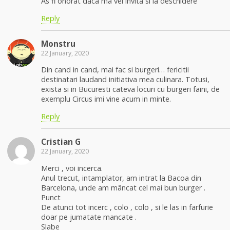
As fi onorat daca ma vei invita si la deschidere
Reply
Monstru
22 January, 2020
Din cand in cand, mai fac si burgeri… fericitii
destinatari laudand initiativa mea culinara. Totusi,
exista si in Bucuresti cateva locuri cu burgeri faini, de
exemplu Circus imi vine acum in minte.
Reply
Cristian G
22 January, 2020
Merci , voi incerca.
Anul trecut, intamplator, am intrat la Bacoa din
Barcelona, unde am mâncat cel mai bun burger .
Punct
De atunci tot incerc , colo , colo , si le las in farfurie
doar pe jumatate mancate .
Slabe