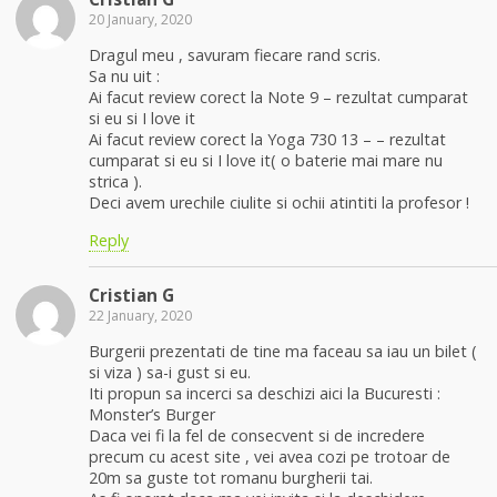
20 January, 2020
Dragul meu , savuram fiecare rand scris.
Sa nu uit :
Ai facut review corect la Note 9 – rezultat cumparat
si eu si I love it
Ai facut review corect la Yoga 730 13 – – rezultat
cumparat si eu si I love it( o baterie mai mare nu
strica ).
Deci avem urechile ciulite si ochii atintiti la profesor !
Reply
Cristian G
22 January, 2020
Burgerii prezentati de tine ma faceau sa iau un bilet (
si viza ) sa-i gust si eu.
Iti propun sa incerci sa deschizi aici la Bucuresti :
Monster’s Burger
Daca vei fi la fel de consecvent si de incredere
precum cu acest site , vei avea cozi pe trotoar de
20m sa guste tot romanu burgherii tai.