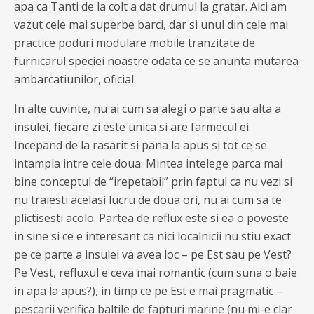
apa ca Tanti de la colt a dat drumul la gratar. Aici am
vazut cele mai superbe barci, dar si unul din cele mai
practice poduri modulare mobile tranzitate de
furnicarul speciei noastre odata ce se anunta mutarea
ambarcatiunilor, oficial.
In alte cuvinte, nu ai cum sa alegi o parte sau alta a
insulei, fiecare zi este unica si are farmecul ei.
Incepand de la rasarit si pana la apus si tot ce se
intampla intre cele doua. Mintea intelege parca mai
bine conceptul de “irepetabil” prin faptul ca nu vezi si
nu traiesti acelasi lucru de doua ori, nu ai cum sa te
plictisesti acolo. Partea de reflux este si ea o poveste
in sine si ce e interesant ca nici localnicii nu stiu exact
pe ce parte a insulei va avea loc – pe Est sau pe Vest?
Pe Vest, refluxul e ceva mai romantic (cum suna o baie
in apa la apus?), in timp ce pe Est e mai pragmatic –
pescarii verifica baltile de fapturi marine (nu mi-e clar