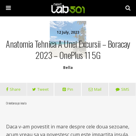
12 July, 2023
Anatomia Tehnica A Unei Excursii – Boracay
2023 – OnePlus 11 5G
Bella
Share
Tweet
Pin
Mail
SMS
Orientarea pe insula
Daca v-am povestit in mare despre cele doua sezoane,
acum vreau sa va povestesc cum este impartita insula,