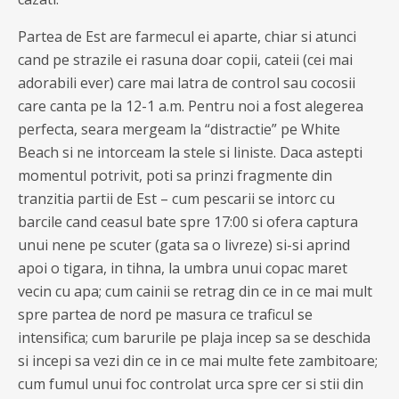
Partea de Est are farmecul ei aparte, chiar si atunci
cand pe strazile ei rasuna doar copii, cateii (cei mai
adorabili ever) care mai latra de control sau cocosii
care canta pe la 12-1 a.m. Pentru noi a fost alegerea
perfecta, seara mergeam la “distractie” pe White
Beach si ne intorceam la stele si liniste. Daca astepti
momentul potrivit, poti sa prinzi fragmente din
tranzitia partii de Est – cum pescarii se intorc cu
barcile cand ceasul bate spre 17:00 si ofera captura
unui nene pe scuter (gata sa o livreze) si-si aprind
apoi o tigara, in tihna, la umbra unui copac maret
vecin cu apa; cum cainii se retrag din ce in ce mai mult
spre partea de nord pe masura ce traficul se
intensifica; cum barurile pe plaja incep sa se deschida
si incepi sa vezi din ce in ce mai multe fete zambitoare;
cum fumul unui foc controlat urca spre cer si stii din