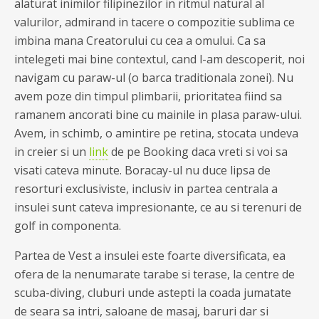
alaturat inimilor filipinezilor in ritmul natural al
valurilor, admirand in tacere o compozitie sublima ce
imbina mana Creatorului cu cea a omului. Ca sa
intelegeti mai bine contextul, cand l-am descoperit, noi
navigam cu paraw-ul (o barca traditionala zonei). Nu
avem poze din timpul plimbarii, prioritatea fiind sa
ramanem ancorati bine cu mainile in plasa paraw-ului.
Avem, in schimb, o amintire pe retina, stocata undeva
in creier si un
link
de pe Booking daca vreti si voi sa
visati cateva minute. Boracay-ul nu duce lipsa de
resorturi exclusiviste, inclusiv in partea centrala a
insulei sunt cateva impresionante, ce au si terenuri de
golf in componenta.
Partea de Vest a insulei este foarte diversificata, ea
ofera de la nenumarate tarabe si terase, la centre de
scuba-diving, cluburi unde astepti la coada jumatate
de seara sa intri, saloane de masaj, baruri dar si