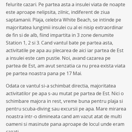
felurite cazari. Pe partea asta a insulei viata de noapte
este aproape nelipsita, zilnic, indiferent de ziua
saptamanii. Plaja, celebra White Beach, se intinde pe
majoritatea lungimii insulei cu al ei nisip extraordinar
de fin si de alb, fiind impartita in 3 zone denumite
Station 1, 2 si 3. Cand vantul bate pe partea asta,
activitatile pe apa au plecarea de aici iar partea de Est
a insulei este cam pustie. Noi, avand cazarea pe
partea de Est, am avut senzatia ca nu prea exista viata
pe partea noastra pana pe 17 Mai.
Odata ce vantul si-a schimbat directia, majoritatea
activitatilor pe apa s-au mutat pe partea de Est. Nici o
schimbare majora in rest, vreme buna pentru plaja si
pentru scuba-diving sau excursii pe apa. Mare mirarea
noastra intr-o dimineata cand am vazut atat de multi
oameni si masinute pana aproape de locul unde eram
cazati.