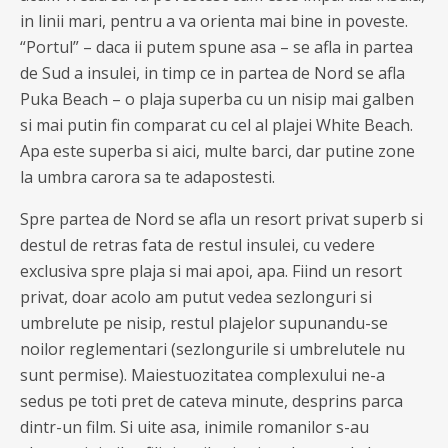
in linii mari, pentru a va orienta mai bine in poveste.
“Portul” – daca ii putem spune asa – se afla in partea
de Sud a insulei, in timp ce in partea de Nord se afla
Puka Beach – o plaja superba cu un nisip mai galben
si mai putin fin comparat cu cel al plajei White Beach.
Apa este superba si aici, multe barci, dar putine zone
la umbra carora sa te adapostesti.
Spre partea de Nord se afla un resort privat superb si
destul de retras fata de restul insulei, cu vedere
exclusiva spre plaja si mai apoi, apa. Fiind un resort
privat, doar acolo am putut vedea sezlonguri si
umbrelute pe nisip, restul plajelor supunandu-se
noilor reglementari (sezlongurile si umbrelutele nu
sunt permise). Maiestuozitatea complexului ne-a
sedus pe toti pret de cateva minute, desprins parca
dintr-un film. Si uite asa, inimile romanilor s-au