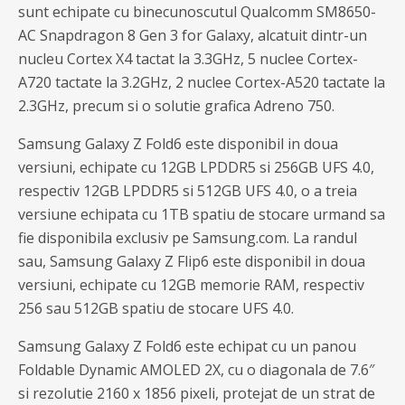
sunt echipate cu binecunoscutul Qualcomm SM8650-
AC Snapdragon 8 Gen 3 for Galaxy, alcatuit dintr-un
nucleu Cortex X4 tactat la 3.3GHz, 5 nuclee Cortex-
A720 tactate la 3.2GHz, 2 nuclee Cortex-A520 tactate la
2.3GHz, precum si o solutie grafica Adreno 750.
Samsung Galaxy Z Fold6 este disponibil in doua
versiuni, echipate cu 12GB LPDDR5 si 256GB UFS 4.0,
respectiv 12GB LPDDR5 si 512GB UFS 4.0, o a treia
versiune echipata cu 1TB spatiu de stocare urmand sa
fie disponibila exclusiv pe Samsung.com. La randul
sau, Samsung Galaxy Z Flip6 este disponibil in doua
versiuni, echipate cu 12GB memorie RAM, respectiv
256 sau 512GB spatiu de stocare UFS 4.0.
Samsung Galaxy Z Fold6 este echipat cu un panou
Foldable Dynamic AMOLED 2X, cu o diagonala de 7.6″
si rezolutie 2160 x 1856 pixeli, protejat de un strat de