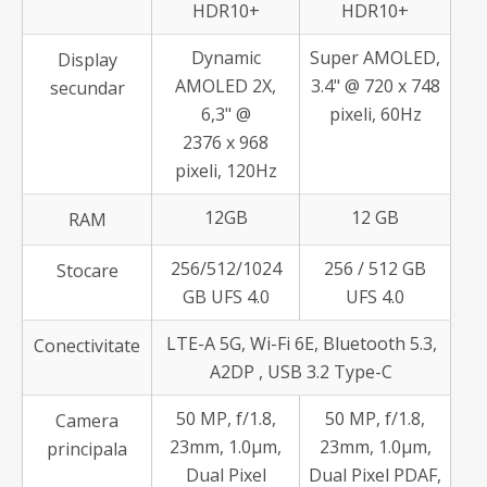
HDR10+
HDR10+
Dynamic
Super AMOLED,
Display
AMOLED 2X,
3.4" @ 720 x 748
secundar
6,3" @
pixeli, 60Hz
2376 x 968
pixeli, 120Hz
12GB
12 GB
RAM
256/512/1024
256 / 512 GB
Stocare
GB UFS 4.0
UFS 4.0
LTE-A 5G, Wi-Fi 6E, Bluetooth 5.3,
Conectivitate
A2DP , USB 3.2 Type-C
50 MP, f/1.8,
50 MP, f/1.8,
Camera
23mm, 1.0µm,
23mm, 1.0µm,
principala
Dual Pixel
Dual Pixel PDAF,