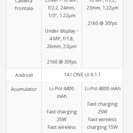
Cover - 10 MP,
10 MP, f/2.2,
Camera
f/2.2, 24mm,
23mm, 1.22µm
frontala
1/3", 1.22µm
2160 @ 30fps
Under display -
4 MP, f/1.8,
26mm, 2.0µm
2160 @ 30fps
14 / ONE UI 6.1.1
Android
Li-Pol 4400
Li-Pol 4000 mAh
Acumulator
mAh
Fast charging
Fast charging
25W
25W
Fast wireless
Fast wireless
charging 15W