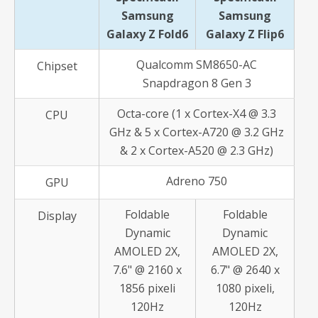
Samsung
Samsung
Galaxy Z Fold6
Galaxy Z Flip6
Qualcomm SM8650-AC
Chipset
Snapdragon 8 Gen 3
Octa-core (1 x Cortex-X4 @ 3.3
CPU
GHz & 5 x Cortex-A720 @ 3.2 GHz
& 2 x Cortex-A520 @ 2.3 GHz)
Adreno 750
GPU
Foldable
Foldable
Display
Dynamic
Dynamic
AMOLED 2X,
AMOLED 2X,
7.6" @ 2160 x
6.7" @ 2640 x
1856 pixeli
1080 pixeli,
120Hz
120Hz