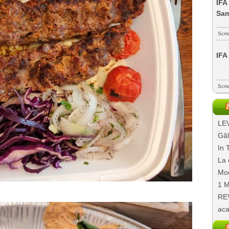
IFA
Sa
Scri
IFA
Scri
LEV
Găl
In 
La 
Mod
1 M
REV
aca