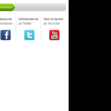
dication
iteaza-ne
Urmareste-ne
Vezi ce facem
Facebook
pe Twitter
pe YouTube