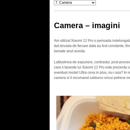
Camera – imagini
Am utilizat Xiaomi 12 Pro o perioada indelungata,
dat dovada de fiecare data au fost constante, fi
lansate anul acesta.
Latitudinea de expunere, contrastul, post-procesar
care ii lipseste lui Xiaomi 12 Pro este prezenta
eventual model Ultra ceva in plus, nu-i asa? In r
camera si il recomand calduros oricui petrece mu