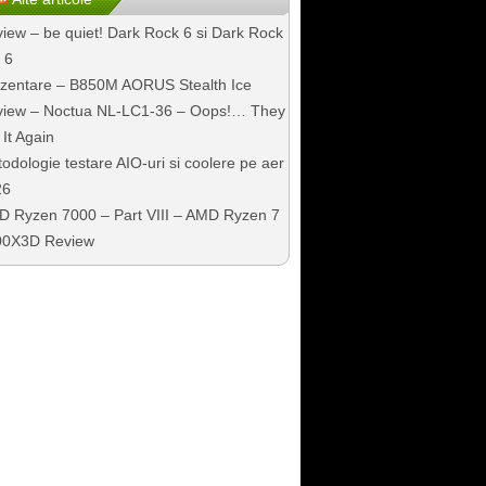
iew – be quiet! Dark Rock 6 si Dark Rock
 6
zentare – B850M AORUS Stealth Ice
iew – Noctua NL-LC1-36 – Oops!… They
 It Again
odologie testare AIO-uri si coolere pe aer
26
 Ryzen 7000 – Part VIII – AMD Ryzen 7
00X3D Review