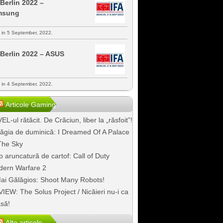
 Berlin 2022 –
msung
s in 5 September, 2022.
 Berlin 2022 – ASUS
s in 4 September, 2022.
Articole Gaming
EL-ul rătăcit. De Crăciun, liber la „răsfoit”!
ăgia de duminică: I Dreamed Of A Palace
The Sky
o aruncatură de cartof: Call of Duty
ern Warfare 2
ai Gălăgios: Shoot Many Robots!
IEW: The Solus Project / Nicăieri nu-i ca
să!
Alte articole