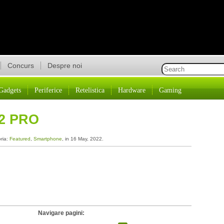
Concurs
Despre noi
Gadgets
Periferice
Retelistica
Hardware
Gaming
12 PRO
oria:
Featured
,
Smartphone
, in 16 May, 2022.
Navigare pagini: