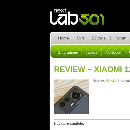
Home
Stiri
Editorial
Forum
Smartphone
Tablete
Notebook
REVIEW – XIAOMI 
Scris de:
Monstru
, in categ
Navigare capitole: