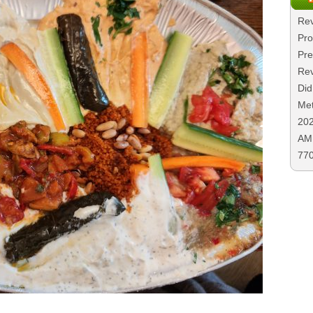
Rev
Pro
Pre
Rev
Did
Met
20
AMD
77