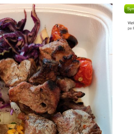
Syn
Viz
pe 