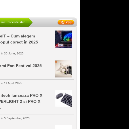
 mai recente stiri
keIT – Cum alegem
topul corect în 2025
s in 30 June, 2025.
omi Fan Festival 2025
 in 11 April, 2025.
itech lanseaza PRO X
ERLIGHT 2 si PRO X
L
s in 5 September, 2023.