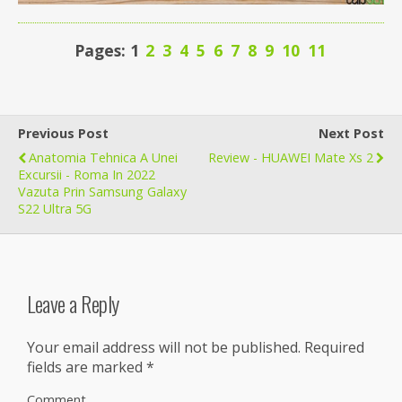
Pages: 1
2
3
4
5
6
7
8
9
10
11
Previous Post
Next Post
Anatomia Tehnica A Unei
Review - HUAWEI Mate Xs 2
Excursii - Roma In 2022
Vazuta Prin Samsung Galaxy
S22 Ultra 5G
Leave a Reply
Your email address will not be published.
Required
fields are marked
*
Comment