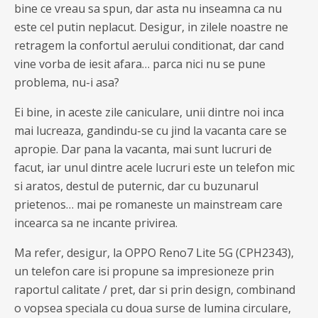
bine ce vreau sa spun, dar asta nu inseamna ca nu
este cel putin neplacut. Desigur, in zilele noastre ne
retragem la confortul aerului conditionat, dar cand
vine vorba de iesit afara… parca nici nu se pune
problema, nu-i asa?
Ei bine, in aceste zile caniculare, unii dintre noi inca
mai lucreaza, gandindu-se cu jind la vacanta care se
apropie. Dar pana la vacanta, mai sunt lucruri de
facut, iar unul dintre acele lucruri este un telefon mic
si aratos, destul de puternic, dar cu buzunarul
prietenos… mai pe romaneste un mainstream care
incearca sa ne incante privirea.
Ma refer, desigur, la OPPO Reno7 Lite 5G (CPH2343),
un telefon care isi propune sa impresioneze prin
raportul calitate / pret, dar si prin design, combinand
o vopsea speciala cu doua surse de lumina circulare,