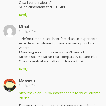
O sa-l vand, naiba ! ;))
Sa ne cumparam toti HTC-uri !
Reply
Mihai
18 July, 2014
Telefonul merita toti banii fara discutie,experienta
este de smartphone high end din orice punct de
vedere.
Monstru,pe cand un review si la Allview X1
Xtreme,sau macar un test comparativ cu One Plus
One si eventual si cu alte modele de top?
Reply
Monstru
18 July, 2014
http://next.lab501.ro/smartphone/allview-x1-xtreme-
review
De comparat cred ca se pot compara usor (in afara