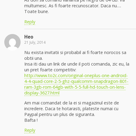
multumesc. As fi foarte recunoscator. Daca nu….
Toate bune.
Reply
Heo
21 July, 2014
Nu exista invitatii si probabil ai fi foarte norocos sa
obtii una.
Insa iti dau un link de unde il poti comanda, zic eu, la
un pret foarte competitiv:
http://www.to2c.com/original-oneplus-one-android-
4-4-quad-core-2-5-ghz-qualcomm-snapdragon-801-
ram-3gb-rom-64gb-with-5-5-full-hd-touch-on-lens-
display-3627.html
Am mai comandat de la ei si magazinul este de
incredere. Daca te hotarasti, plateste numai cu
Paypal pentru un plus de siguranta.
Bafta !
Reply