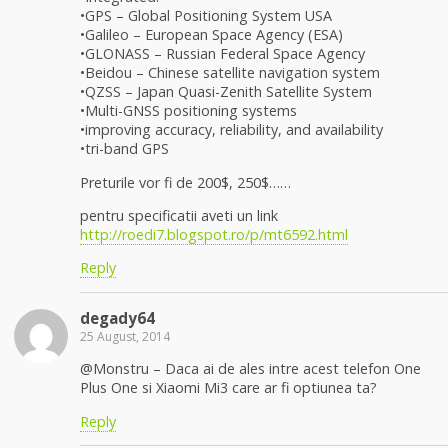
•GPS – Global Positioning System USA
•Galileo – European Space Agency (ESA)
•GLONASS – Russian Federal Space Agency
•Beidou – Chinese satellite navigation system
•QZSS – Japan Quasi-Zenith Satellite System
•Multi-GNSS positioning systems
•improving accuracy, reliability, and availability
•tri-band GPS
Preturile vor fi de 200$, 250$……
pentru specificatii aveti un link
http://roedi7.blogspot.ro/p/mt6592.html
Reply
degady64
25 August, 2014
@Monstru – Daca ai de ales intre acest telefon One
Plus One si Xiaomi Mi3 care ar fi optiunea ta?
Reply