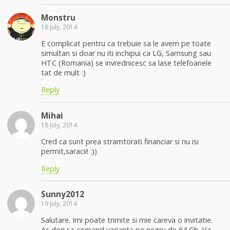
Monstru
18 July, 2014
E complicat pentru ca trebuie sa le avem pe toate
simultan si doar nu iti inchipui ca LG, Samsung sau
HTC (Romania) se invrednicesc sa lase telefoanele
tat de mult :)
Reply
Mihai
18 July, 2014
Cred ca sunt prea stramtorati financiar si nu isi
permit,saracii! :))
Reply
Sunny2012
19 July, 2014
Salutare. Imi poate trimite si mie careva o invitatie.
As dori sa comand varianta pe negru de 64 Gb. Va