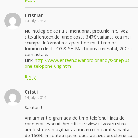
Cristian
14 July, 2014
Nu inteleg de ce nu ai mentionat preturile in € -vezi
site-ul lenteen.de, unde costa 347€ varianta cea mai
scumpa. Informatia a aparut de mult timp pe
forumuri de iT- CG & SF. Mai tb pus curieratul, 20€ si
cam asta e.
Link:
http://www.lenteen.de/androidhandys/oneplus-
one-telopone-64g.html
Reply
Cristi
14 July, 2014
Salutari !
Am urmarit o gramada de timp telefonul, inca de
cand erau zvonuri. Am citit si review-ul vostru si nu
am fost dezamagit iar azi mi-am cumparat varianta
de 16GB. Imi puteti spune daca ati avut probleme cu