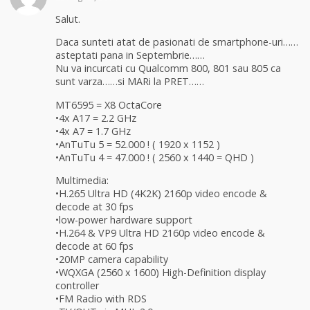
Salut.
Daca sunteti atat de pasionati de smartphone-uri……
asteptati pana in Septembrie……
Nu va incurcati cu Qualcomm 800, 801 sau 805 ca
sunt varza……si MARi la PRET……
MT6595 = X8 OctaCore
•4x A17 = 2.2 GHz
•4x A7 = 1.7 GHz
•AnTuTu 5 = 52.000 ! ( 1920 x 1152 )
•AnTuTu 4 = 47.000 ! ( 2560 x 1440 = QHD )
Multimedia:
•H.265 Ultra HD (4K2K) 2160p video encode &
decode at 30 fps
•low-power hardware support
•H.264 & VP9 Ultra HD 2160p video encode &
decode at 60 fps
•20MP camera capability
•WQXGA (2560 x 1600) High-Definition display
controller
•FM Radio with RDS