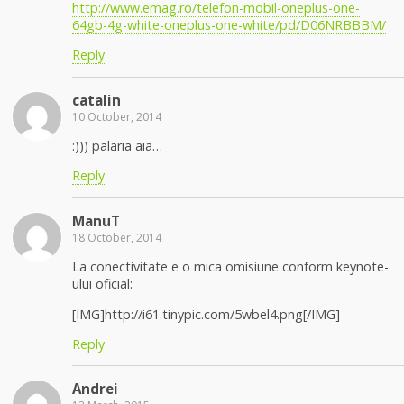
http://www.emag.ro/telefon-mobil-oneplus-one-
64gb-4g-white-oneplus-one-white/pd/D06NRBBBM/
Reply
catalin
10 October, 2014
:))) palaria aia…
Reply
ManuT
18 October, 2014
La conectivitate e o mica omisiune conform keynote-
ului oficial:
[IMG]http://i61.tinypic.com/5wbel4.png[/IMG]
Reply
Andrei