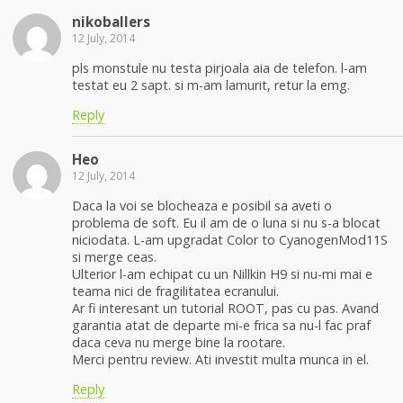
nikoballers
12 July, 2014
pls monstule nu testa pirjoala aia de telefon. l-am
testat eu 2 sapt. si m-am lamurit, retur la emg.
Reply
Heo
12 July, 2014
Daca la voi se blocheaza e posibil sa aveti o
problema de soft. Eu il am de o luna si nu s-a blocat
niciodata. L-am upgradat Color to CyanogenMod11S
si merge ceas.
Ulterior l-am echipat cu un Nillkin H9 si nu-mi mai e
teama nici de fragilitatea ecranului.
Ar fi interesant un tutorial ROOT, pas cu pas. Avand
garantia atat de departe mi-e frica sa nu-l fac praf
daca ceva nu merge bine la rootare.
Merci pentru review. Ati investit multa munca in el.
Reply