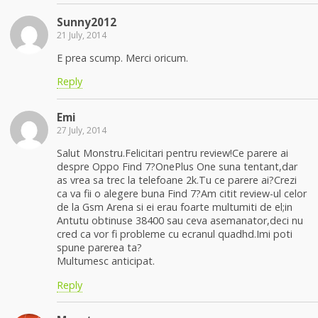
Sunny2012
21 July, 2014
E prea scump. Merci oricum.
Reply
Emi
27 July, 2014
Salut Monstru.Felicitari pentru review!Ce parere ai
despre Oppo Find 7?OnePlus One suna tentant,dar
as vrea sa trec la telefoane 2k.Tu ce parere ai?Crezi
ca va fii o alegere buna Find 7?Am citit review-ul celor
de la Gsm Arena si ei erau foarte multumiti de el;in
Antutu obtinuse 38400 sau ceva asemanator,deci nu
cred ca vor fi probleme cu ecranul quadhd.Imi poti
spune parerea ta?
Multumesc anticipat.
Reply