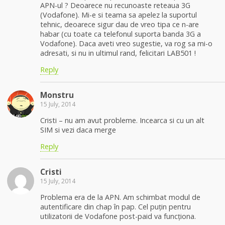
APN-ul ? Deoarece nu recunoaste reteaua 3G
(Vodafone). Mi-e si teama sa apelez la suportul
tehnic, deoarece sigur dau de vreo tipa ce n-are
habar (cu toate ca telefonul suporta banda 3G a
Vodafone). Daca aveti vreo sugestie, va rog sa mi-o
adresati, si nu in ultimul rand, felicitari LAB501 !
Reply
Monstru
15 July, 2014
Cristi – nu am avut probleme. Incearca si cu un alt
SIM si vezi daca merge
Reply
Cristi
15 July, 2014
Problema era de la APN. Am schimbat modul de
autentificare din chap în pap. Cel puțin pentru
utilizatorii de Vodafone post-paid va funcționa.