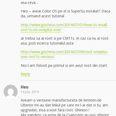
asa ceva…
Heo – aveai Color OS pe el si SuperSu instalat? Daca
da, urmand acest tutorial
http://www.gizchina.com/2014/07/01/how-to-insall-
cm11s-on-oneplus-one/
ar trebui sa ai root si pe CM11s. In caz ca nu ai root
asa, poti incerca tutorialul asta
http://www.gizchina.com/2014/07/06/root-oneplus-
one-cm11s-version/
Noi l-am folosit pe primul si am avut root din start.
Reply
Heo
14 July, 2014
Aveam o versiune manufacturata de lenteen.de
Ulterior mi-au dat linkul pe care mi l-ai dat si tu, am
upgradat, insa a iesit fara root. Ghinion !
Ma gandesc ca astia de la Cyanogen au pus ulterior