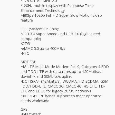
•TV/OUT via MHL 2.0
•120Hz mobile display with Response Time
Enhancement Technology
•480fps 1080p Full HD Super-Slow Motion video
feature
SOC (System On Chip):
•USB 3.0 Super Speed and USB 2.0 (high speed
compatible)
•OTG
•eMMC 5.0 up to 400MB/s
•NFC
MODEM:
•4G LTE Multi-Mode Modem Rel. 9, Category 4 FDD
and TDD LTE with data rates up to 150Mbits/s
downlink and 50Mbits/s uplink
•DC-HSPA+ (42Mbits/s), WCDMA, TD-SCDMA, GSM
FDD/TDD-LTE, CMCC 3G, CMCC 4G, 4G-LTE, TD-
LTE and EDGE for legacy 2G/3G networks
•30+ 3GPP RF bands support to meet operator
needs worldwide
GPS:
•Integrated: