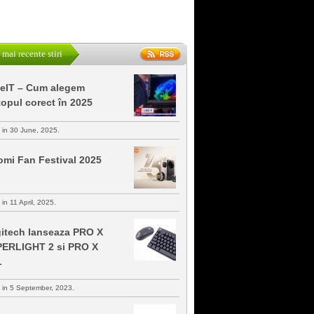
 mai recente stiri
keIT – Cum alegem
topul corect în 2025
s in 30 June, 2025.
omi Fan Festival 2025
 in 11 April, 2025.
itech lanseaza PRO X
ERLIGHT 2 si PRO X
L
s in 5 September, 2023.