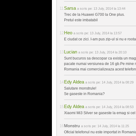
Sarsa
a scris pe:
13 July, 2014 la 13:44
Trec de la Huawei G700 la One plus.
Pretul este imbatabil
Heo
a scris pe:
13 July, 2014 la 13:57
E ciudat ce zici. I-am pus zip-ul si nu e roota
Lucian
a scris pe:
13 July, 2014 la 20:10
Sunt bucuros sa descopar ca exista un ma
pacate numai versiunea de 16 gb.Pe mine m
Romania mai comercializeaza acest telefo
Edy Aldea
a scris pe:
14 July, 2014 la 08:29
Salutare monstrule!
Se gaseste in Romania?
Edy Aldea
a scris pe:
14 July, 2014 la 08:53
Xiaomi Mi3 Silver se gaseste la emag si cel 
Monstru
a scris pe:
14 July, 2014 la 11:25
Oficial telefonul nu este importat in Romania