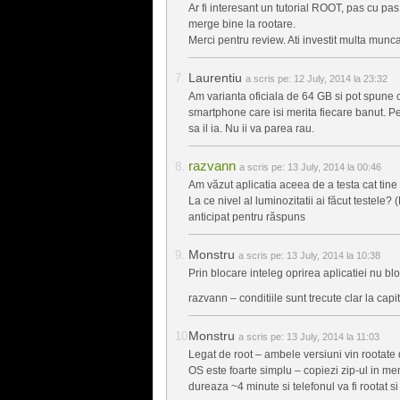
Ar fi interesant un tutorial ROOT, pas cu pas
merge bine la rootare.
Merci pentru review. Ati investit multa munca
Laurentiu
a scris pe:
12 July, 2014 la 23:32
Am varianta oficiala de 64 GB si pot spune c
smartphone care isi merita fiecare banut. Pent
sa il ia. Nu ii va parea rau.
razvann
a scris pe:
13 July, 2014 la 00:46
Am văzut aplicatia aceea de a testa cat tine ba
La ce nivel al luminozitatii ai făcut testel
anticipat pentru răspuns
Monstru
a scris pe:
13 July, 2014 la 10:38
Prin blocare inteleg oprirea aplicatiei nu b
razvann – conditiile sunt trecute clar la cap
Monstru
a scris pe:
13 July, 2014 la 11:03
Legat de root – ambele versiuni vin rootate 
OS este foarte simplu – copiezi zip-ul in memo
dureaza ~4 minute si telefonul va fi rootat