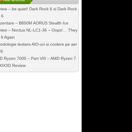
iew – be quiet! Dark Rock 6 si Dark Rock
 6
zentare – B850M AORUS Stealth Ice
iew – Noctua NL-LC1-36 – Oops!… They
 It Again
odologie testare AIO-uri si coolere pe aer
26
 Ryzen 7000 – Part VIII – AMD Ryzen 7
00X3D Review