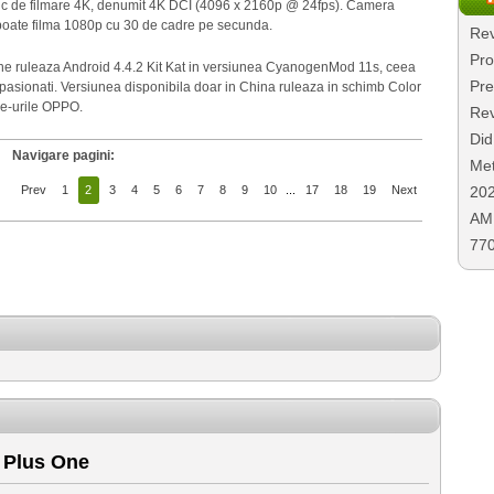
afic de filmare 4K, denumit 4K DCI (4096 x 2160p @ 24fps). Camera
i poate filma 1080p cu 30 de cadre pe secunda.
Rev
Pro
One ruleaza Android 4.4.2 Kit Kat in versiunea CyanogenMod 11s, ceea
Pre
t pasionati. Versiunea disponibila doar in China ruleaza in schimb Color
ne-urile OPPO.
Rev
Did
Navigare pagini:
Met
20
Prev
1
2
3
4
5
6
7
8
9
10
...
17
18
19
Next
AMD
77
 Plus One