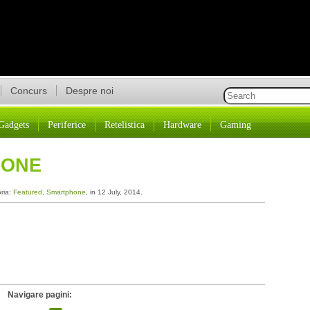
Concurs
Despre noi
Gadgets
Periferice
Retelistica
Hardware
Gaming
 ONE
oria:
Featured
,
Smartphone
, in 12 July, 2014.
Navigare pagini: