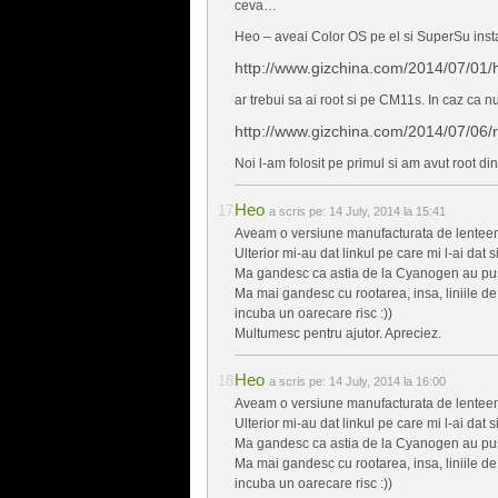
ceva…
Heo – aveai Color OS pe el si SuperSu inst
http://www.gizchina.com/2014/07/01/
ar trebui sa ai root si pe CM11s. In caz ca nu
http://www.gizchina.com/2014/07/06/
Noi l-am folosit pe primul si am avut root din 
Heo
a scris pe:
14 July, 2014 la 15:41
Aveam o versiune manufacturata de lentee
Ulterior mi-au dat linkul pe care mi l-ai dat s
Ma gandesc ca astia de la Cyanogen au pus ul
Ma mai gandesc cu rootarea, insa, liniile d
incuba un oarecare risc :))
Multumesc pentru ajutor. Apreciez.
Heo
a scris pe:
14 July, 2014 la 16:00
Aveam o versiune manufacturata de lentee
Ulterior mi-au dat linkul pe care mi l-ai dat s
Ma gandesc ca astia de la Cyanogen au pus ul
Ma mai gandesc cu rootarea, insa, liniile d
incuba un oarecare risc :))