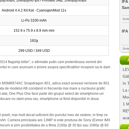
p@30fps, 1080p@60 fps / Frontala 5Mp, 1080p@30fps
IFA
Sa
Android 4.4.2 Kit Kat - CyanogenMod 11s
Scri
Li-Po 3100 mAh
152.9 x 75.9 x 8.9 mm mm
IFA
162g
Scri
299 USD / 349 USD
2014 flagship killer”, o afirmatie putin cam pretentioasa venind din
ntul in care aruncam o privire asupra specificatiilor incepem sa le dam
LEV
Găl
In 
mm MSM8974AC Snapdragon 801, adica exact aceeasi versiune de 801
fata de modelul AB constand in frecventa mai mare a nucleului grafic
La 
atat, One Plus One face parte din grupul select de smartphone-uri
Mod
 stocare nu stam prea rau, smartphone-ul fiind disponibil in doua
1 M
REV
 pixeli, mai mult decat suficient din punctul meu de vedere, in timp ce
aca
 mAh. Camera principala are 13MP si este produsa de Sony (Exmor IMX
recum si prin posibilitatea de a filma 2160p @ 30 fps sau 1080p @ 60