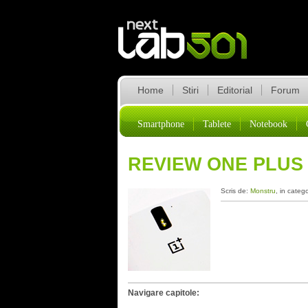
Home
Stiri
Editorial
Forum
Smartphone
Tablete
Notebook
REVIEW ONE PLUS
Scris de:
Monstru
, in categ
Navigare capitole: