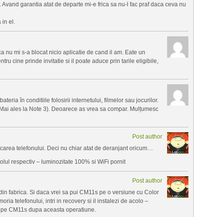
. Avand garantia atat de departe mi-e frica sa nu-l fac praf daca ceva nu
 in el.
a nu mi s-a blocat nicio aplicatie de cand il am. Eate un
ru cine prinde invitatie si il poate aduce prin tarile eligibile,
teria în conditiile folosirii internetului, filmelor sau jocurilor.
e? (Mai ales la Note 3). Deoarece as vrea sa compar. Mulțumesc
Post author
locarea telefonului. Deci nu chiar atat de deranjant oricum…
itolul respectiv – luminozitate 100% si WiFi pornit
Post author
din fabrica. Si daca vrei sa pui CM11s pe o versiune cu Color
ria telefonului, intri in recovery si il instalezi de acolo –
 si pe CM11s dupa aceasta operatiune.