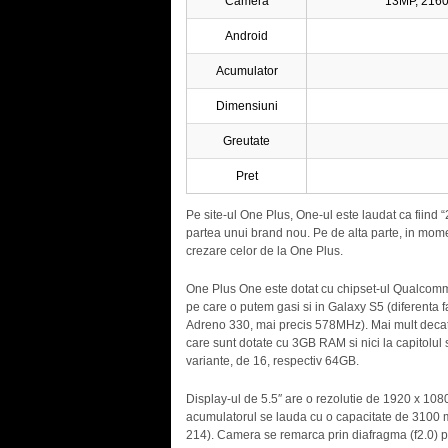
Camera
13MP, 2160
Android
Acumulator
Dimensiuni
Greutate
Pret
Pe site-ul One Plus, One-ul este laudat ca fiind “
partea unui brand nou. Pe de alta parte, in mome
crezare celor de la One Plus.
One Plus One este dotat cu chipset-ul Qualco
pe care o putem gasi si in Galaxy S5 (diferenta 
Adreno 330, mai precis 578MHz). Mai mult decat 
care sunt dotate cu 3GB RAM si nici la capitolul
variante, de 16, respectiv 64GB.
Display-ul de 5.5″ are o rezolutie de 1920 x 1080
acumulatorul se lauda cu o capacitate de 3100
214). Camera se remarca prin diafragma (f2.0) p