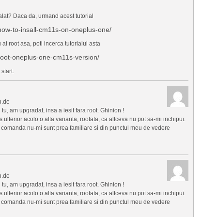
alat? Daca da, urmand acest tutorial
how-to-insall-cm11s-on-oneplus-one/
 ai root asa, poti incerca tutorialul asta
root-oneplus-one-cm11s-version/
start.
n.de
i tu, am upgradat, insa a iesit fara root. Ghinion !
terior acolo o alta varianta, rootata, ca altceva nu pot sa-mi inchipui.
e comanda nu-mi sunt prea familiare si din punctul meu de vedere
n.de
i tu, am upgradat, insa a iesit fara root. Ghinion !
terior acolo o alta varianta, rootata, ca altceva nu pot sa-mi inchipui.
e comanda nu-mi sunt prea familiare si din punctul meu de vedere