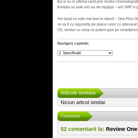
fps si nu in ultimul rand prin modul cinematogr
frontala nu este nici ea de neglijat – are 5MP s
Am lasat ce este mai bun la sfarsit – One Plus 
ce va fi cu siguranta pe placul celor cu adevara
OS, similar cu ceea ce putem gasi pe smartpho
Navigare capitole:
Articole similare
Niciun articol similar.
Comentarii
52 comentarii la:
Review One