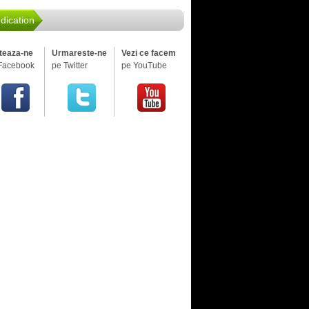
dication
iteaza-ne
Urmareste-ne
Vezi ce facem
Facebook
pe Twitter
pe YouTube