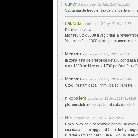
eugenb
a scris pe:
12 July, 2014 la 11:53
Săptămânile trecute Nexus 5 a fost la un mar
Laur333
a scris pe:
12 July, 2014 la 11:57
Excelent review!
Monstru,utok 5008 îl veți primi la review?(be
Xiaomi mi3 la 1300 ucide pe moment onep
Monstru
a scris pe:
12 July, 2014 la 13:13
In zona asta de pret orice detaliu conteaza s
a da 1300 pe Nexus si 1700 pe One Plus On
Monstru
a scris pe:
12 July, 2014 la 13:14
Utok il testam daca il trimit baietii la teste :)
nikoballers
a scris pe:
12 July, 2014 la 15:48
pls monstule nu testa pirjoala aia de telefon.
Heo
a scris pe:
12 July, 2014 la 20:03
Daca la voi se blocheaza e posibil sa aveti 
niciodata. L-am upgradat Color to Cyanog
Ulterior l-am echipat cu un Nillkin H9 si nu-