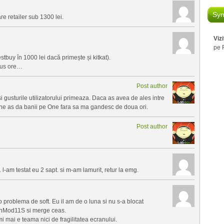
Syn
e retailer sub 1300 lei.
Viz
pe 
stbuy în 1000 lei dacă primește și kitkat).
lus ore…
Post author
i gusturile utilizatorului primeaza. Daca as avea de ales intre
e as da banii pe One fara sa ma gandesc de doua ori.
Post author
 l-am testat eu 2 sapt. si m-am lamurit, retur la emg.
o problema de soft. Eu il am de o luna si nu s-a blocat
enMod11S si merge ceas.
mi mai e teama nici de fragilitatea ecranului.