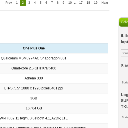
Prev
1
2
3
4
5
6
7
8
9
10
...
17
18
19
Next
Cele
iLi
lap
One Plus One
Scri
Qualcomm MSM8974AC Snapdragon 801
Xia
Quad-core 2.5 GHz Krait 400
Adreno 330
Scris
LTPS, 5.5" 1080 x 1920 pixeli, 401 ppi
Log
3GB
SUP
TK
16 / 64 GB
Scri
Wi-Fi 802.11 b/g/n, Bluetooth 4.1, A2DP, LTE