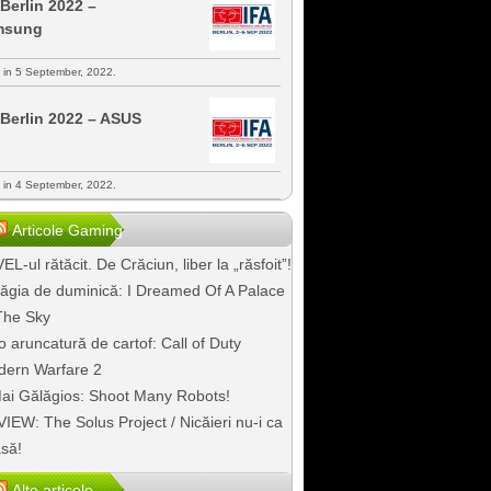
 Berlin 2022 –
msung
s in 5 September, 2022.
 Berlin 2022 – ASUS
s in 4 September, 2022.
Articole Gaming
EL-ul rătăcit. De Crăciun, liber la „răsfoit”!
ăgia de duminică: I Dreamed Of A Palace
The Sky
o aruncatură de cartof: Call of Duty
ern Warfare 2
ai Gălăgios: Shoot Many Robots!
IEW: The Solus Project / Nicăieri nu-i ca
să!
Alte articole