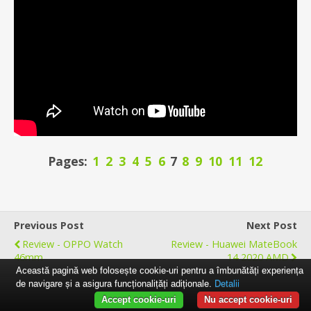
Pages:
1
2
3
4
5
6
7
8
9
10
11
12
Previous Post
Next Post
Review - OPPO Watch
Review - Huawei MateBook
46mm
14 2020 AMD
Această pagină web folosește cookie-uri pentru a îmbunătăți experiența
de navigare și a asigura funcționalițăți adiționale.
Detalii
Accept cookie-uri
Nu accept cookie-uri